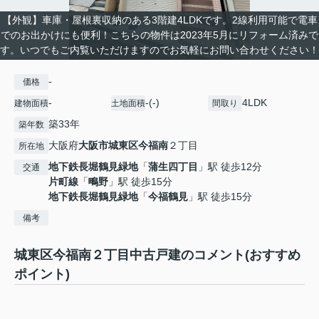
【外観】車庫・屋根裏収納のある3階建4LDKです。2線利用可能で電車
でのお出かけにも便利！こちらの物件は2023年5月にリフォーム済みで
す。いつでもご内覧いただけますのでお気軽にお問い合わせください！
-
価格
-
-(-)
4LDK
建物面積
土地面積
間取り
築33年
築年数
大阪府
大阪市城東区
今福南
２丁目
所在地
地下鉄長堀鶴見緑地
「
蒲生四丁目
」駅 徒歩12分
交通
片町線
「
鴫野
」駅 徒歩15分
地下鉄長堀鶴見緑地
「
今福鶴見
」駅 徒歩15分
備考
城東区今福南２丁目中古戸建のコメント(おすすめ
ポイント)