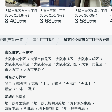
大阪市旭区今市１丁目
大東市三箇１丁目
大阪市港区池島２丁目
8LDK (199.84㎡)
3LDK (100.79㎡)
3LDK (93.00㎡)
4
8,400
3,680
3,580
万円
万円
万円
戸建(売買)一覧
蒲生四丁目駅
城東区今福南２丁目中古戸建
市区町村から探す
大阪市城東区
大阪市鶴見区
大阪市旭区
大阪市東成区
大阪市東淀川区
大阪市港区
大阪市淀川区
大阪市此花区
東大阪市
大阪市平野区
町名から探す
関目
鴫野西
高殿
中央
鶴見
今福西
今津中
新森
中本
野江
沿線から探す
地下鉄今里筋線
地下鉄長堀鶴見緑地
おおさか東線
京阪本線
片町線
地下鉄谷町線
地下鉄中央線