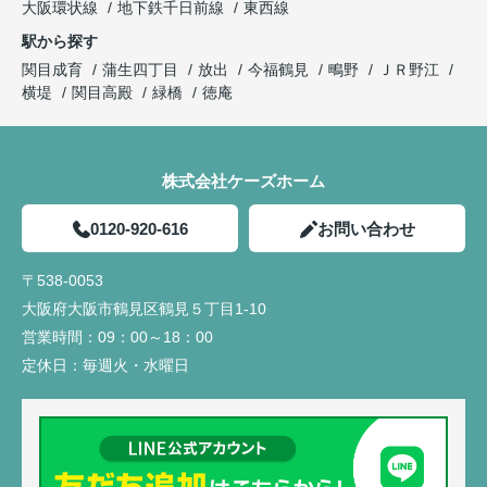
大阪環状線
地下鉄千日前線
東西線
駅から探す
関目成育
蒲生四丁目
放出
今福鶴見
鴫野
ＪＲ野江
横堤
関目高殿
緑橋
徳庵
株式会社ケーズホーム
0120-920-616
お問い合わせ
〒538-0053
大阪府大阪市鶴見区鶴見５丁目1-10
営業時間：
09：00～18：00
定休日：
毎週火・水曜日