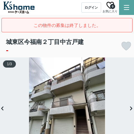
0
ログイン
お気に入り
この物件の募集は終了しました。
城東区今福南２丁目中古戸建
-
1
/
3