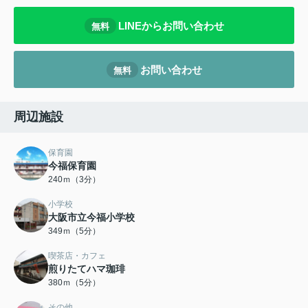
LINEからお問い合わせ
無料
お問い合わせ
無料
周辺施設
保育園
今福保育園
240ｍ（3分）
小学校
大阪市立今福小学校
349ｍ（5分）
喫茶店・カフェ
煎りたてハマ珈琲
380ｍ（5分）
その他