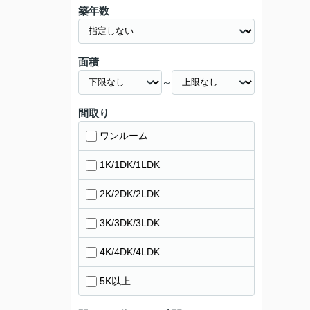
築年数
面積
～
間取り
ワンルーム
1K/1DK/1LDK
2K/2DK/2LDK
3K/3DK/3LDK
4K/4DK/4LDK
5K以上