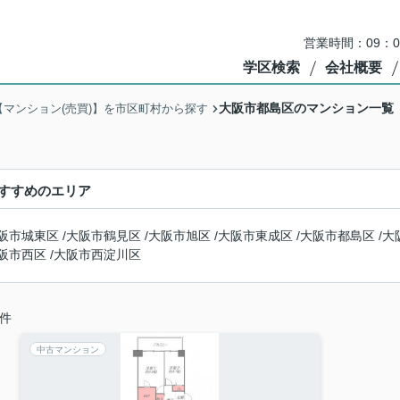
営業時間：09：
学区検索
会社概要
大阪市都島区のマンション一覧
【マンション(売買)】を市区町村から探す
すすめのエリア
阪市城東区
/
大阪市鶴見区
/
大阪市旭区
/
大阪市東成区
/
大阪市都島区
/
大
阪市西区
/
大阪市西淀川区
件
中古マンション