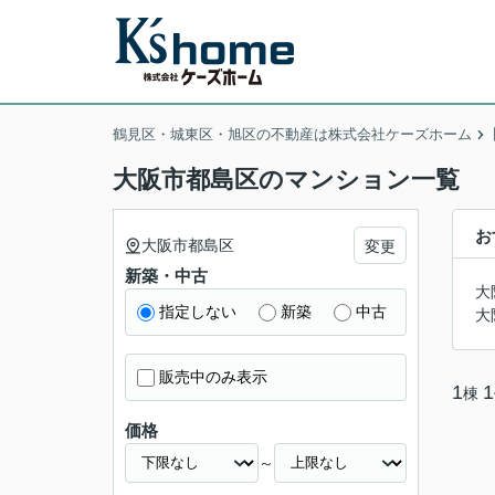
鶴見区・城東区・旭区の不動産は株式会社ケーズホーム
大阪市都島区のマンション一覧
お
大阪市都島区
変更
新築・中古
大
指定しない
新築
中古
大
販売中のみ表示
1
1
棟
価格
～