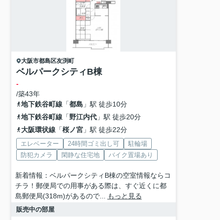
大阪市都島区
友渕町
ベルパークシティB棟
-
/築43年
地下鉄谷町線
「
都島
」駅 徒歩10分
地下鉄谷町線
「
野江内代
」駅 徒歩20分
大阪環状線
「
桜ノ宮
」駅 徒歩22分
エレベーター
24時間ゴミ出し可
駐輪場
防犯カメラ
閑静な住宅地
バイク置場あり
新着情報：ベルパークシティB棟の空室情報ならコ
チラ！郵便局での用事がある際は、すぐ近くに都
島郵便局(318m)があるので...
もっと見る
販売中の部屋