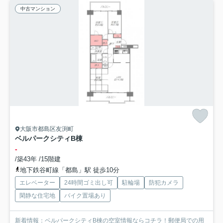
中古マンション
大阪市都島区友渕町
ベルパークシティB棟
-
/築43年 /15階建
地下鉄谷町線「都島」駅 徒歩10分
エレベーター
24時間ゴミ出し可
駐輪場
防犯カメラ
閑静な住宅地
バイク置場あり
新着情報：ベルパークシティB棟の空室情報ならコチラ！郵便局での用