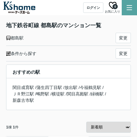
0
ログイン
お気に入り
地下鉄谷町線 都島駅のマンション一覧
都島駅
変更
条件から探す
変更
おすすめの駅
関目成育駅
/
蒲生四丁目駅
/
放出駅
/
今福鶴見駅
/
ＪＲ野江駅
/
鴫野駅
/
横堤駅
/
関目高殿駅
/
緑橋駅
/
新森古市駅
1
棟
1
件