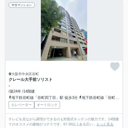
中古マンション
大阪市中央区谷町
クレール大手前ソリスト
-
/築24年 /14階建
地下鉄谷町線「谷町四丁目」駅 徒歩3分
地下鉄谷町線「谷町六丁目」駅 徒歩13分
エレベーター
オートロック
テレビを見ながら調理ができるのも対面式キッチンの魅力です。14階建
てのオススメの建物がコチラです。67.36以上ある広い...
もっと見る