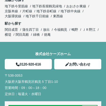
沿線から探す
地下鉄今里筋線
地下鉄長堀鶴見緑地
おおさか東線
京阪本線
片町線
地下鉄谷町線
地下鉄中央線
大阪環状線
地下鉄千日前線
東西線
駅から探す
関目成育
蒲生四丁目
放出
今福鶴見
鴫野
ＪＲ野江
横堤
関目高殿
緑橋
徳庵
株式会社ケーズホーム
0120-920-616
お問い合わせ
〒538-0053
大阪府大阪市鶴見区鶴見５丁目1-10
営業時間：
09：00～18：00
定休日：
毎週火・水曜日