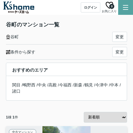
0
ログイン
お気に入り
谷町のマンション一覧
谷町
変更
条件から探す
変更
おすすめのエリア
関目
/
鴫野西
/
中央
/
高殿
/
今福西
/
新森
/
鶴見
/
今津中
/
中本
/
諸口
1
棟
1
件
中古マンション