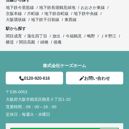
沿線から探す
地下鉄今里筋線
地下鉄長堀鶴見緑地
おおさか東線
京阪本線
片町線
地下鉄谷町線
地下鉄中央線
大阪環状線
地下鉄千日前線
東西線
駅から探す
関目成育
蒲生四丁目
放出
今福鶴見
鴫野
ＪＲ野江
横堤
関目高殿
緑橋
徳庵
株式会社ケーズホーム
0120-920-616
お問い合わせ
〒538-0053
大阪府大阪市鶴見区鶴見５丁目1-10
営業時間：
09：00～18：00
定休日：
毎週火・水曜日