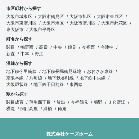
市区町村から探す
大阪市城東区
大阪市鶴見区
大阪市旭区
大阪市東成区
大阪市東淀川区
大阪市港区
大阪市淀川区
大阪市此花区
東大阪市
大阪市平野区
町名から探す
関目
鴫野西
高殿
中央
鶴見
今福西
今津中
新森
中本
野江
沿線から探す
地下鉄今里筋線
地下鉄長堀鶴見緑地
おおさか東線
京阪本線
片町線
地下鉄谷町線
地下鉄中央線
大阪環状線
地下鉄千日前線
東西線
駅から探す
関目成育
蒲生四丁目
放出
今福鶴見
鴫野
ＪＲ野江
横堤
関目高殿
緑橋
徳庵
株式会社ケーズホーム