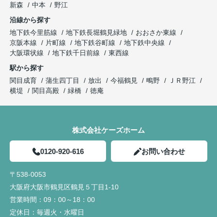
新森
中本
野江
沿線から探す
地下鉄今里筋線
地下鉄長堀鶴見緑地
おおさか東線
京阪本線
片町線
地下鉄谷町線
地下鉄中央線
大阪環状線
地下鉄千日前線
東西線
駅から探す
関目成育
蒲生四丁目
放出
今福鶴見
鴫野
ＪＲ野江
横堤
関目高殿
緑橋
徳庵
株式会社ケーズホーム
0120-920-616
お問い合わせ
〒538-0053
大阪府大阪市鶴見区鶴見５丁目1-10
営業時間：
09：00～18：00
定休日：
毎週火・水曜日