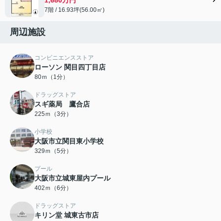
7階 / 16.93坪(56.00㎡)
周辺施設
コンビニエンスストア
ローソン 関目四丁目店
80ｍ（1分）
ドラッグストア
スギ薬局 鷹合店
225ｍ（3分）
小学校
大阪市立関目東小学校
329ｍ（5分）
プール
大阪市立城東屋内プール
402ｍ（6分）
ドラッグストア
キリン堂 城東古市店