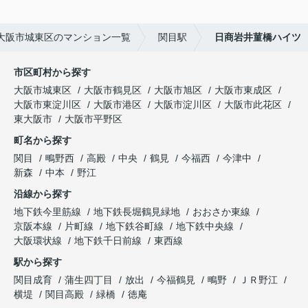
大阪市城東区のマンション一覧
関目駅
日商岩井菫橋ハイツ
市区町村から探す
大阪市城東区
大阪市鶴見区
大阪市旭区
大阪市東成区
大阪市東淀川区
大阪市港区
大阪市淀川区
大阪市此花区
東大阪市
大阪市平野区
町名から探す
関目
鴫野西
高殿
中央
鶴見
今福西
今津中
新森
中本
野江
沿線から探す
地下鉄今里筋線
地下鉄長堀鶴見緑地
おおさか東線
京阪本線
片町線
地下鉄谷町線
地下鉄中央線
大阪環状線
地下鉄千日前線
東西線
駅から探す
関目成育
蒲生四丁目
放出
今福鶴見
鴫野
ＪＲ野江
横堤
関目高殿
緑橋
徳庵