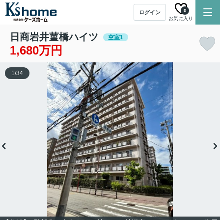
0
ログイン
お気に入り
日商岩井菫橋ハイツ
空室1
1,680万円
1
/
34