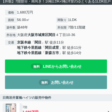
【外観】7階部分・南向き！16帖LDK×9帖洋室のゆとりある1LDK住戸
1,680万円
価格
56.00㎡
1LDK
面積
間取り
築48年
7階/11階建
築年数
所在階
大阪府
大阪市城東区
関目
４丁目10-36
所在地
京阪本線
「
関目
」駅 徒歩11分
交通
地下鉄今里筋線
「
関目成育
」駅 徒歩11分
地下鉄今里筋線
「
新森古市
」駅 徒歩14分
LINEからお問い合わせ
無料
お問い合わせ
無料
日商岩井菫橋ハイツの販売中物件
7階
1,680万円