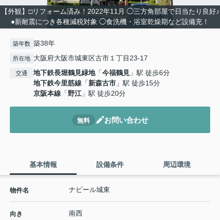
【外観】□リフォーム済み！2022年11月 ◯三方角部屋で日当たり良好♪
●新耐震につき各種減税対象 ◯食洗機・浴室乾燥期など設備充！
築38年
築年数
大阪府大阪市城東区古市１丁目23-17
所在地
地下鉄長堀鶴見緑地
「
今福鶴見
」駅 徒歩6分
交通
地下鉄今里筋線
「
新森古市
」駅 徒歩15分
京阪本線
「
野江
」駅 徒歩20分
お問い合わせ
無料
基本情報
設備条件
周辺環境
ナビール城東
物件名
南西
向き