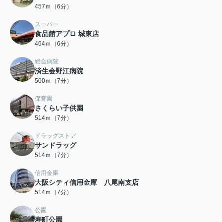
457ｍ（6分）
スーパー
食品館アプロ 城東店
464ｍ（6分）
総合病院
済生会野江病院
500ｍ（7分）
保育園
さくらい子供園
514ｍ（7分）
ドラッグストア
サンドラッグ
514ｍ（7分）
信用金庫
大阪シティ信用金庫 八尾南支店
514ｍ（7分）
公園
寿町公園