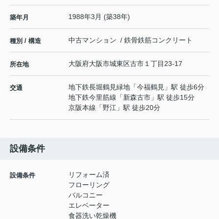
1988年3月 (築38年)
築年月
中古マンション / 鉄骨鉄筋コンクリート
種別 / 構造
大阪府
大阪市城東区
古市
１丁目23-17
所在地
地下鉄長堀鶴見緑地
「
今福鶴見
」駅 徒歩6分
交通
地下鉄今里筋線
「
新森古市
」駅 徒歩15分
京阪本線
「
野江
」駅 徒歩20分
設備条件
リフォーム済
設備条件
フローリング
バルコニー
エレベーター
食器洗い乾燥機