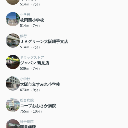
514ｍ（7分）
小学校
枚岡西小学校
514ｍ（7分）
銀行
ＪＡグリーン大阪縄手支店
514ｍ（7分）
ドラッグストア
ジャパン 鶴見店
539ｍ（7分）
小学校
大阪市立すみれ小学校
673ｍ（9分）
総合病院
コープおおさか病院
755ｍ（10分）
総合病院
関目病院