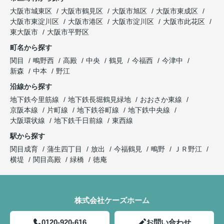
大阪市城東区
大阪市鶴見区
大阪市旭区
大阪市東成区
大阪市東淀川区
大阪市港区
大阪市淀川区
大阪市此花区
東大阪市
大阪市平野区
町名から探す
関目
鴫野西
高殿
中央
鶴見
今福西
今津中
新森
中本
野江
沿線から探す
地下鉄今里筋線
地下鉄長堀鶴見緑地
おおさか東線
京阪本線
片町線
地下鉄谷町線
地下鉄中央線
大阪環状線
地下鉄千日前線
東西線
駅から探す
関目成育
蒲生四丁目
放出
今福鶴見
鴫野
ＪＲ野江
横堤
関目高殿
緑橋
徳庵
株式会社ケーズホーム
0120-920-616
お問い合わせ