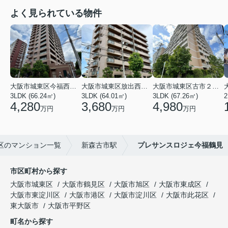
よく見られている物件
大阪市城東区今福西６丁目
大阪市城東区放出西１丁目
大阪市城東区古市２丁目
3LDK (66.24㎡)
3LDK (64.01㎡)
3LDK (67.26㎡)
2
4,280
3,680
4,980
万円
万円
万円
区のマンション一覧
新森古市駅
プレサンスロジェ今福鶴見
市区町村から探す
大阪市城東区
大阪市鶴見区
大阪市旭区
大阪市東成区
大阪市東淀川区
大阪市港区
大阪市淀川区
大阪市此花区
東大阪市
大阪市平野区
町名から探す