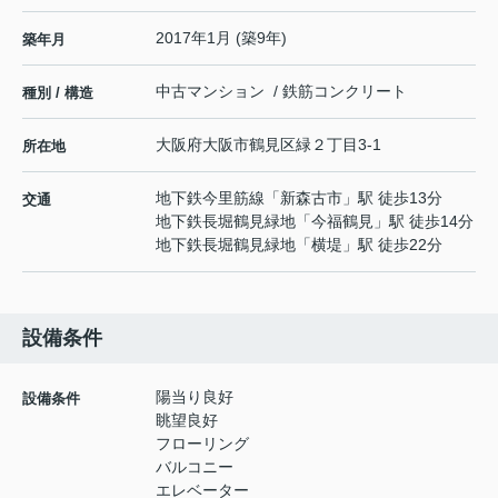
2017年1月 (築9年)
築年月
中古マンション / 鉄筋コンクリート
種別 / 構造
大阪府
大阪市鶴見区
緑
２丁目3-1
所在地
地下鉄今里筋線
「
新森古市
」駅 徒歩13分
交通
地下鉄長堀鶴見緑地
「
今福鶴見
」駅 徒歩14分
地下鉄長堀鶴見緑地
「
横堤
」駅 徒歩22分
設備条件
陽当り良好
設備条件
眺望良好
フローリング
バルコニー
エレベーター