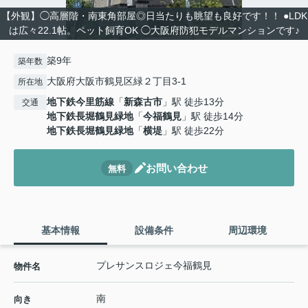
【外観】◯高層階・南東角部屋◎日当たりも眺望も良好です！！ ●LDK
は広々22.1帖。ペット飼育OK ◯大阪府防犯モデルマンションです♪
築9年
築年数
大阪府大阪市鶴見区緑２丁目3-1
所在地
地下鉄今里筋線
「
新森古市
」駅 徒歩13分
交通
地下鉄長堀鶴見緑地
「
今福鶴見
」駅 徒歩14分
地下鉄長堀鶴見緑地
「
横堤
」駅 徒歩22分
お問い合わせ
無料
基本情報
設備条件
周辺環境
プレサンスロジェ今福鶴見
物件名
南
向き