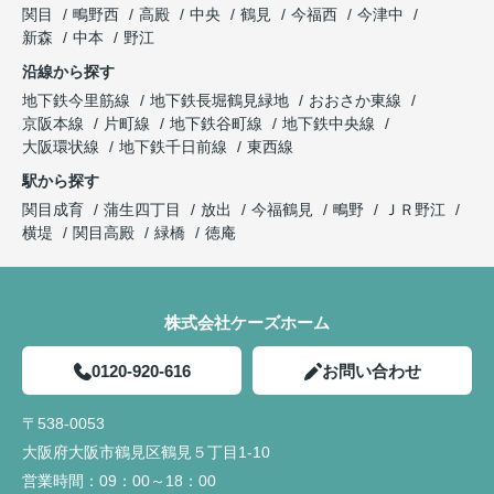
関目
鴫野西
高殿
中央
鶴見
今福西
今津中
新森
中本
野江
沿線から探す
地下鉄今里筋線
地下鉄長堀鶴見緑地
おおさか東線
京阪本線
片町線
地下鉄谷町線
地下鉄中央線
大阪環状線
地下鉄千日前線
東西線
駅から探す
関目成育
蒲生四丁目
放出
今福鶴見
鴫野
ＪＲ野江
横堤
関目高殿
緑橋
徳庵
株式会社ケーズホーム
0120-920-616
お問い合わせ
〒538-0053
大阪府大阪市鶴見区鶴見５丁目1-10
営業時間：
09：00～18：00