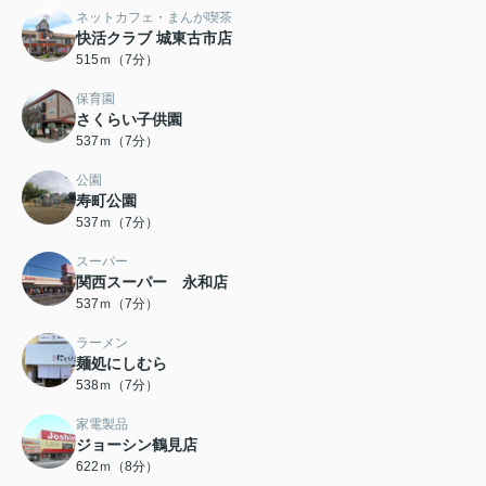
ネットカフェ・まんが喫茶
快活クラブ 城東古市店
515ｍ（7分）
保育園
さくらい子供園
537ｍ（7分）
公園
寿町公園
537ｍ（7分）
スーパー
関西スーパー 永和店
537ｍ（7分）
ラーメン
麺処にしむら
538ｍ（7分）
家電製品
ジョーシン鶴見店
622ｍ（8分）