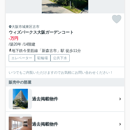
大阪市城東区古市
ウィズパークス大阪ガーデンコート
-万円
/築20年 /14階建
地下鉄今里筋線「新森古市」駅 徒歩11分
エレベーター
駐輪場
公共下水
いつでもご内覧いただけますのでお気軽にお問い合わせください！
販売中の部屋
過去掲載物件
過去掲載物件