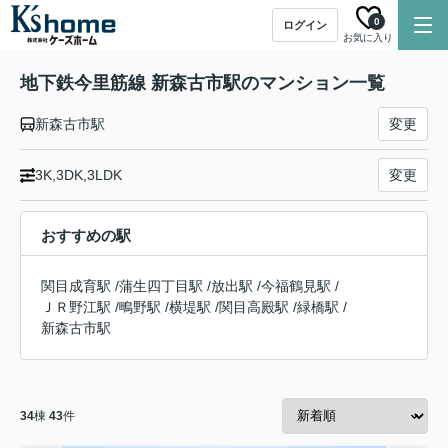
0
ログイン
お気に入り
地下鉄今里筋線 新森古市駅のマンション一覧
新森古市駅
変更
3K,3DK,3LDK
変更
おすすめの駅
関目成育駅
/
蒲生四丁目駅
/
放出駅
/
今福鶴見駅
/
ＪＲ野江駅
/
鴫野駅
/
横堤駅
/
関目高殿駅
/
緑橋駅
/
新森古市駅
34
棟
43
件