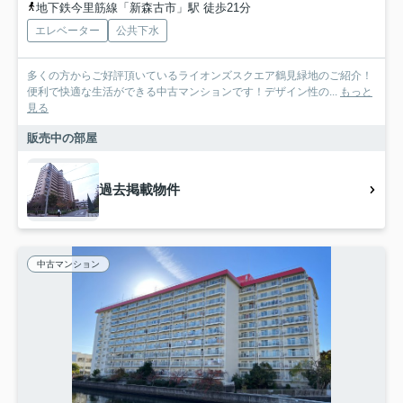
地下鉄今里筋線「新森古市」駅 徒歩21分
エレベーター
公共下水
多くの方からご好評頂いているライオンズスクエア鶴見緑地のご紹介！
便利で快適な生活ができる中古マンションです！デザイン性の...
もっと
見る
販売中の部屋
過去掲載物件
中古マンション