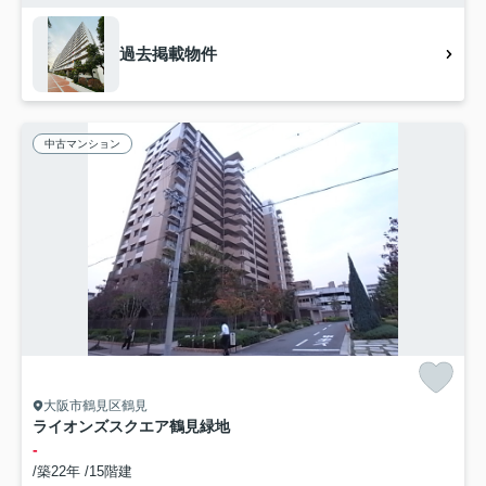
過去掲載物件
中古マンション
大阪市鶴見区鶴見
ライオンズスクエア鶴見緑地
-
/築22年 /15階建