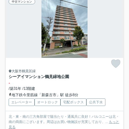
中古マンション
大阪市鶴見区緑
シーアイマンション鶴見緑地公園
-
/築31年 /13階建
地下鉄今里筋線「新森古市」駅 徒歩8分
エレベーター
オートロック
宅配ボックス
公共下水
北・東・南の三方角部屋で陽当たり・通風共に良好！バルコニーは北・
南の両面にございます。周辺はお買い物施設が充実しており、...
もっと
見る