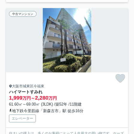
中古マンション
大阪市城東区今福東
ハイマートすみれ
1,999
2,280
万円～
万円
61.60㎡～69.00㎡ (3LDK) /築52年 /11階建
地下鉄今里筋線「新森古市」駅 徒歩16分
エレベーター
住まいの購入は、多くのお客様にとって人生最大の買い物です。ケーズ