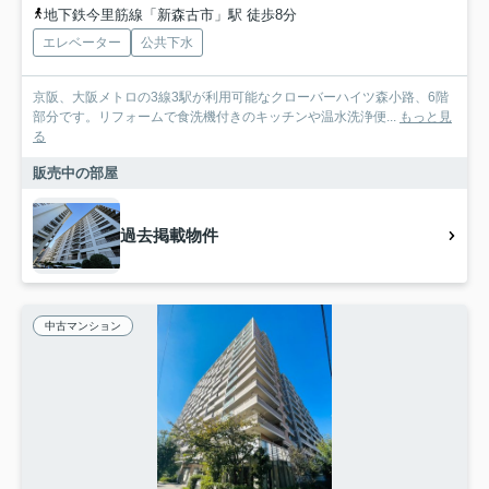
地下鉄今里筋線「新森古市」駅 徒歩8分
エレベーター
公共下水
京阪、大阪メトロの3線3駅が利用可能なクローバーハイツ森小路、6階
部分です。リフォームで食洗機付きのキッチンや温水洗浄便...
もっと見
る
販売中の部屋
過去掲載物件
中古マンション