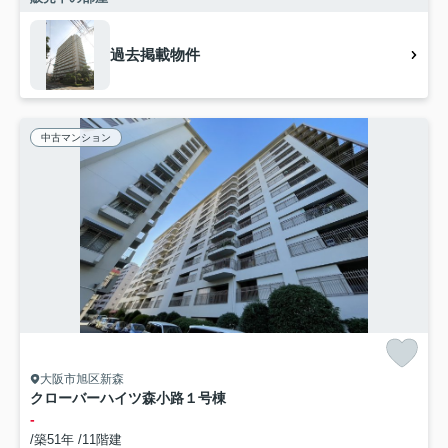
過去掲載物件
中古マンション
大阪市旭区新森
クローバーハイツ森小路１号棟
-
/築51年 /11階建