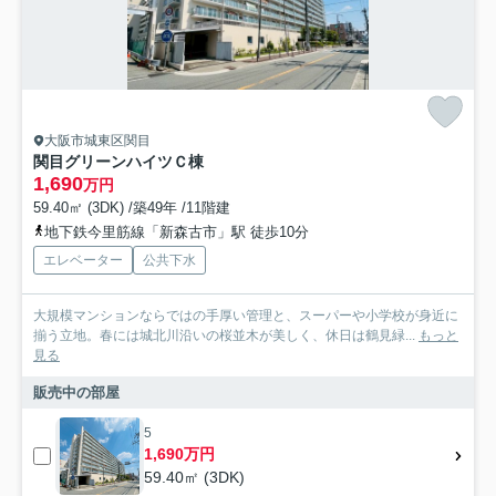
大阪市城東区関目
関目グリーンハイツＣ棟
1,690
万円
59.40㎡ (3DK) /築49年 /11階建
地下鉄今里筋線「新森古市」駅 徒歩10分
エレベーター
公共下水
大規模マンションならではの手厚い管理と、スーパーや小学校が身近に
揃う立地。春には城北川沿いの桜並木が美しく、休日は鶴見緑...
もっと
見る
販売中の部屋
5
1,690万円
59.40㎡ (3DK)