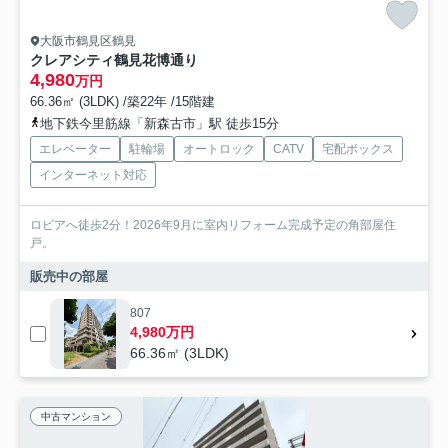
大阪市鶴見区鶴見
クレアシティ鶴見花博通り
4,980
万円
66.36㎡ (3LDK) /築22年 /15階建
地下鉄今里筋線「新森古市」駅 徒歩15分
エレベーター
駐輪場
オートロック
CATV
宅配ボックス
インターネット対応
ロピアへ徒歩2分！2026年9月に室内リフォーム完成予定の角部屋住
戸。
販売中の部屋
807
4,980万円
66.36㎡ (3LDK)
中古マンション