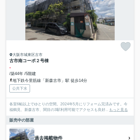
大阪市城東区古市
古市南コーポ２号棟
-
/築44年 /5階建
地下鉄今里筋線「新森古市」駅 徒歩14分
公共下水
各室6帖以上でゆとりの空間。2024年5月にリフォーム完済みです。今
福鶴見、新森古市、関目の3駅利用可能でアクセスも良好...
もっと見る
販売中の部屋
過去掲載物件