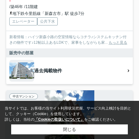
-
/築46年 /11階建
地下鉄今里筋線「新森古市」駅 徒歩7分
エレベーター
公共下水
新着情報：ハイツ新森小路の空室情報ならコチラ♪システムキッチン付
きの物件です♪12帖以上あるLDKで、家事をしながらも家...
もっと見る
販売中の部屋
過去掲載物件
中古マンション
当サイトでは、お客様の当サイト利用状況把握、サービス向上検討を目的と
して、クッキー（Cookie）を使用しています。
詳しくは、当社の
「Cookieの取扱いについて」
をご確認ください。
閉じる