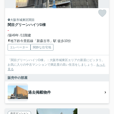
大阪市城東区関目
関目グリーンハイツD棟
-
/築49年 /11階建
地下鉄今里筋線「新森古市」駅 徒歩10分
エレベーター
閑静な住宅地
「関目グリーンハイツD棟」：大阪市城東区エリアの新居にピッタリ。
お気に入りの中古マンションで満足度の高い生活をしましょう...
もっと
見る
販売中の部屋
過去掲載物件
中古マンション