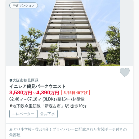
中古マンション
大阪市鶴見区緑
イニシア鶴見パークウエスト
3,580
4,390
万円～
万円
8月5日 値下げ
62.48㎡～67.18㎡ (3LDK) /築16年 /14階建
地下鉄今里筋線「新森古市」駅 徒歩10分
エレベーター
公共下水
みどり小学校へ徒歩4分！プライバシーに配慮された玄関ポーチ付きの
角部屋