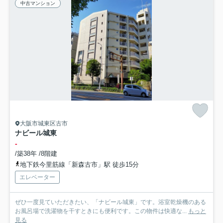
中古マンション
大阪市城東区古市
ナビール城東
-
/築38年 /8階建
地下鉄今里筋線「新森古市」駅 徒歩15分
エレベーター
ぜひ一度見ていただきたい、「ナビール城東」です。浴室乾燥機のある
お風呂場で洗濯物を干すときにも便利です。この物件は快適な...
もっと
見る