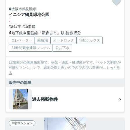
大阪市鶴見区緑
イニシア鶴見緑地公園
-
/築17年 /15階建
地下鉄今里筋線「新森古市」駅 徒歩15分
エレベーター
駐輪場
オートロック
宅配ボックス
24時間緊急通報システム
公共下水
12階部分の南東角部屋で、採光・通風・眺望良好です。ペットの飼育が
可能なマンションで、緑地公園も近いのでのびのびお散歩が...
もっと見
る
販売中の部屋
過去掲載物件
中古マンション