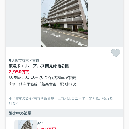
大阪市城東区古市
東急ドエル・アルス鶴見緑地公園
2,950
万円
68.56㎡～84.43㎡ (3LDK) /築28年 /9階建
地下鉄今里筋線「新森古市」駅 徒歩8分
小学校徒歩2分×南向き角部屋｜三方バルコニーで、光と風が溢れる
3LDK
販売中の部屋
504