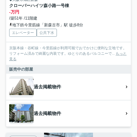
クローバーハイツ森小路一号棟
-万円
/築51年 /11階建
地下鉄今里筋線「新森古市」駅 徒歩8分
エレベーター
公共下水
京阪本線・谷町線・今里筋線が利用可能でおでかけに便利な立地です。
リフォーム済みで綺麗な内装です。ゆとりのあるバルコニーで...
もっと
見る
販売中の部屋
過去掲載物件
過去掲載物件