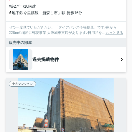
-
/築27年 /10階建
地下鉄今里筋線「新森古市」駅 徒歩16分
ぜひ一度見ていただきたい、「ダイアパレス今福鶴見」です♪家から
228mの場所に郵便事業 大阪城東支店があります♪日用品を...
もっと見る
販売中の部屋
過去掲載物件
中古マンション