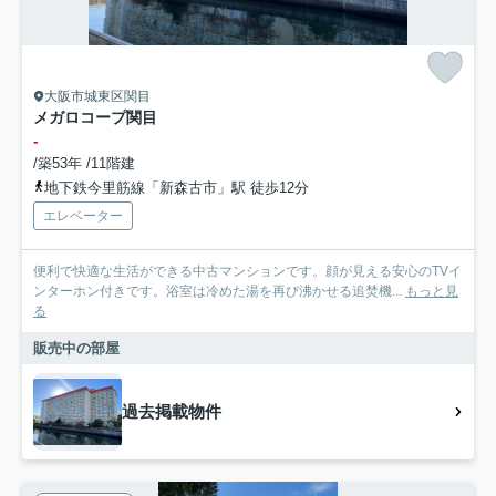
大阪市城東区関目
メガロコープ関目
-
/築53年 /11階建
地下鉄今里筋線「新森古市」駅 徒歩12分
エレベーター
便利で快適な生活ができる中古マンションです。顔が見える安心のTVイ
ンターホン付きです。浴室は冷めた湯を再び沸かせる追焚機...
もっと見
る
販売中の部屋
過去掲載物件