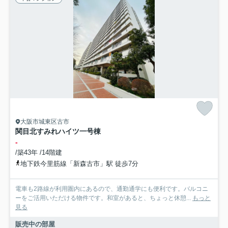
大阪市城東区古市
関目北すみれハイツ一号棟
-
/築43年 /14階建
地下鉄今里筋線「新森古市」駅 徒歩7分
電車も2路線が利用圏内にあるので、通勤通学にも便利です。バルコニ
ーをご活用いただける物件です。和室があると、ちょっと休憩...
もっと
見る
販売中の部屋