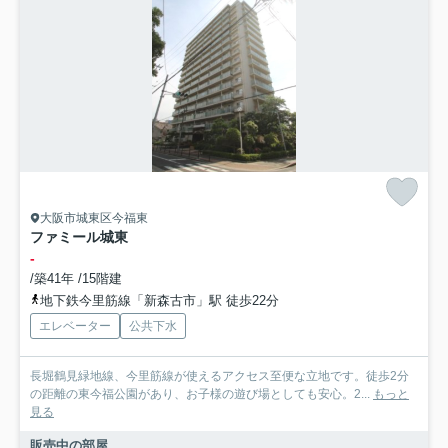
大阪市城東区今福東
ファミール城東
-
/築41年 /15階建
地下鉄今里筋線「新森古市」駅 徒歩22分
エレベーター
公共下水
長堀鶴見緑地線、今里筋線が使えるアクセス至便な立地です。徒歩2分
の距離の東今福公園があり、お子様の遊び場としても安心。2...
もっと
見る
販売中の部屋