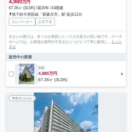
4,980
万円
67.26㎡ (3LDK) /築20年 /14階建
地下鉄今里筋線「新森古市」駅 徒歩11分
エレベーター
公共下水
住まいの購入は、多くのお客様にとって人生最大の買い物です。ケーズ
ホームでは、お客様の疑問や不安をひとつひとつ丁寧に解消し...
もっと
見る
販売中の部屋
310
4,980万円
67.26㎡ (3LDK)
中古マンション