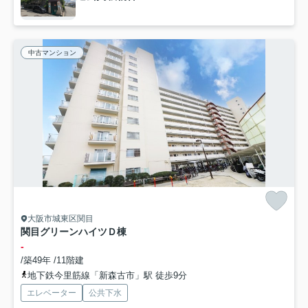
中古マンション
大阪市城東区関目
関目グリーンハイツＤ棟
-
/築49年 /11階建
地下鉄今里筋線「新森古市」駅 徒歩9分
エレベーター
公共下水