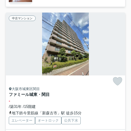
中古マンション
大阪市城東区関目
ファミール城東・関目
-
/築31年 /15階建
地下鉄今里筋線「新森古市」駅 徒歩15分
エレベーター
オートロック
公共下水