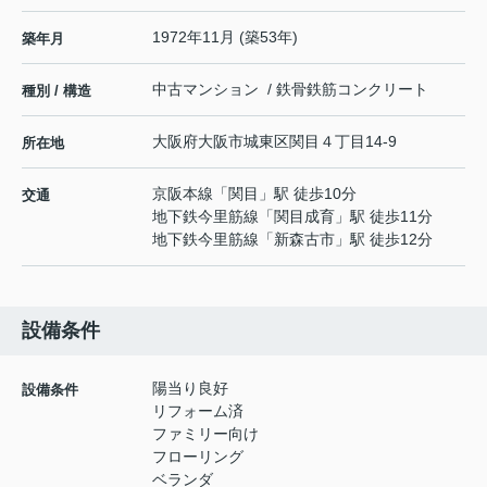
1972年11月 (築53年)
築年月
中古マンション / 鉄骨鉄筋コンクリート
種別 / 構造
大阪府
大阪市城東区
関目
４丁目14-9
所在地
京阪本線
「
関目
」駅 徒歩10分
交通
地下鉄今里筋線
「
関目成育
」駅 徒歩11分
地下鉄今里筋線
「
新森古市
」駅 徒歩12分
設備条件
陽当り良好
設備条件
リフォーム済
ファミリー向け
フローリング
ベランダ