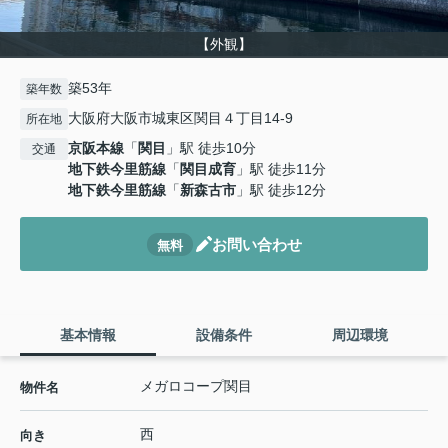
【外観】
築53年
築年数
大阪府大阪市城東区関目４丁目14-9
所在地
京阪本線
「
関目
」駅 徒歩10分
交通
地下鉄今里筋線
「
関目成育
」駅 徒歩11分
地下鉄今里筋線
「
新森古市
」駅 徒歩12分
お問い合わせ
無料
基本情報
設備条件
周辺環境
メガロコープ関目
物件名
西
向き