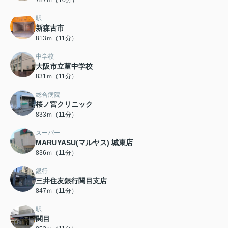
787ｍ（10分）
駅
新森古市
813ｍ（11分）
中学校
大阪市立菫中学校
831ｍ（11分）
総合病院
桜ノ宮クリニック
833ｍ（11分）
スーパー
MARUYASU(マルヤス) 城東店
836ｍ（11分）
銀行
三井住友銀行関目支店
847ｍ（11分）
駅
関目