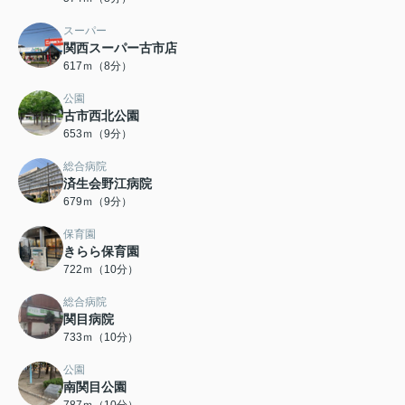
スーパー
関西スーパー古市店
617ｍ（8分）
公園
古市西北公園
653ｍ（9分）
総合病院
済生会野江病院
679ｍ（9分）
保育園
きらら保育園
722ｍ（10分）
総合病院
関目病院
733ｍ（10分）
公園
南関目公園