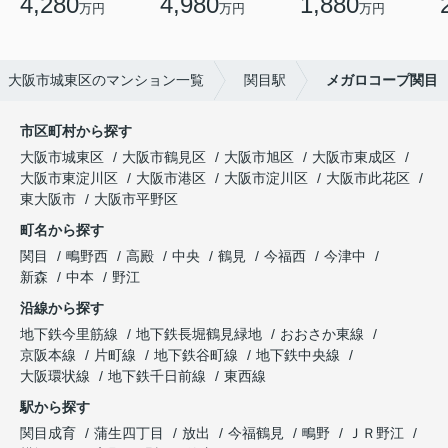
4,280
4,980
1,880
万円
万円
万円
大阪市城東区のマンション一覧
関目駅
メガロコープ関目
市区町村から探す
大阪市城東区
大阪市鶴見区
大阪市旭区
大阪市東成区
大阪市東淀川区
大阪市港区
大阪市淀川区
大阪市此花区
東大阪市
大阪市平野区
町名から探す
関目
鴫野西
高殿
中央
鶴見
今福西
今津中
新森
中本
野江
沿線から探す
地下鉄今里筋線
地下鉄長堀鶴見緑地
おおさか東線
京阪本線
片町線
地下鉄谷町線
地下鉄中央線
大阪環状線
地下鉄千日前線
東西線
駅から探す
関目成育
蒲生四丁目
放出
今福鶴見
鴫野
ＪＲ野江