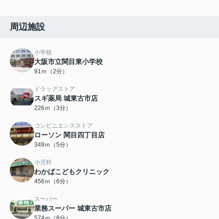
周辺施設
小学校
大阪市立関目東小学校
91ｍ（2分）
ドラッグストア
スギ薬局 城東古市店
226ｍ（3分）
コンビニエンスストア
ローソン 関目四丁目店
349ｍ（5分）
小児科
わかばこどもクリニック
456ｍ（6分）
スーパー
業務スーパー 城東古市店
574ｍ（8分）