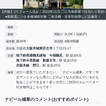
【外観】□リフォーム済み！2022年11月 ◯三方角部屋で日当たり良好♪
●新耐震につき各種減税対象 ◯食洗機・浴室乾燥期など設備充！
-
価格
-
3LDK＋S(納戸)
面積
間取り
築38年
4階/8階建
築年数
所在階
大阪府
大阪市城東区
古市
１丁目23-17
所在地
地下鉄長堀鶴見緑地
「
今福鶴見
」駅 徒歩6分
交通
地下鉄今里筋線
「
新森古市
」駅 徒歩15分
京阪本線
「
野江
」駅 徒歩20分
ぜひ一度見ていただきたい、「ナビール城東」です！中
備考
古マンションなら周りにどのような人が住んでいるかも
知ることができます！多くの方にご好評のエレベーター
付き物件はこちらです！
ナビール城東のコメント(おすすめポイント)