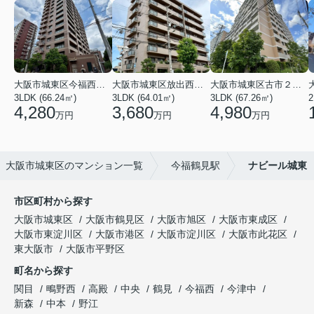
大阪市城東区今福西６丁目
大阪市城東区放出西１丁目
大阪市城東区古市２丁目
3LDK (66.24㎡)
3LDK (64.01㎡)
3LDK (67.26㎡)
2
4,280
3,680
4,980
万円
万円
万円
大阪市城東区のマンション一覧
今福鶴見駅
ナビール城東
市区町村から探す
大阪市城東区
大阪市鶴見区
大阪市旭区
大阪市東成区
大阪市東淀川区
大阪市港区
大阪市淀川区
大阪市此花区
東大阪市
大阪市平野区
町名から探す
関目
鴫野西
高殿
中央
鶴見
今福西
今津中
新森
中本
野江