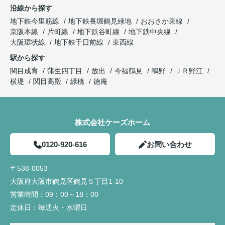
沿線から探す
地下鉄今里筋線
地下鉄長堀鶴見緑地
おおさか東線
京阪本線
片町線
地下鉄谷町線
地下鉄中央線
大阪環状線
地下鉄千日前線
東西線
駅から探す
関目成育
蒲生四丁目
放出
今福鶴見
鴫野
ＪＲ野江
横堤
関目高殿
緑橋
徳庵
株式会社ケーズホーム
0120-920-616
お問い合わせ
〒538-0053
大阪府大阪市鶴見区鶴見５丁目1-10
営業時間：
09：00～18：00
定休日：
毎週火・水曜日