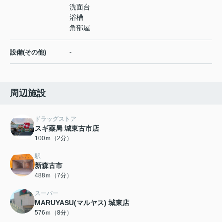
洗面台
浴槽
角部屋
-
設備(その他)
周辺施設
ドラッグストア
スギ薬局 城東古市店
100ｍ（2分）
駅
新森古市
488ｍ（7分）
スーパー
MARUYASU(マルヤス) 城東店
576ｍ（8分）