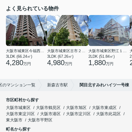
よく見られている物件
大阪市城東区今福西６丁目
大阪市城東区古市２丁目
大阪市城東区野江１丁目
3LDK (66.24㎡)
3LDK (67.26㎡)
2LDK (51.84㎡)
4,280
4,980
1,880
万円
万円
万円
区のマンション一覧
新森古市駅
関目北すみれハイツ一号棟
市区町村から探す
大阪市城東区
大阪市鶴見区
大阪市旭区
大阪市東成区
大阪市東淀川区
大阪市港区
大阪市淀川区
大阪市此花区
東大阪市
大阪市平野区
町名から探す