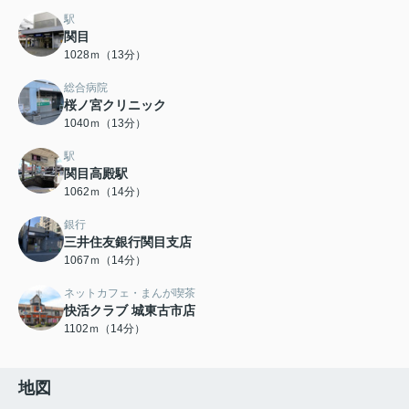
駅
関目
1028ｍ（13分）
総合病院
桜ノ宮クリニック
1040ｍ（13分）
駅
関目高殿駅
1062ｍ（14分）
銀行
三井住友銀行関目支店
1067ｍ（14分）
ネットカフェ・まんが喫茶
快活クラブ 城東古市店
1102ｍ（14分）
地図