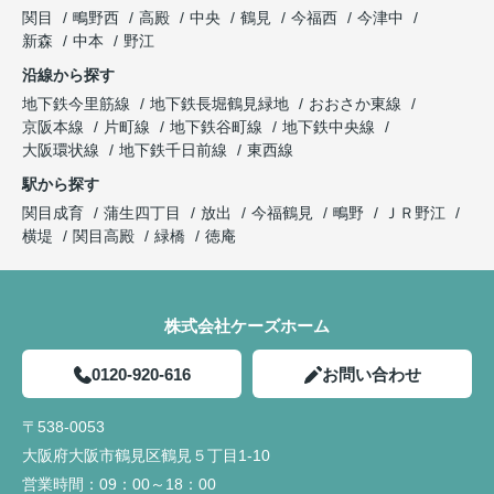
関目
鴫野西
高殿
中央
鶴見
今福西
今津中
新森
中本
野江
沿線から探す
地下鉄今里筋線
地下鉄長堀鶴見緑地
おおさか東線
京阪本線
片町線
地下鉄谷町線
地下鉄中央線
大阪環状線
地下鉄千日前線
東西線
駅から探す
関目成育
蒲生四丁目
放出
今福鶴見
鴫野
ＪＲ野江
横堤
関目高殿
緑橋
徳庵
株式会社ケーズホーム
0120-920-616
お問い合わせ
〒538-0053
大阪府大阪市鶴見区鶴見５丁目1-10
営業時間：
09：00～18：00