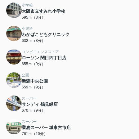
小学校
大阪市立すみれ小学校
595ｍ（8分）
小児科
わかばこどもクリニック
632ｍ（8分）
コンビニエンスストア
ローソン 関目四丁目店
655ｍ（9分）
公園
新森中央公園
659ｍ（9分）
スーパー
サンディ 鶴見緑店
670ｍ（9分）
スーパー
業務スーパー 城東古市店
761ｍ（10分）