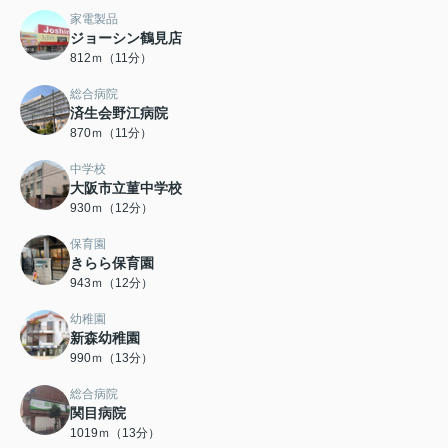
家電製品
ジョーシン鶴見店
812ｍ（11分）
総合病院
済生会野江病院
870ｍ（11分）
中学校
大阪市立菫中学校
930ｍ（12分）
保育園
きらら保育園
943ｍ（12分）
幼稚園
新森幼稚園
990ｍ（13分）
総合病院
関目病院
1019ｍ（13分）