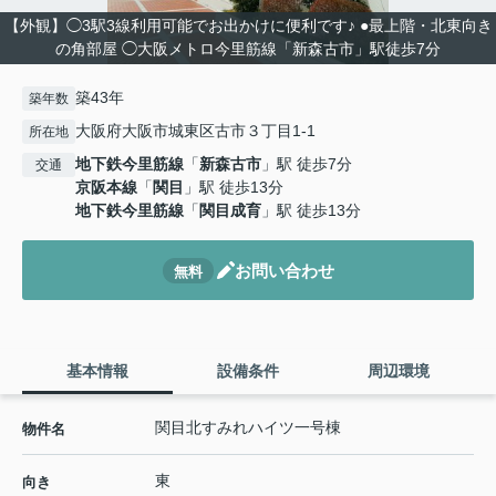
【外観】◯3駅3線利用可能でお出かけに便利です♪ ●最上階・北東向き
の角部屋 ◯大阪メトロ今里筋線「新森古市」駅徒歩7分
築43年
築年数
大阪府大阪市城東区古市３丁目1-1
所在地
地下鉄今里筋線
「
新森古市
」駅 徒歩7分
交通
京阪本線
「
関目
」駅 徒歩13分
地下鉄今里筋線
「
関目成育
」駅 徒歩13分
お問い合わせ
無料
基本情報
設備条件
周辺環境
関目北すみれハイツ一号棟
物件名
東
向き