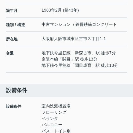
1983年2月 (築43年)
築年月
中古マンション / 鉄骨鉄筋コンクリート
種別 / 構造
大阪府
大阪市城東区
古市
３丁目1-1
所在地
地下鉄今里筋線
「
新森古市
」駅 徒歩7分
交通
京阪本線
「
関目
」駅 徒歩13分
地下鉄今里筋線
「
関目成育
」駅 徒歩13分
設備条件
室内洗濯機置場
設備条件
フローリング
ベランダ
バルコニー
バス・トイレ別