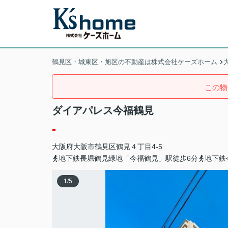
鶴見区・城東区・旭区の不動産は株式会社ケーズホーム
この物
ダイアパレス今福鶴見
-
大阪府
大阪市鶴見区
鶴見
４丁目4-5
地下鉄長堀鶴見緑地「今福鶴見」駅徒歩6分
地下鉄
1
/
5