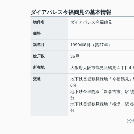
ダイアパレス今福鶴見の基本情報
物件名
ダイアパレス今福鶴見
価格
-
築年月
1999年8月（築27年）
総戸数
35戸
所在地
大阪府
大阪市鶴見区
鶴見
４丁目4-
交通
地下鉄長堀鶴見緑地
「
今福鶴見
」
6分
地下鉄今里筋線
「
新森古市
」駅 徒
分
地下鉄長堀鶴見緑地
「
横堤
」駅 徒
分