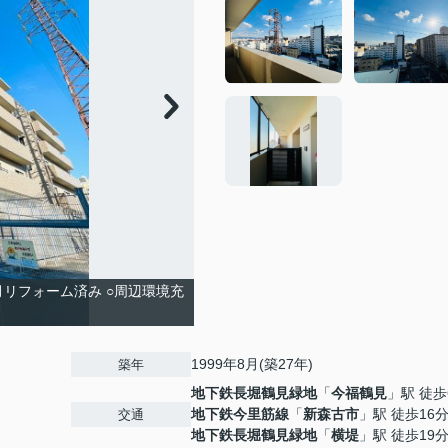
7月リフォーム済み ○周辺環境充
す
1999年8月(築27年)
築年
地下鉄長堀鶴見緑地
「
今福鶴見
」駅 徒歩
地下鉄今里筋線
「
新森古市
」駅 徒歩16
交通
地下鉄長堀鶴見緑地
「
横堤
」駅 徒歩19