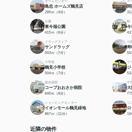
ホームセンター
ス
島忠 ホームズ鶴見店
関
295ｍ（4分）
3
公園
駅
東今福公園
今
415ｍ（6分）
4
ドラッグストア
公
サンドラッグ
寿
503ｍ（7分）
5
小学校
ド
鶴見小学校
ジ
504ｍ（7分）
5
総合病院
中
コープおおさか病院
大
640ｍ（8分）
7
ショッピングセンター
コ
イオンモール鶴見緑地
ロ
867ｍ（11分）
1
近隣の物件