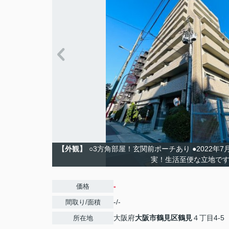
【外観】
○3方角部屋！玄関前ポーチあり ●2022年
実！生活至便な立地で
-
価格
-/-
間取り/面積
大阪府
大阪市鶴見区
鶴見
４丁目4-5
所在地