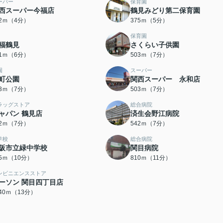
ーパー
保育園
西スーパー今福店
鶴見みどり第二保育園
12ｍ（4分）
375ｍ（5分）
保育園
福鶴見
さくらい子供園
31ｍ（6分）
503ｍ（7分）
園
スーパー
町公園
関西スーパー 永和店
03ｍ（7分）
503ｍ（7分）
ラッグストア
総合病院
ャパン 鶴見店
済生会野江病院
32ｍ（7分）
542ｍ（7分）
学校
総合病院
阪市立緑中学校
関目病院
75ｍ（10分）
810ｍ（11分）
ンビニエンスストア
ーソン 関目四丁目店
040ｍ（13分）