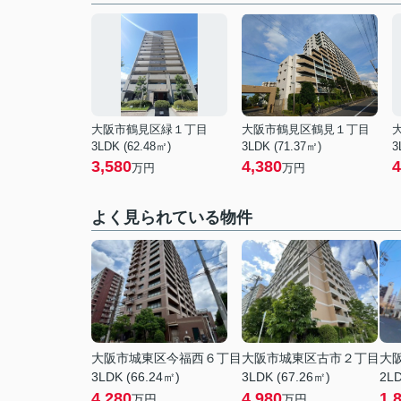
大阪市鶴見区緑１丁目
大阪市鶴見区鶴見１丁目
3LDK (62.48㎡)
3LDK (71.37㎡)
3
3,580
4,380
4
万円
万円
よく見られている物件
大阪市城東区今福西６丁目
大阪市城東区古市２丁目
大
3LDK (66.24㎡)
3LDK (67.26㎡)
2LD
4,280
4,980
1,
万円
万円