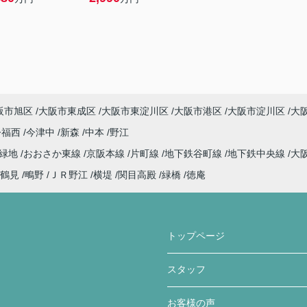
阪市旭区
大阪市東成区
大阪市東淀川区
大阪市港区
大阪市淀川区
大
今福西
今津中
新森
中本
野江
見緑地
おおさか東線
京阪本線
片町線
地下鉄谷町線
地下鉄中央線
大
鶴見
鴫野
ＪＲ野江
横堤
関目高殿
緑橋
徳庵
トップページ
スタッフ
お客様の声