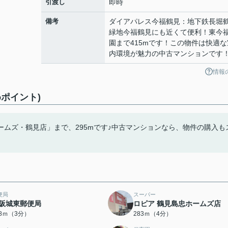
引渡し
即時
備考
ダイアパレス今福鶴見：地下鉄長堀
緑地今福鶴見にも近くて便利！東今
園まで415mです！この物件は快適な
内環境が魅力の中古マンションです
情報
ポイント)
ムズ・鶴見店」まで、295mです♪中古マンションなら、物件の購入も
便局
スーパー
阪城東郵便局
ロピア 鶴見島忠ホームズ店
28ｍ（3分）
283ｍ（4分）