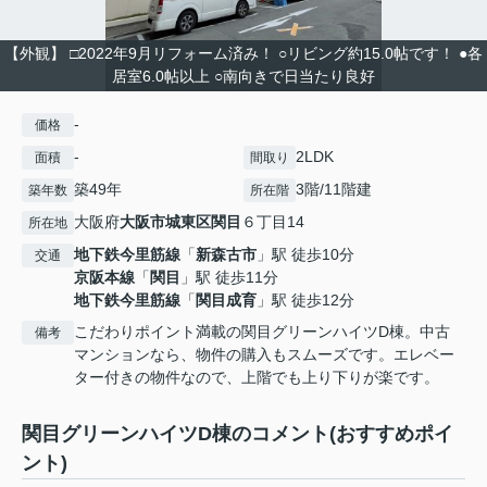
【外観】 □2022年9月リフォーム済み！ ○リビング約15.0帖です！ ●各
居室6.0帖以上 ○南向きで日当たり良好
-
価格
-
2LDK
面積
間取り
築49年
3階/11階建
築年数
所在階
大阪府
大阪市城東区
関目
６丁目14
所在地
地下鉄今里筋線
「
新森古市
」駅 徒歩10分
交通
京阪本線
「
関目
」駅 徒歩11分
地下鉄今里筋線
「
関目成育
」駅 徒歩12分
こだわりポイント満載の関目グリーンハイツD棟。中古
備考
マンションなら、物件の購入もスムーズです。エレベー
ター付きの物件なので、上階でも上り下りが楽です。
関目グリーンハイツD棟のコメント(おすすめポイ
ント)