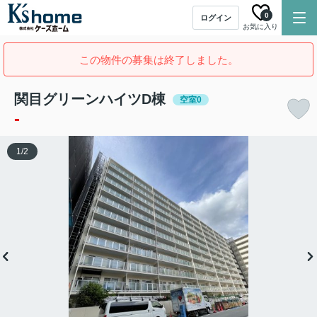
0
ログイン
お気に入り
この物件の募集は終了しました。
関目グリーンハイツD棟
空室0
-
1
/
2