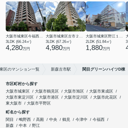
大阪市城東区今福西６丁目
大阪市城東区古市２丁目
大阪市城東区野江１丁目
3LDK (66.24㎡)
3LDK (67.26㎡)
2LDK (51.84㎡)
3
4,280
4,980
1,880
万円
万円
万円
東区のマンション一覧
新森古市駅
関目グリーンハイツD棟
市区町村から探す
大阪市城東区
大阪市鶴見区
大阪市旭区
大阪市東成区
大阪市東淀川区
大阪市港区
大阪市淀川区
大阪市此花区
東大阪市
大阪市平野区
町名から探す
関目
鴫野西
高殿
中央
鶴見
今津中
今福西
新森
中本
野江