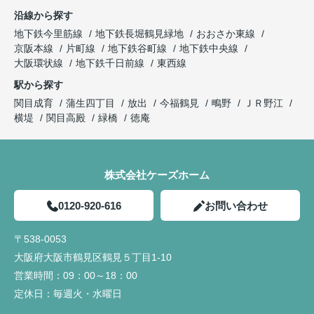
沿線から探す
地下鉄今里筋線
地下鉄長堀鶴見緑地
おおさか東線
京阪本線
片町線
地下鉄谷町線
地下鉄中央線
大阪環状線
地下鉄千日前線
東西線
駅から探す
関目成育
蒲生四丁目
放出
今福鶴見
鴫野
ＪＲ野江
横堤
関目高殿
緑橋
徳庵
株式会社ケーズホーム
0120-920-616
お問い合わせ
〒538-0053
大阪府大阪市鶴見区鶴見５丁目1-10
営業時間：
09：00～18：00
定休日：
毎週火・水曜日