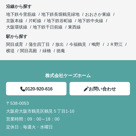
沿線から探す
地下鉄今里筋線
地下鉄長堀鶴見緑地
おおさか東線
京阪本線
片町線
地下鉄谷町線
地下鉄中央線
大阪環状線
地下鉄千日前線
東西線
駅から探す
関目成育
蒲生四丁目
放出
今福鶴見
鴫野
ＪＲ野江
横堤
関目高殿
緑橋
徳庵
株式会社ケーズホーム
0120-920-616
お問い合わせ
〒538-0053
大阪府大阪市鶴見区鶴見５丁目1-10
営業時間：
09：00～18：00
定休日：
毎週火・水曜日