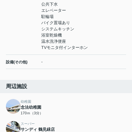
公共下水
エレベーター
駐輪場
バイク置場あり
システムキッチン
浴室乾燥機
温水洗浄便座
TVモニタ付インターホン
-
設備(その他)
周辺施設
幼稚園
念法幼稚園
170ｍ（3分）
スーパー
サンディ 鶴見緑店