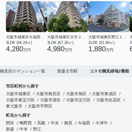
大阪市城東区今福西６丁目
大阪市城東区古市２丁目
大阪市城東区野江１丁目
3LDK (66.24㎡)
3LDK (67.26㎡)
2LDK (51.84㎡)
3
4,280
4,980
1,880
万円
万円
万円
鶴見区のマンション一覧
新森古市駅
コスモ鶴見緑地2番館
市区町村から探す
大阪市城東区
大阪市鶴見区
大阪市旭区
大阪市東成区
大阪市東淀川区
大阪市港区
大阪市淀川区
大阪市此花区
東大阪市
大阪市平野区
町名から探す
関目
鴫野西
高殿
中央
鶴見
今福西
今津中
新森
中本
野江