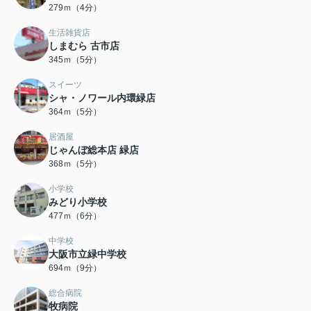
279ｍ（4分）
生活雑貨店
しまむら 古市店
345ｍ（5分）
スイーツ
シャ・ノワール内環緑店
364ｍ（5分）
居酒屋
じゃんぼ総本店 緑店
368ｍ（5分）
小学校
みどり小学校
477ｍ（6分）
中学校
大阪市立緑中学校
694ｍ（9分）
総合病院
牧病院