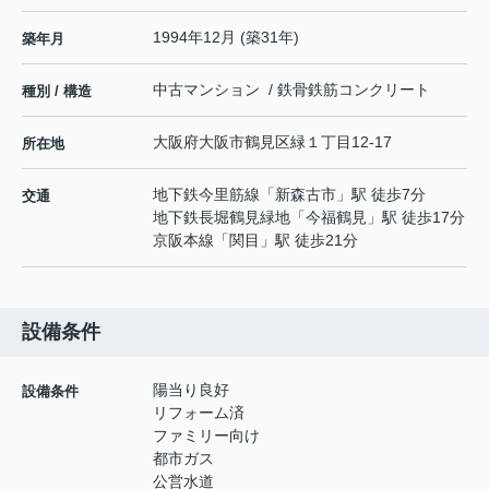
1994年12月 (築31年)
築年月
中古マンション / 鉄骨鉄筋コンクリート
種別 / 構造
大阪府
大阪市鶴見区
緑
１丁目12-17
所在地
地下鉄今里筋線
「
新森古市
」駅 徒歩7分
交通
地下鉄長堀鶴見緑地
「
今福鶴見
」駅 徒歩17分
京阪本線
「
関目
」駅 徒歩21分
設備条件
陽当り良好
設備条件
リフォーム済
ファミリー向け
都市ガス
公営水道