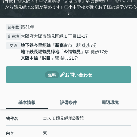
【外観】◎大阪メトロ今里筋線『新森古市』駅徒歩8分！！ ◎バルコニ
ーから鶴見緑地公園が望めます♪ ◎小中学校が近くお子様の通学が安心
♪
築31年
築年数
大阪府大阪市鶴見区緑１丁目12-17
所在地
地下鉄今里筋線
「
新森古市
」駅 徒歩7分
交通
地下鉄長堀鶴見緑地
「
今福鶴見
」駅 徒歩17分
京阪本線
「
関目
」駅 徒歩21分
お問い合わせ
無料
基本情報
設備条件
周辺環境
コスモ鶴見緑地2番館
物件名
東
向き