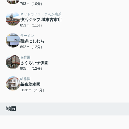
793ｍ（10分）
ネットカフェ・まんが喫茶
快活クラブ 城東古市店
853ｍ（11分）
ラーメン
麺処にしむら
892ｍ（12分）
保育園
さくらい子供園
905ｍ（12分）
幼稚園
新森幼稚園
1636ｍ（21分）
地図