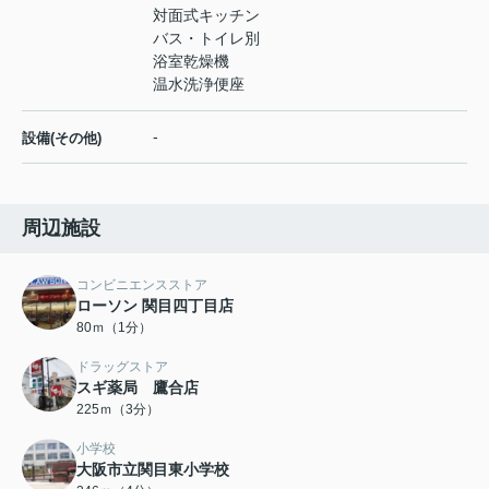
対面式キッチン
バス・トイレ別
浴室乾燥機
温水洗浄便座
-
設備(その他)
周辺施設
コンビニエンスストア
ローソン 関目四丁目店
80ｍ（1分）
ドラッグストア
スギ薬局 鷹合店
225ｍ（3分）
小学校
大阪市立関目東小学校