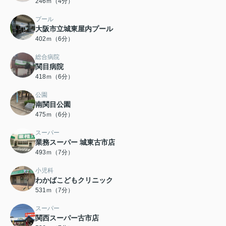
246ｍ（4分）
プール
大阪市立城東屋内プール
402ｍ（6分）
総合病院
関目病院
418ｍ（6分）
公園
南関目公園
475ｍ（6分）
スーパー
業務スーパー 城東古市店
493ｍ（7分）
小児科
わかばこどもクリニック
531ｍ（7分）
スーパー
関西スーパー古市店