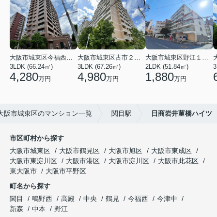
大阪市城東区今福西６丁目
大阪市城東区古市２丁目
大阪市城東区野江１丁目
3LDK (66.24㎡)
3LDK (67.26㎡)
2LDK (51.84㎡)
3
4,280
4,980
1,880
万円
万円
万円
大阪市城東区のマンション一覧
関目駅
日商岩井菫橋ハイツ
市区町村から探す
大阪市城東区
大阪市鶴見区
大阪市旭区
大阪市東成区
大阪市東淀川区
大阪市港区
大阪市淀川区
大阪市此花区
東大阪市
大阪市平野区
町名から探す
関目
鴫野西
高殿
中央
鶴見
今福西
今津中
新森
中本
野江