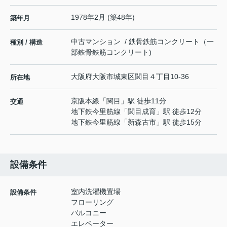
1978年2月 (築48年)
築年月
中古マンション / 鉄骨鉄筋コンクリート（一
種別 / 構造
部鉄骨鉄筋コンクリート)
大阪府
大阪市城東区
関目
４丁目10-36
所在地
京阪本線
「
関目
」駅 徒歩11分
交通
地下鉄今里筋線
「
関目成育
」駅 徒歩12分
地下鉄今里筋線
「
新森古市
」駅 徒歩15分
設備条件
室内洗濯機置場
設備条件
フローリング
バルコニー
エレベーター