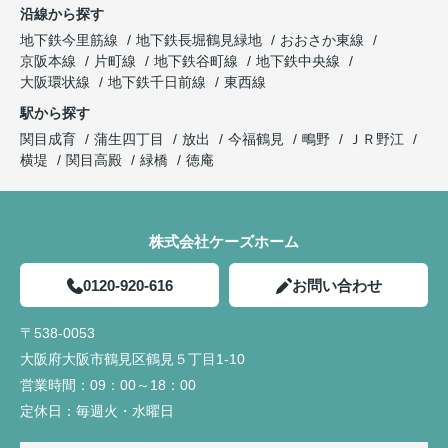
沿線から探す
地下鉄今里筋線
地下鉄長堀鶴見緑地
おおさか東線
京阪本線
片町線
地下鉄谷町線
地下鉄中央線
大阪環状線
地下鉄千日前線
東西線
駅から探す
関目成育
蒲生四丁目
放出
今福鶴見
鴫野
ＪＲ野江
横堤
関目高殿
緑橋
徳庵
株式会社ケーズホーム
0120-920-616
お問い合わせ
〒538-0053
大阪府大阪市鶴見区鶴見５丁目1-10
営業時間：
09：00～18：00
定休日：
毎週火・水曜日