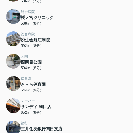
536ｍ（7分）
総合病院
桜ノ宮クリニック
588ｍ（8分）
総合病院
済生会野江病院
592ｍ（8分）
公園
西関目公園
594ｍ（8分）
保育園
きらら保育園
644ｍ（9分）
スーパー
サンディ 関目店
652ｍ（9分）
銀行
三井住友銀行関目支店