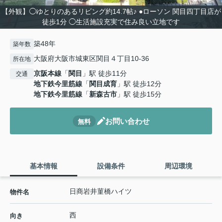
【外観】◯ゆとりのあるリビング約14.7帖♪ ●ローソン 関目四丁目店が
徒歩1分 ◯生活施設充実で住み良い立地です
築48年
築年数
大阪府大阪市城東区関目４丁目10-36
所在地
京阪本線
「
関目
」駅 徒歩11分
交通
地下鉄今里筋線
「
関目成育
」駅 徒歩12分
地下鉄今里筋線
「
新森古市
」駅 徒歩15分
お問い合わせ
無料
基本情報
設備条件
周辺環境
日商岩井菫橋ハイツ
物件名
西
向き