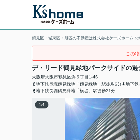
鶴見区・城東区・旭区の不動産は株式会社ケーズホーム
この物
デ・リード鶴見緑地パークサイドの過
大阪府
大阪市鶴見区
浜
５丁目1-46
地下鉄長堀鶴見緑地「鶴見緑地」駅徒歩6分
地下鉄
地下鉄長堀鶴見緑地「横堤」駅徒歩21分
1
/
4