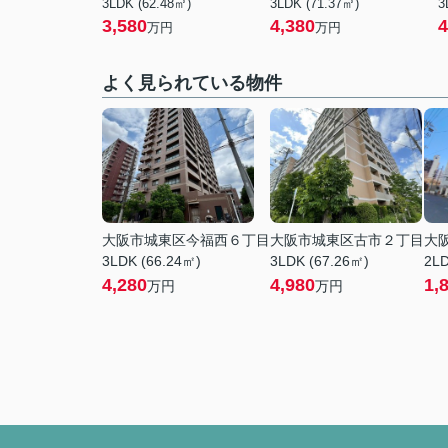
3LDK (62.48㎡)
3LDK (71.37㎡)
3
3,580
4,380
4
万円
万円
よく見られている物件
大阪市城東区今福西６丁目
大阪市城東区古市２丁目
大
3LDK (66.24㎡)
3LDK (67.26㎡)
2LD
4,280
4,980
1,
万円
万円