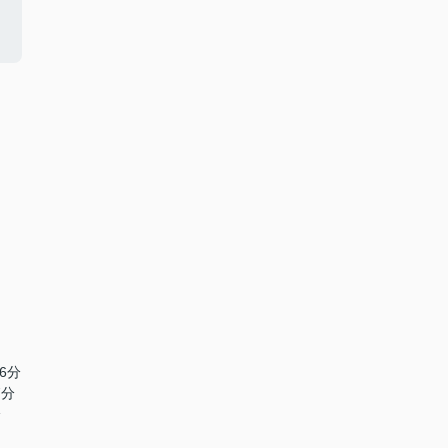
6分
7分
分