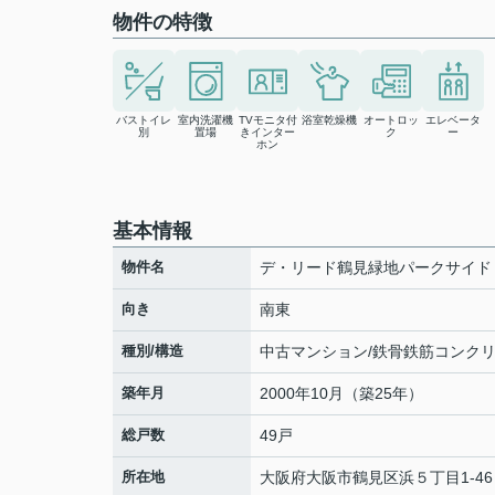
物件の特徴
バストイレ
室内洗濯機
TVモニタ付
浴室乾燥機
オートロッ
エレベータ
別
置場
きインター
ク
ー
ホン
基本情報
物件名
デ・リード鶴見緑地パークサイド
向き
南東
種別/構造
中古マンション/鉄骨鉄筋コンク
築年月
2000年10月（築25年）
総戸数
49戸
所在地
大阪府
大阪市鶴見区
浜
５丁目1-46