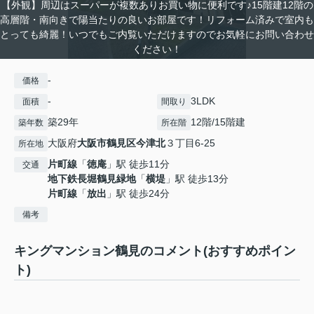
【外観】周辺はスーパーが複数ありお買い物に便利です♪15階建12階の
高層階・南向きで陽当たりの良いお部屋です！リフォーム済みで室内も
とっても綺麗！いつでもご内覧いただけますのでお気軽にお問い合わせ
ください！
-
価格
-
3LDK
面積
間取り
築29年
12階/15階建
築年数
所在階
大阪府
大阪市鶴見区
今津北
３丁目6-25
所在地
片町線
「
徳庵
」駅 徒歩11分
交通
地下鉄長堀鶴見緑地
「
横堤
」駅 徒歩13分
片町線
「
放出
」駅 徒歩24分
備考
キングマンション鶴見のコメント(おすすめポイン
ト)