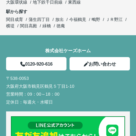
大阪環状線
地下鉄千日前線
東西線
駅から探す
関目成育
蒲生四丁目
放出
今福鶴見
鴫野
ＪＲ野江
横堤
関目高殿
緑橋
徳庵
株式会社ケーズホーム
0120-920-616
お問い合わせ
〒538-0053
大阪府大阪市鶴見区鶴見５丁目1-10
営業時間：
09：00～18：00
定休日：
毎週火・水曜日