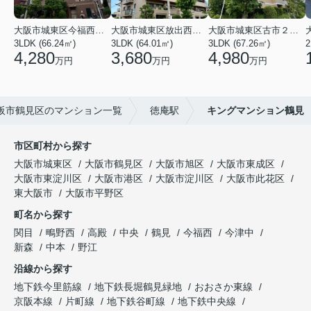
大阪市城東区今福西６丁目
大阪市城東区放出西１丁目
大阪市城東区古市２丁目
3LDK (66.24㎡)
3LDK (64.01㎡)
3LDK (67.26㎡)
2
4,280
3,680
4,980
万円
万円
万円
阪市鶴見区のマンション一覧
徳庵駅
キングマンション鶴見
市区町村から探す
大阪市城東区
大阪市鶴見区
大阪市旭区
大阪市東成区
大阪市東淀川区
大阪市港区
大阪市淀川区
大阪市此花区
東大阪市
大阪市平野区
町名から探す
関目
鴫野西
高殿
中央
鶴見
今福西
今津中
新森
中本
野江
沿線から探す
地下鉄今里筋線
地下鉄長堀鶴見緑地
おおさか東線
京阪本線
片町線
地下鉄谷町線
地下鉄中央線