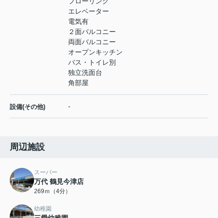
フローリング
エレベーター
電気有
２面バルコニー
両面バルコニー
オープンキッチン
バス・トイレ別
独立洗面台
角部屋
-
設備(その他)
周辺施設
スーパー
万代 鶴見今津店
269ｍ（4分）
幼稚園