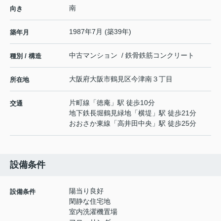
南
向き
1987年7月 (築39年)
築年月
中古マンション / 鉄骨鉄筋コンクリート
種別 / 構造
大阪府
大阪市鶴見区
今津南
３丁目
所在地
片町線
「
徳庵
」駅 徒歩10分
交通
地下鉄長堀鶴見緑地
「
横堤
」駅 徒歩21分
おおさか東線
「
高井田中央
」駅 徒歩25分
設備条件
陽当り良好
設備条件
閑静な住宅地
室内洗濯機置場