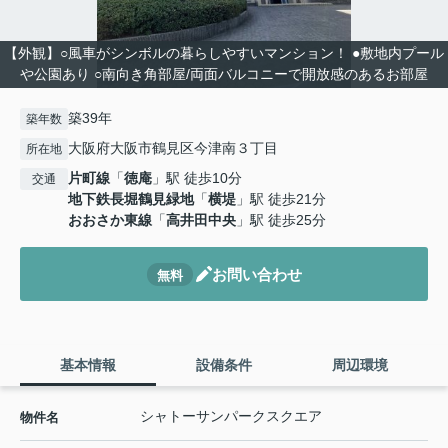
【外観】○風車がシンボルの暮らしやすいマンション！ ●敷地内プール
や公園あり ○南向き角部屋/両面バルコニーで開放感のあるお部屋
築39年
築年数
大阪府大阪市鶴見区今津南３丁目
所在地
片町線
「
徳庵
」駅 徒歩10分
交通
地下鉄長堀鶴見緑地
「
横堤
」駅 徒歩21分
おおさか東線
「
高井田中央
」駅 徒歩25分
お問い合わせ
無料
基本情報
設備条件
周辺環境
シャトーサンパークスクエア
物件名