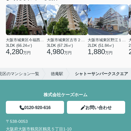
大阪市城東区今福西６丁目
大阪市城東区古市２丁目
大阪市城東区野江１丁目
3LDK (66.24㎡)
3LDK (67.26㎡)
2LDK (51.84㎡)
4,280
4,980
1,880
万円
万円
万円
見区のマンション一覧
徳庵駅
シャトーサンパークスクエア
株式会社ケーズホーム
0120-920-616
お問い合わせ
〒538-0053
大阪府大阪市鶴見区鶴見５丁目1-10