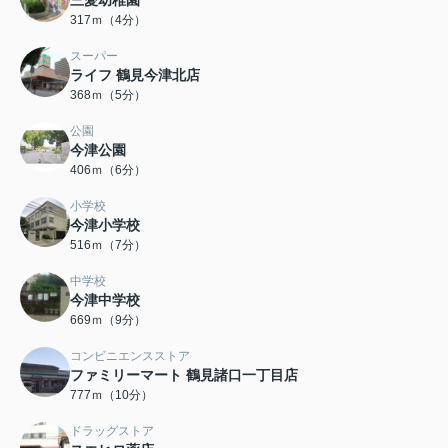
三愛幼稚園
317ｍ（4分）
スーパー
ライフ 鶴見今津北店
368ｍ（5分）
公園
今津公園
406ｍ（6分）
小学校
今津小学校
516ｍ（7分）
中学校
今津中学校
669ｍ（9分）
コンビニエンスストア
ファミリーマート 鶴見諸口一丁目店
777ｍ（10分）
ドラッグストア