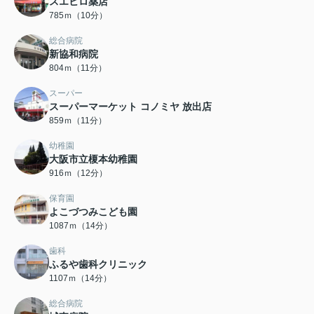
スエヒロ薬店
785ｍ（10分）
総合病院
新協和病院
804ｍ（11分）
スーパー
スーパーマーケット コノミヤ 放出店
859ｍ（11分）
幼稚園
大阪市立榎本幼稚園
916ｍ（12分）
保育園
よこづつみこども園
1087ｍ（14分）
歯科
ふるや歯科クリニック
1107ｍ（14分）
総合病院