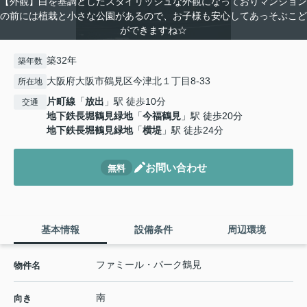
【外観】白を基調としたスタイリッシュな外観になっておりマンション
の前には植栽と小さな公園があるので、お子様も安心してあっそぶこど
ができますね☆
築32年
築年数
大阪府大阪市鶴見区今津北１丁目8-33
所在地
片町線
「
放出
」駅 徒歩10分
交通
地下鉄長堀鶴見緑地
「
今福鶴見
」駅 徒歩20分
地下鉄長堀鶴見緑地
「
横堤
」駅 徒歩24分
お問い合わせ
無料
基本情報
設備条件
周辺環境
ファミール・パーク鶴見
物件名
南
向き