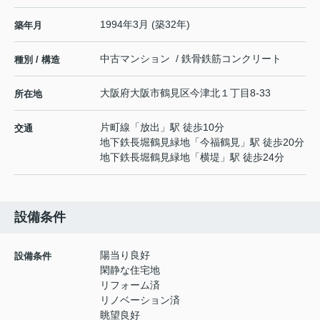
1994年3月 (築32年)
築年月
中古マンション / 鉄骨鉄筋コンクリート
種別 / 構造
大阪府
大阪市鶴見区
今津北
１丁目8-33
所在地
片町線
「
放出
」駅 徒歩10分
交通
地下鉄長堀鶴見緑地
「
今福鶴見
」駅 徒歩20分
地下鉄長堀鶴見緑地
「
横堤
」駅 徒歩24分
設備条件
陽当り良好
設備条件
閑静な住宅地
リフォーム済
リノベーション済
眺望良好