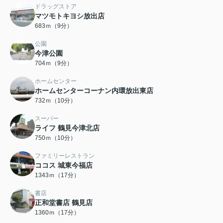
ドラッグストア
マツモトキヨシ放出店
683ｍ（9分）
公園
今津公園
704ｍ（9分）
ホームセンター
ホームセンターコーナン内環放出東店
732ｍ（10分）
スーパー
ライフ 鶴見今津北店
750ｍ（10分）
ファミリーレストラン
ココス 城東今福店
1343ｍ（17分）
書店
正和堂書店 鶴見店
1360ｍ（17分）