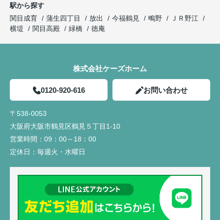
駅から探す
関目成育
蒲生四丁目
放出
今福鶴見
鴫野
ＪＲ野江
横堤
関目高殿
緑橋
徳庵
株式会社ケーズホーム
0120-920-616
お問い合わせ
〒538-0053
大阪府大阪市鶴見区鶴見５丁目1-10
営業時間：
09：00～18：00
定休日：
毎週火・水曜日