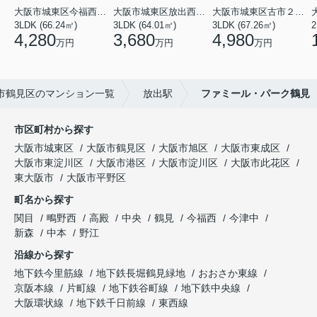
大阪市城東区今福西６丁目
大阪市城東区放出西１丁目
大阪市城東区古市２丁目
3LDK (66.24㎡)
3LDK (64.01㎡)
3LDK (67.26㎡)
2
4,280
3,680
4,980
万円
万円
万円
市鶴見区のマンション一覧
放出駅
ファミール・パーク鶴見
市区町村から探す
大阪市城東区
大阪市鶴見区
大阪市旭区
大阪市東成区
大阪市東淀川区
大阪市港区
大阪市淀川区
大阪市此花区
東大阪市
大阪市平野区
町名から探す
関目
鴫野西
高殿
中央
鶴見
今福西
今津中
新森
中本
野江
沿線から探す
地下鉄今里筋線
地下鉄長堀鶴見緑地
おおさか東線
京阪本線
片町線
地下鉄谷町線
地下鉄中央線
大阪環状線
地下鉄千日前線
東西線