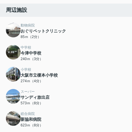
周辺施設
動物病院
おぐりペットクリニック
85ｍ（2分）
中学校
今津中学校
240ｍ（3分）
小学校
大阪市立榎本小学校
274ｍ（4分）
スーパー
サンディ放出店
573ｍ（8分）
総合病院
新協和病院
623ｍ（8分）