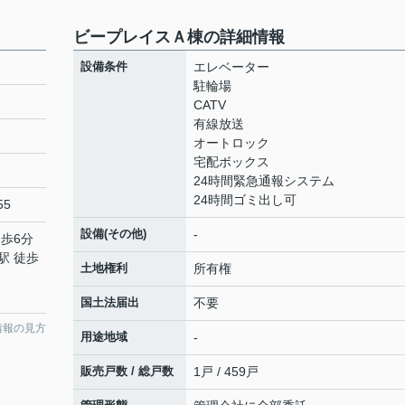
ビープレイスＡ棟の詳細情報
設備条件
エレベーター
駐輪場
CATV
有線放送
オートロック
宅配ボックス
24時間緊急通報システム
24時間ゴミ出し可
55
設備(その他)
-
徒歩6分
駅 徒歩
土地権利
所有権
国土法届出
不要
情報の見方
用途地域
-
販売戸数 / 総戸数
1戸 / 459戸