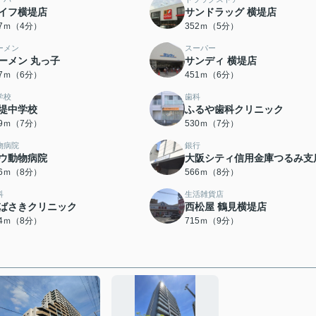
イフ横堤店
サンドラッグ 横堤店
77ｍ（4分）
352ｍ（5分）
ーメン
スーパー
ーメン 丸っ子
サンディ 横堤店
07ｍ（6分）
451ｍ（6分）
学校
歯科
堤中学校
ふるや歯科クリニック
29ｍ（7分）
530ｍ（7分）
物病院
銀行
ウ動物病院
大阪シティ信用金庫つるみ支
66ｍ（8分）
566ｍ（8分）
科
生活雑貨店
ばさきクリニック
西松屋 鶴見横堤店
74ｍ（8分）
715ｍ（9分）