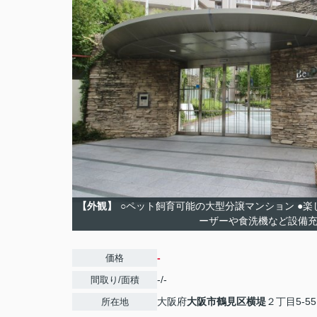
【外観】
○ペット飼育可能の大型分譲マンション ●楽
ーザーや食洗機など設備
-
価格
-/-
間取り/面積
大阪府
大阪市鶴見区
横堤
２丁目5-55
所在地