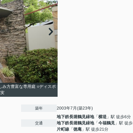
しみ方豊富な専用庭 ○ディスポ
充実
2003年7月(築23年)
築年
地下鉄長堀鶴見緑地
「
横堤
」駅 徒歩6分
地下鉄長堀鶴見緑地
「
今福鶴見
」駅 徒歩
交通
片町線
「
徳庵
」駅 徒歩21分