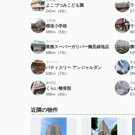
よこづつみこども園
ラ
243ｍ（4分）
2
小学校
ラ
横堤小学校
ラ
389ｍ（5分）
4
スーパー
中
業務スーパーガリバー鶴見緑地店
横
486ｍ（7分）
5
スイーツ
動
パティスリー アンジャルダン
ク
538ｍ（7分）
5
整骨院
内
くらい整骨院
し
568ｍ（8分）
5
近隣の物件