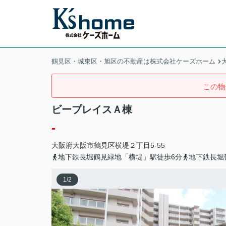
鶴見区・城東区・旭区の不動産は株式会社ケーズホーム
この物
ビープレイスＡ棟
-
大阪府
大阪市鶴見区
横堤
２丁目5-55
地下鉄長堀鶴見緑地「横堤」駅徒歩6分
地下鉄長堀
1
/
2