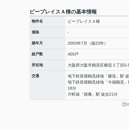
ビープレイスＡ棟の基本情報
物件名
ビープレイスＡ棟
価格
-
築年月
2003年7月（築23年）
総戸数
459戸
所在地
大阪府
大阪市鶴見区
横堤
２丁目5-
交通
地下鉄長堀鶴見緑地
「
横堤
」駅 
地下鉄長堀鶴見緑地
「
今福鶴見
」
18分
片町線
「
徳庵
」駅 徒歩21分