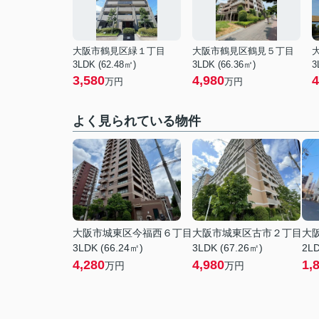
大阪市鶴見区緑１丁目
大阪市鶴見区鶴見５丁目
3LDK (62.48㎡)
3LDK (66.36㎡)
3
3,580
4,980
4
万円
万円
よく見られている物件
大阪市城東区今福西６丁目
大阪市城東区古市２丁目
大
3LDK (66.24㎡)
3LDK (67.26㎡)
2LD
4,280
4,980
1,
万円
万円