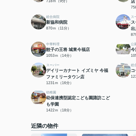
718ｍ（9分）
店
7
総合病院
ス
新協和病院
ス
870ｍ（11分）
出
8
中華料理
公
餃子の王将 城東今福店
今
1053ｍ（14分）
1
スーパー
総
デイリーカナート イズミヤ 今福
コ
ファミリータウン店
1
1231ｍ（16分）
幼稚園
幼保連携型認定こども園諏訪こど
も学園
1422ｍ（18分）
近隣の物件