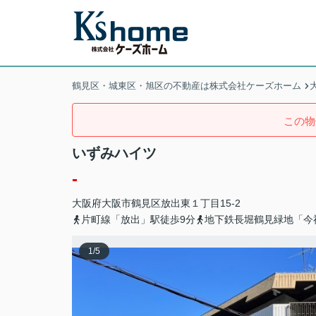
鶴見区・城東区・旭区の不動産は株式会社ケーズホーム
この物
いずみハイツ
-
大阪府
大阪市鶴見区
放出東
１丁目15-2
片町線「放出」駅徒歩9分
地下鉄長堀鶴見緑地「今
1
/
5