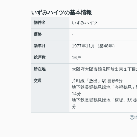
いずみハイツの基本情報
物件名
いずみハイツ
価格
-
築年月
1977年11月（築48年）
総戸数
16戸
所在地
大阪府
大阪市鶴見区
放出東
１丁目1
交通
片町線
「
放出
」駅 徒歩9分
地下鉄長堀鶴見緑地
「
今福鶴見
」
14分
地下鉄長堀鶴見緑地
「
横堤
」駅 徒
分