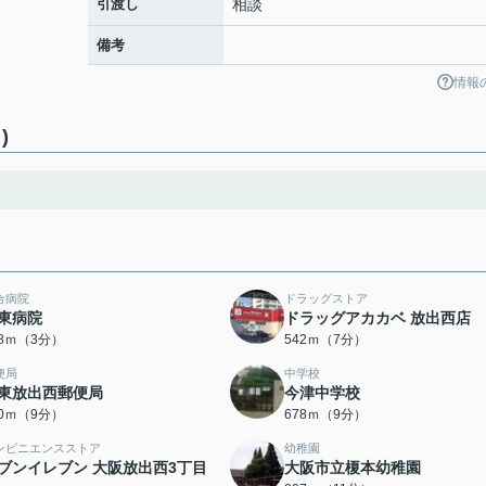
引渡し
相談
備考
情報
)
合病院
ドラッグストア
東病院
ドラッグアカカベ 放出西店
18ｍ（3分）
542ｍ（7分）
便局
中学校
東放出西郵便局
今津中学校
60ｍ（9分）
678ｍ（9分）
ンビニエンスストア
幼稚園
ブンイレブン 大阪放出西3丁目
大阪市立榎本幼稚園