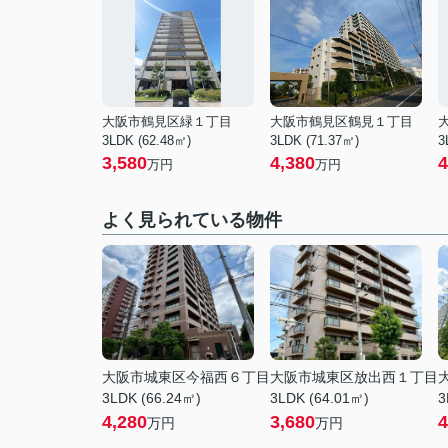
大阪市鶴見区緑１丁目
大阪市鶴見区鶴見１丁目
3LDK (62.48㎡)
3LDK (71.37㎡)
3
3,580
4,380
4
万円
万円
よく見られている物件
大阪市城東区今福西６丁目
大阪市城東区放出西１丁目
3LDK (66.24㎡)
3LDK (64.01㎡)
3
4,280
3,680
4
万円
万円