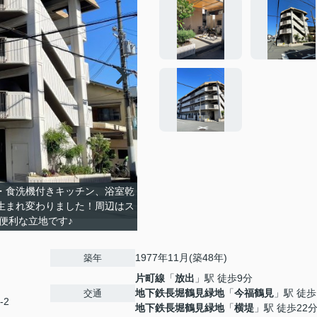
・食洗機付きキッチン、浴室乾
生まれ変わりました！周辺はス
便利な立地です♪
1977年11月(築48年)
築年
片町線
「
放出
」駅 徒歩9分
地下鉄長堀鶴見緑地
「
今福鶴見
」駅 徒歩
交通
-2
地下鉄長堀鶴見緑地
「
横堤
」駅 徒歩22