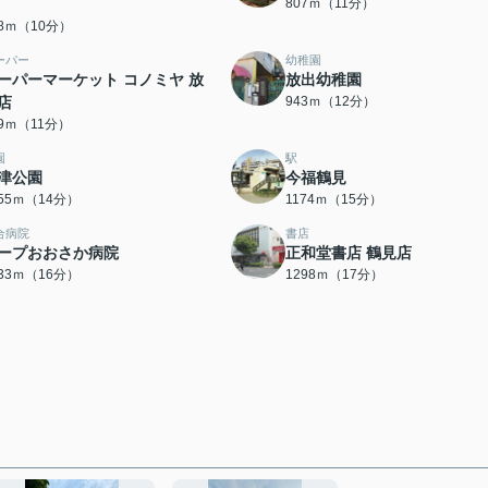
807ｍ（11分）
58ｍ（10分）
ーパー
幼稚園
ーパーマーケット コノミヤ 放
放出幼稚園
店
943ｍ（12分）
79ｍ（11分）
園
駅
津公園
今福鶴見
055ｍ（14分）
1174ｍ（15分）
合病院
書店
ープおおさか病院
正和堂書店 鶴見店
233ｍ（16分）
1298ｍ（17分）