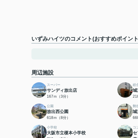
いずみハイツのコメント(おすすめポイント
周辺施設
スーパー
総
サンディ放出店
城
167ｍ（3分）
2
公園
郵
放出西公園
城
618ｍ（8分）
6
小学校
コ
大阪市立榎本小学校
セ