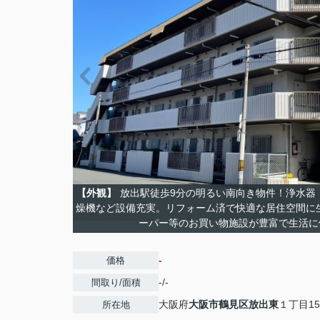
【外観】
放出駅徒歩9分の明るい南向き物件！浄水器
燥機など設備充実。リフォーム済で快適な居住空間に
ーパー等のお買い物施設が豊富で生活に
-
価格
-/-
間取り/面積
大阪府
大阪市鶴見区
放出東
１丁目15
所在地