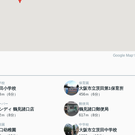
Google Ma
学校
保育園
田小学校
大阪市立茨田第1保育所
48ｍ（6分）
456ｍ（6分）
ーパー
郵便局
ンディ 鶴見諸口店
鶴見諸口郵便局
62ｍ（8分）
617ｍ（8分）
稚園
中学校
口幼稚園
大阪市立茨田中学校