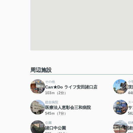
周辺施設
その他
小
Can★Do ライフ安田諸口店
茨
103ｍ（2分）
4
総合病院
ス
医療法人恵彰会三和病院
サ
545ｍ（7分）
5
公園
幼
諸口中公園
諸