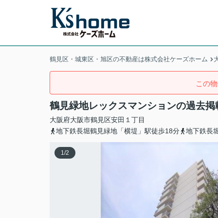
鶴見区・城東区・旭区の不動産は株式会社ケーズホーム
この物
鶴見緑地レックスマンションの過去掲
大阪府
大阪市鶴見区
安田
１丁目
地下鉄長堀鶴見緑地「横堤」駅徒歩18分
地下鉄長
1
/
2