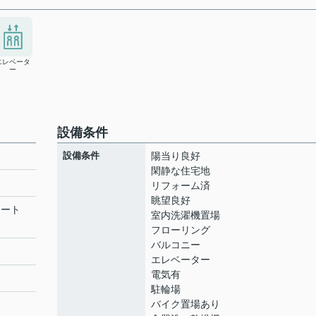
エレベータ
ー
設備条件
設備条件
陽当り良好
閑静な住宅地
リフォーム済
眺望良好
リート
室内洗濯機置場
フローリング
バルコニー
エレベーター
電気有
駐輪場
バイク置場あり