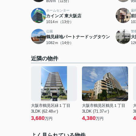
809ｍ（11分）
9
ホームセンター
歯
カインズ 東大阪店
前
1014ｍ（13分）
1
公園
警
鶴見緑地パートナードッグタウン
大
1082ｍ（14分）
1
近隣の物件
大阪市鶴見区緑１丁目
大阪市鶴見区鶴見１丁目
3LDK (62.48㎡)
3LDK (71.37㎡)
3
3,680
4,380
4
万円
万円
よく見られている物件