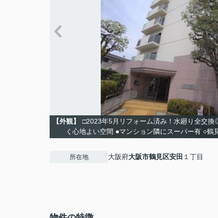
【外観】
□2023年5月リフォーム済み！水廻り全交換
く心地よい空間 ●マンション隣にスーパー有 ○鶴
大阪府
大阪市鶴見区
安田
１丁目
所在地
物件の特徴