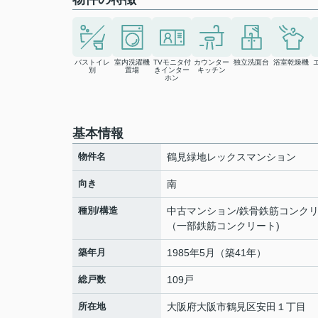
バストイレ
室内洗濯機
TVモニタ付
カウンター
独立洗面台
浴室乾燥機
別
置場
きインター
キッチン
ホン
基本情報
物件名
鶴見緑地レックスマンション
向き
南
種別/構造
中古マンション/鉄骨鉄筋コンク
（一部鉄筋コンクリート)
築年月
1985年5月（築41年）
総戸数
109戸
所在地
大阪府
大阪市鶴見区
安田
１丁目