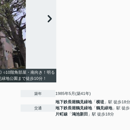
◎ ○10階角部屋・南向き！明る
見緑地公園まで徒歩10分！
1985年5月(築41年)
築年
地下鉄長堀鶴見緑地
「
横堤
」駅 徒歩18
地下鉄長堀鶴見緑地
「
鶴見緑地
」駅 徒歩
交通
片町線
「
鴻池新田
」駅 徒歩18分