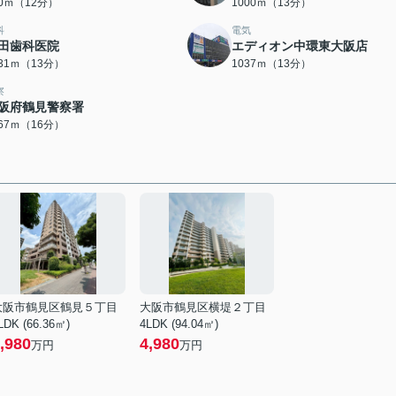
50ｍ（12分）
1000ｍ（13分）
科
電気
田歯科医院
エディオン中環東大阪店
031ｍ（13分）
1037ｍ（13分）
察
阪府鶴見警察署
267ｍ（16分）
大阪市鶴見区鶴見５丁目
大阪市鶴見区横堤２丁目
LDK (66.36㎡)
4LDK (94.04㎡)
,980
4,980
万円
万円