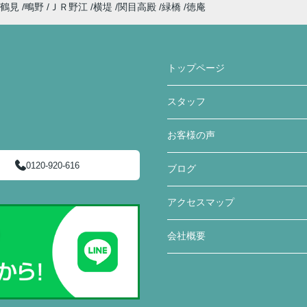
鶴見
鴫野
ＪＲ野江
横堤
関目高殿
緑橋
徳庵
トップページ
スタッフ
お客様の声
0120-920-616
ブログ
アクセスマップ
会社概要