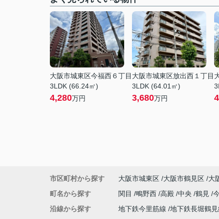
大阪市城東区今福西６丁目
大阪市城東区放出西１丁目
3LDK (66.24㎡)
3LDK (64.01㎡)
3
4,280
3,680
4
万円
万円
市区町村から探す
大阪市城東区
大阪市鶴見区
大
町名から探す
関目
鴫野西
高殿
中央
鶴見
沿線から探す
地下鉄今里筋線
地下鉄長堀鶴