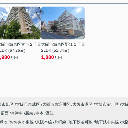
大阪市城東区古市２丁目
大阪市城東区野江１丁目
LDK (67.26㎡)
2LDK (51.84㎡)
,980
1,880
万円
万円
阪市旭区
大阪市東成区
大阪市東淀川区
大阪市港区
大阪市淀川区
大
今福西
今津中
新森
中本
野江
見緑地
おおさか東線
京阪本線
片町線
地下鉄谷町線
地下鉄中央線
大