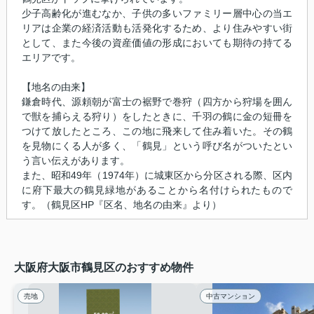
少子高齢化が進むなか、子供の多いファミリー層中心の当エ
リアは企業の経済活動も活発化するため、より住みやすい街
として、また今後の資産価値の形成においても期待の持てる
エリアです。
【地名の由来】
鎌倉時代、源頼朝が富士の裾野で巻狩（四方から狩場を囲ん
で獣を捕らえる狩り）をしたときに、千羽の鶴に金の短冊を
つけて放したところ、この地に飛来して住み着いた。その鶴
を見物にくる人が多く、「鶴見」という呼び名がついたとい
う言い伝えがあります。
また、昭和49年（1974年）に城東区から分区される際、区内
に府下最大の鶴見緑地があることから名付けられたもので
す。（鶴見区HP『区名、地名の由来』より）
大阪府大阪市鶴見区のおすすめ物件
売地
中古マンション