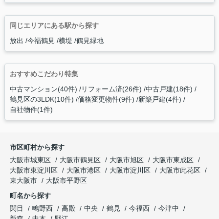
同じエリアにある駅から探す
放出
今福鶴見
横堤
鶴見緑地
おすすめこだわり特集
中古マンション(40件)
リフォーム済(26件)
中古戸建(18件)
鶴見区の3LDK(10件)
価格変更物件(9件)
新築戸建(4件)
自社物件(1件)
市区町村から探す
大阪市城東区
大阪市鶴見区
大阪市旭区
大阪市東成区
大阪市東淀川区
大阪市港区
大阪市淀川区
大阪市此花区
東大阪市
大阪市平野区
町名から探す
関目
鴫野西
高殿
中央
鶴見
今福西
今津中
新森
中本
野江