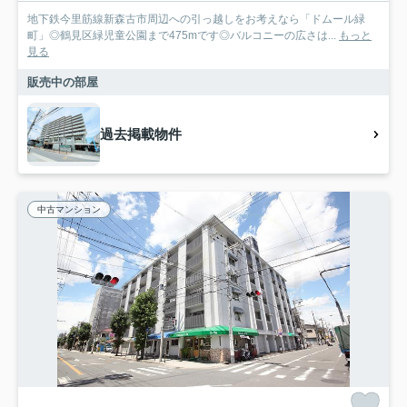
地下鉄今里筋線新森古市周辺への引っ越しをお考えなら「ドムール緑
町」◎鶴見区緑児童公園まで475mです◎バルコニーの広さは...
もっと
見る
販売中の部屋
過去掲載物件
中古マンション