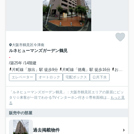
大阪市鶴見区今津南
ルネヒューマンズガーデン鶴見
-
/築25年 /14階建
片町線「放出」駅 徒歩9分
片町線「徳庵」駅 徒歩16分
おおさか東線「放出」駅 徒歩12分
エレベーター
オートロック
宅配ボックス
公共下水
「ルネヒューマンズガーデン鶴見」：大阪市鶴見区エリアの新居にピッ
タリ☆来客が一目でわかるTVインターホン付き☆専有面積は...
もっと見
る
販売中の部屋
過去掲載物件