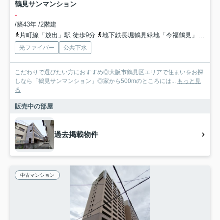
鶴見サンマンション
-
/築43年 /2階建
片町線「放出」駅 徒歩9分
地下鉄長堀鶴見緑地「今福鶴見」駅 徒歩18分
光ファイバー
公共下水
こだわりで選びたい方におすすめ◎大阪市鶴見区エリアで住まいをお探
しなら「鶴見サンマンション」◎家から500mのところには...
もっと見
る
販売中の部屋
過去掲載物件
中古マンション