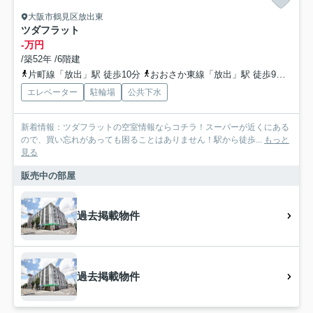
大阪市鶴見区放出東
ツダフラット
-万円
/築52年 /6階建
片町線「放出」駅 徒歩10分
おおさか東線「放出」駅 徒歩9分
地下
エレベーター
駐輪場
公共下水
新着情報：ツダフラットの空室情報ならコチラ！スーパーが近くにある
ので、買い忘れがあっても困ることはありません！駅から徒歩...
もっと
見る
販売中の部屋
過去掲載物件
過去掲載物件