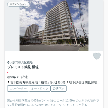
中古マンション
大阪市鶴見区横堤
プレミスト鶴見 横堤
-
/築8年 /15階建
地下鉄長堀鶴見緑地「横堤」駅 徒歩3分
地下鉄長堀鶴見緑地「鶴見緑地」駅 徒歩15分
エレベーター
オートロック
公共下水
家から和田病院まで458mです♪バルコニーが11.59㎡の大きさの物件で
す♪雰囲気溢れる3LDKの物件はこちらです♪こだ...
もっと見る