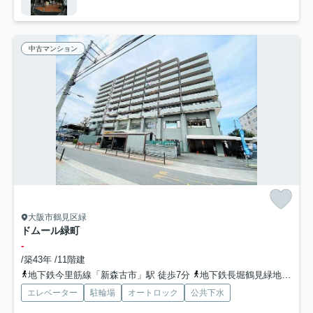
中古マンション
大阪市鶴見区緑
ドムール緑町
-
/築43年 /11階建
地下鉄今里筋線「新森古市」駅 徒歩7分
地下鉄長堀鶴見緑地「今福鶴見」駅 徒歩15分
エレベーター
駐輪場
オートロック
公共下水