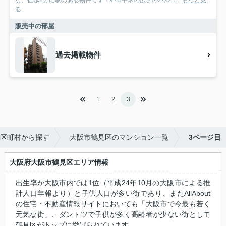
な、徒歩2分に駅のある物件です！9.48平米の広さのバルコ...
もっと見
る
販売中の部屋
過去掲載物件
1
2
3
市区町村から探す
大阪市鶴見区のマンション一覧
3ページ目
大阪府大阪市鶴見区エリア情報
出生率が大阪市内では1位（平成24年10月の大阪市による推
計人口年報より）と子供人口が多い街であり、またAllAbout
の住宅・不動産情報サイトにおいても「大阪市で今最も若く
元気な街」、ダントツで子供が多く高齢者が少ない街として
鶴見区がトップに挙げられています。