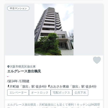
中古マンション
大阪市鶴見区放出東
エルグレース放出鶴見
-
/築14年 /13階建
片町線「放出」駅 徒歩4分
おおさか東線「放出」駅 徒歩4分
エレベーター
オートロック
宅配ボックス
公共下水
エルグレース放出鶴見：片町線放出にも近くて便利！キッチンはIH調理