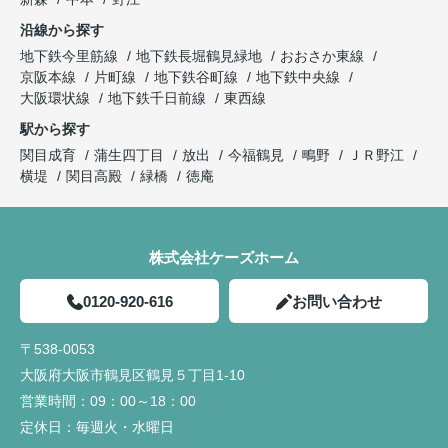
沿線から探す
地下鉄今里筋線
地下鉄長堀鶴見緑地
おおさか東線
京阪本線
片町線
地下鉄谷町線
地下鉄中央線
大阪環状線
地下鉄千日前線
東西線
駅から探す
関目成育
蒲生四丁目
放出
今福鶴見
鴫野
ＪＲ野江
横堤
関目高殿
緑橋
徳庵
株式会社ケーズホーム
0120-920-616
お問い合わせ
〒538-0053
大阪府大阪市鶴見区鶴見５丁目1-10
営業時間：
09：00～18：00
定休日：
毎週火・水曜日