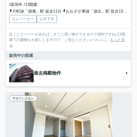
/築36年 /13階建
片町線「徳庵」駅 徒歩11分
おおさか東線「放出」駅 徒歩13分
地
エレベーター
公共下水
近くにスーパーがあれば、すぐに買い物ができるので便利ですね♪13階
建ての建物もお探ししますので、ご安心ください♪バルコニ...
もっと見
る
販売中の部屋
過去掲載物件
中古マンション