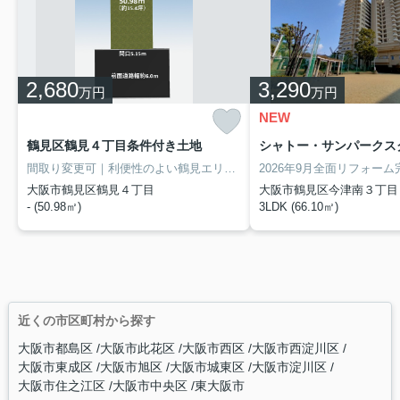
2,680
3,290
万円
万円
NEW
鶴見区鶴見４丁目条件付き土地
シャトー・サンパークスク
間取り変更可｜利便性のよい鶴見エリア。「乾太くん」等充実の標準仕様が魅力！
大阪市鶴見区鶴見４丁目
大阪市鶴見区今津南３丁目
- (50.98㎡)
3LDK (66.10㎡)
近くの市区町村から探す
大阪市都島区
大阪市此花区
大阪市西区
大阪市西淀川区
大阪市東成区
大阪市旭区
大阪市城東区
大阪市淀川区
大阪市住之江区
大阪市中央区
東大阪市