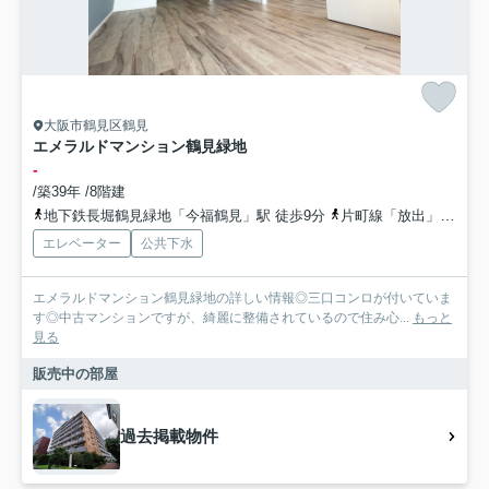
大阪市鶴見区鶴見
エメラルドマンション鶴見緑地
-
/築39年 /8階建
地下鉄長堀鶴見緑地「今福鶴見」駅 徒歩9分
片町線「放出」駅 徒歩17分
エレベーター
公共下水
エメラルドマンション鶴見緑地の詳しい情報◎三口コンロが付いていま
す◎中古マンションですが、綺麗に整備されているので住み心...
もっと
見る
販売中の部屋
過去掲載物件