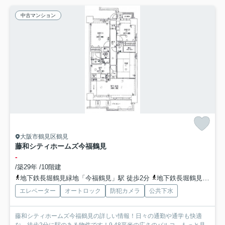
中古マンション
大阪市鶴見区鶴見
藤和シティホームズ今福鶴見
-
/築29年 /10階建
地下鉄長堀鶴見緑地「今福鶴見」駅 徒歩2分
地下鉄長堀鶴見緑地「横堤」駅 徒歩15分
エレベーター
オートロック
防犯カメラ
公共下水
藤和シティホームズ今福鶴見の詳しい情報！日々の通勤や通学も快適