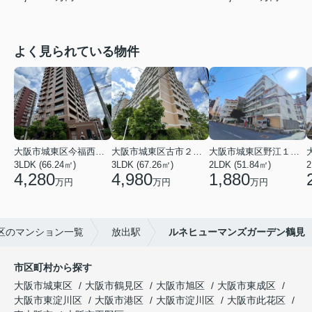
よく見られている物件
大阪市城東区今福西６丁目
大阪市城東区古市２丁目
大阪市城東区野江１丁目
3LDK (66.24㎡)
3LDK (67.26㎡)
2LDK (51.84㎡)
4,280
4,980
1,880
万円
万円
万円
区のマンション一覧
放出駅
ルネヒューマンズガーデン鶴見
市区町村から探す
大阪市城東区
大阪市鶴見区
大阪市旭区
大阪市東成区
大阪市東淀川区
大阪市港区
大阪市淀川区
大阪市此花区