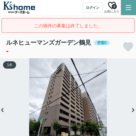
0
ログイン
お気に入り
この物件の募集は終了しました。
ルネヒューマンズガーデン鶴見
空室0
-
1
/
6