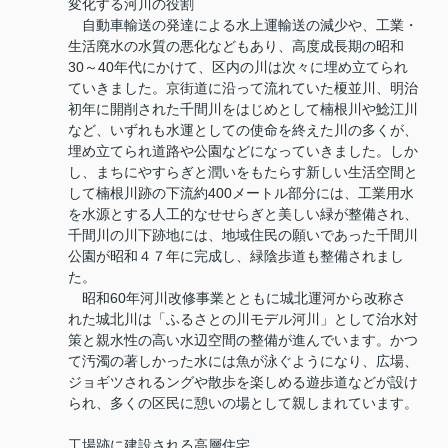
変化する河川の役割
自動車輸送の発達による水上運輸送の減少や、工業・
生活廃水の水質の悪化などもあり、高度成長期の昭和
30～40年代にかけて、区内の川は次々に埋め立てられ
ていきました。京街道に沿って流れていた榎並川、明治
初年に開削された千間川をはじめとして楠根川や鯰江川
など、いずれも水運としての使命を終えた川の多くが、
埋め立てられ道路や公園などになっていきました。しか
し、まちにやすらぎと潤いをもたらす新しい生活空間と
して楠根川跡の下流約400メートル部分には、工業用水
を水源とする人工的なせせらぎと美しい緑が整備され、
千間川の川下跡地には、地域住民の願いであった千間川
公園が昭和４７年に完成し、緑陰歩道も整備されまし
た。
昭和60年河川改修事業とともに城北運河から改称さ
れた城北川は「ふるさとの川モデル河川」として治水対
策と親水性の高い水辺空間の整備が進んでいます。かつ
て汚濁の著しかった水には魚が泳ぐようになり、広場、
ジョギツされるングや散歩を楽しめる遊歩道などが設け
られ、多くの区民に憩いの場として親しまれています。
工場跡に建設される高層住宅