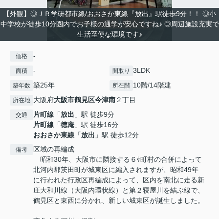
【外観】◎ＪＲ学研都市線/おおさか東線『放出』駅徒歩9分！！ ◎小
中学校が徒歩10分圏内でお子様の通学が安心ですね♪ ◎周辺施設充実で
生活至便な環境です♪
-
価格
-
3LDK
面積
間取り
築25年
10階/14階建
築年数
所在階
大阪府
大阪市鶴見区
今津南
２丁目
所在地
片町線
「
放出
」駅 徒歩9分
交通
片町線
「
徳庵
」駅 徒歩16分
おおさか東線
「
放出
」駅 徒歩12分
区域の再編成
備考
昭和30年、大阪市に隣接する６ｹ町村の合併によって
北河内郡茨田町が城東区に編入されますが、昭和49年
に行われた行政区再編成によって、区内を南北に走る新
庄大和川線（大阪内環状線）と第２寝屋川を結ぶ線で、
鶴見区と東西に分かれ、新しい城東区が誕生しました。