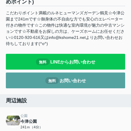
めポイント)
こだわりポイント満載のルネヒューマンズガーデン鶴見☆今津公
園まで241mです☆御身体の不自由な方でも安心のエレベーター
付きの物件です☆この物件は快適な室内環境が魅力の中古マンシ
ョンです☆不動産をお探しの方は、ケーズホームにお任せくださ
い☆0120-920-616又はinfo@kshome21.netよりお問い合わせお
待ちしております(^o^)
LINEからお問い合わせ
無料
お問い合わせ
無料
周辺施設
公園
今津公園
241ｍ（4分）