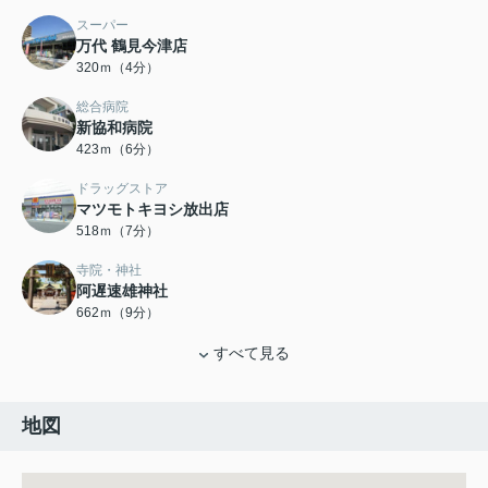
スーパー
万代 鶴見今津店
320ｍ（4分）
総合病院
新協和病院
423ｍ（6分）
ドラッグストア
マツモトキヨシ放出店
518ｍ（7分）
寺院・神社
阿遅速雄神社
662ｍ（9分）
すべて見る
地図