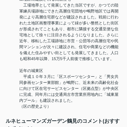
工場地帯として発展してきた当区ですが、かつての陸
軍練兵場跡地にできた高層住宅団地や鴫野地区では再開
発により高層住宅群などが建設されました。戦前に行わ
れた土地区画整理事業によって緑が多い整然とした街区
が形成されてこともあり、都市に隣接する交通至便な住
宅地として徐々に注目されるようになりました。さらに
近年、移転した工場跡地に市営・公団等の高層住宅や民
間マンションが次々に建設され、住宅や商業などの機能
を備えた住みやすい街としても発展してきました。人口
も昭和45年以降、15万5千人前後で推移しています。
近年の城東区
平成１０年３月に「区スポーツセンター」と「男女共
同参画センター東部館」が鴫野に、近未来の高齢化社会
に向けて区在宅サービスセンター（区拠点型）が中央区
に完成、同年月には交通局古市営業所用地内に「城東屋
内プール」も建設されました。
（区の歴史より）
ルネヒューマンズガーデン鶴見のコメント(おすす