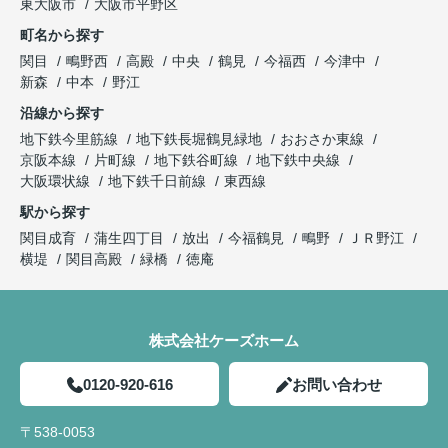
東大阪市
大阪市平野区
町名から探す
関目
鴫野西
高殿
中央
鶴見
今福西
今津中
新森
中本
野江
沿線から探す
地下鉄今里筋線
地下鉄長堀鶴見緑地
おおさか東線
京阪本線
片町線
地下鉄谷町線
地下鉄中央線
大阪環状線
地下鉄千日前線
東西線
駅から探す
関目成育
蒲生四丁目
放出
今福鶴見
鴫野
ＪＲ野江
横堤
関目高殿
緑橋
徳庵
株式会社ケーズホーム
0120-920-616
お問い合わせ
〒538-0053