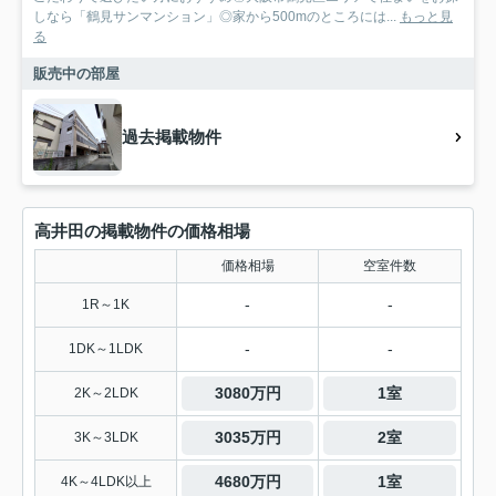
しなら「鶴見サンマンション」◎家から500mのところには...
もっと見
る
販売中の部屋
過去掲載物件
高井田の掲載物件の価格相場
価格相場
空室件数
-
-
1R～1K
-
-
1DK～1LDK
3080万円
1室
2K～2LDK
3035万円
2室
3K～3LDK
4680万円
1室
4K～4LDK以上