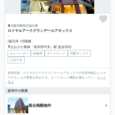
大阪市鶴見区放出東
ロイヤルアークグランデールアネックス
-
/築21年 /15階建
おおさか東線「高井田中央」駅 徒歩20分
エレベーター
駐輪場
オートロック
宅配ボックス
公共下水
新着情報：ロイヤルアークグランデールアネックスの空室情報ならコチ
ラ◎もしもの事態を抑止する、オートロック機能が備わってい...
もっと
見る
販売中の部屋
過去掲載物件