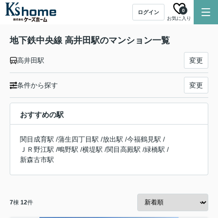
0
ログイン
お気に入り
地下鉄中央線 高井田駅のマンション一覧
高井田駅
変更
条件から探す
変更
おすすめの駅
関目成育駅
/
蒲生四丁目駅
/
放出駅
/
今福鶴見駅
/
ＪＲ野江駅
/
鴫野駅
/
横堤駅
/
関目高殿駅
/
緑橋駅
/
新森古市駅
7
棟
12
件