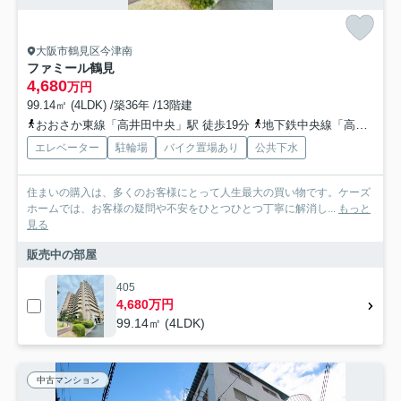
大阪市鶴見区今津南
ファミール鶴見
4,680
万円
99.14㎡ (4LDK) /築36年 /13階建
おおさか東線「高井田中央」駅 徒歩19分
地下鉄中央線「高井田」駅 徒歩20分
エレベーター
駐輪場
バイク置場あり
公共下水
住まいの購入は、多くのお客様にとって人生最大の買い物です。ケーズ
ホームでは、お客様の疑問や不安をひとつひとつ丁寧に解消し...
もっと
見る
販売中の部屋
405
4,680万円
99.14㎡ (4LDK)
中古マンション