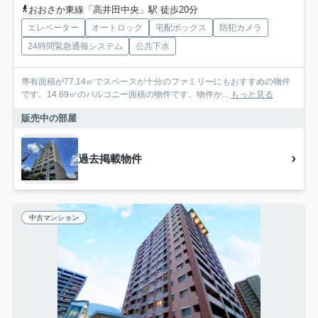
おおさか東線「高井田中央」駅 徒歩20分
エレベーター
オートロック
宅配ボックス
防犯カメラ
24時間緊急通報システム
公共下水
専有面積が77.14㎡でスペースが十分のファミリーにもおすすめの物件
です。14.69㎡のバルコニー面積の物件です。物件か...
もっと見る
販売中の部屋
過去掲載物件
中古マンション