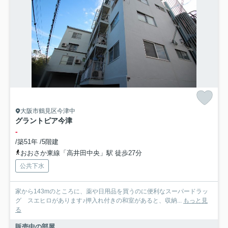
大阪市鶴見区今津中
グラントピア今津
-
/築51年 /5階建
おおさか東線「高井田中央」駅 徒歩27分
公共下水
家から143mのところに、薬や日用品を買うのに便利なスーパードラッ
グ スエヒロがあります♪押入れ付きの和室があると、収納...
もっと見
る
販売中の部屋