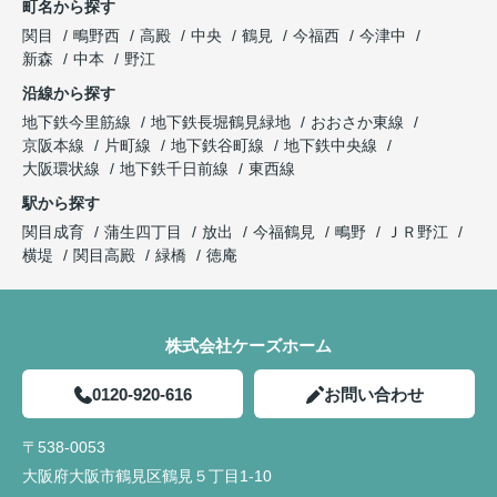
町名から探す
関目
鴫野西
高殿
中央
鶴見
今福西
今津中
新森
中本
野江
沿線から探す
地下鉄今里筋線
地下鉄長堀鶴見緑地
おおさか東線
京阪本線
片町線
地下鉄谷町線
地下鉄中央線
大阪環状線
地下鉄千日前線
東西線
駅から探す
関目成育
蒲生四丁目
放出
今福鶴見
鴫野
ＪＲ野江
横堤
関目高殿
緑橋
徳庵
株式会社ケーズホーム
0120-920-616
お問い合わせ
〒538-0053
大阪府大阪市鶴見区鶴見５丁目1-10