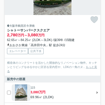
大阪市鶴見区今津南
シャトーサンパークスクエア
2,780
3,080
万円～
万円
62.65㎡～84.25㎡ (2LDK～3LDK) /築39年 /15階建
おおさか東線「高井田中央」駅 徒歩24分
エレベーター
公共下水
構造体のコンクリートを活かした開放的なリノベーション物件。キッチ
ンとリビングをゆるやかに区切る室内窓や、LDKの一角のヌ...
もっと見
る
販売中の部屋
115
3,080万円
69.96㎡ (2LDK)