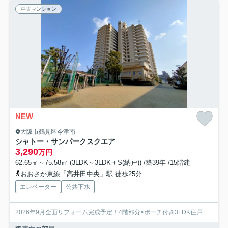
中古マンション
NEW
大阪市鶴見区今津南
シャトー・サンパークスクエア
3,290
万円
62.65㎡～75.58㎡ (3LDK～3LDK＋S(納戸)) /築39年 /15階建
おおさか東線「高井田中央」駅 徒歩25分
エレベーター
公共下水
2026年9月全面リフォーム完成予定！4階部分×ポーチ付き3LDK住戸