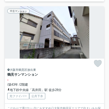
中古マンション
大阪市鶴見区放出東
鶴見サンマンション
-
/築43年 /2階建
地下鉄中央線「高井田」駅 徒歩28分
光ファイバー
公共下水
こだわりで選びたい方におすすめ◎大阪市鶴見区エリアで住まいをお探