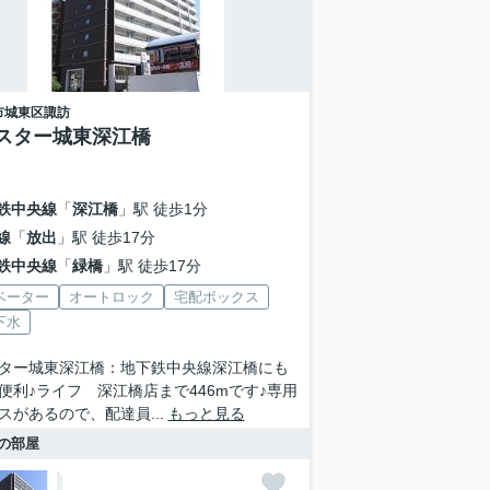
市城東区
諏訪
スター城東深江橋
鉄中央線
「
深江橋
」駅 徒歩1分
線
「
放出
」駅 徒歩17分
鉄中央線
「
緑橋
」駅 徒歩17分
ベーター
オートロック
宅配ボックス
下水
ター城東深江橋：地下鉄中央線深江橋にも
便利♪ライフ 深江橋店まで446mです♪専用
スがあるので、配達員...
もっと見る
の部屋