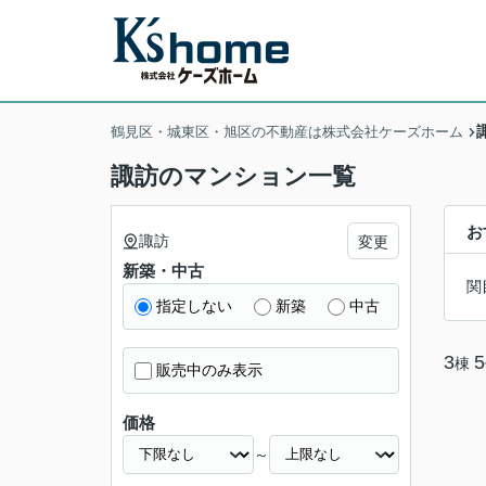
鶴見区・城東区・旭区の不動産は株式会社ケーズホーム
諏訪のマンション一覧
お
諏訪
変更
新築・中古
関
指定しない
新築
中古
3
5
棟
販売中のみ表示
価格
～