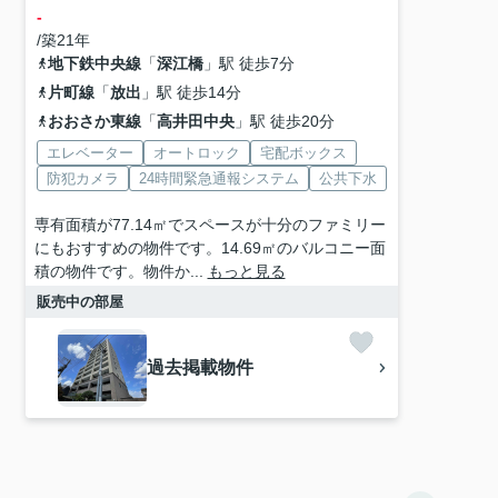
-
/築21年
地下鉄中央線
「
深江橋
」駅 徒歩7分
片町線
「
放出
」駅 徒歩14分
おおさか東線
「
高井田中央
」駅 徒歩20分
エレベーター
オートロック
宅配ボックス
防犯カメラ
24時間緊急通報システム
公共下水
専有面積が77.14㎡でスペースが十分のファミリー
にもおすすめの物件です。14.69㎡のバルコニー面
積の物件です。物件か...
もっと見る
販売中の部屋
過去掲載物件