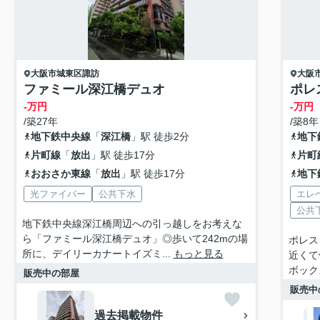
大阪市城東区
諏訪
大阪
ファミール深江橋デュオ
ポレ
-万円
-万円
/築27年
/築8年
地下鉄中央線
「
深江橋
」駅 徒歩2分
地下
片町線
「
放出
」駅 徒歩17分
片町
おおさか東線
「
放出
」駅 徒歩17分
地下
光ファイバー
公共下水
エレ
公共
地下鉄中央線深江橋周辺への引っ越しをお考えな
ら「ファミール深江橋デュオ」◎歩いて242mの場
ポレス
所に、デイリーカナートイズミ...
もっと見る
近くて
ボック
販売中の部屋
販売中
過去掲載物件