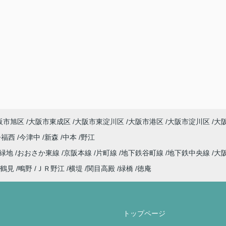
阪市旭区
大阪市東成区
大阪市東淀川区
大阪市港区
大阪市淀川区
大
今福西
今津中
新森
中本
野江
見緑地
おおさか東線
京阪本線
片町線
地下鉄谷町線
地下鉄中央線
大
鶴見
鴫野
ＪＲ野江
横堤
関目高殿
緑橋
徳庵
トップページ