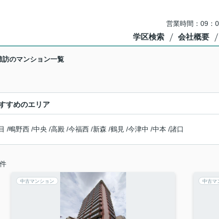
営業時間：09：
学区検索
会社概要
諏訪のマンション一覧
すすめのエリア
目
/
鴫野西
/
中央
/
高殿
/
今福西
/
新森
/
鶴見
/
今津中
/
中本
/
諸口
件
中古マンション
中古マ