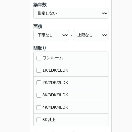
築年数
面積
～
間取り
ワンルーム
1K/1DK/1LDK
2K/2DK/2LDK
3K/3DK/3LDK
4K/4DK/4LDK
5K以上