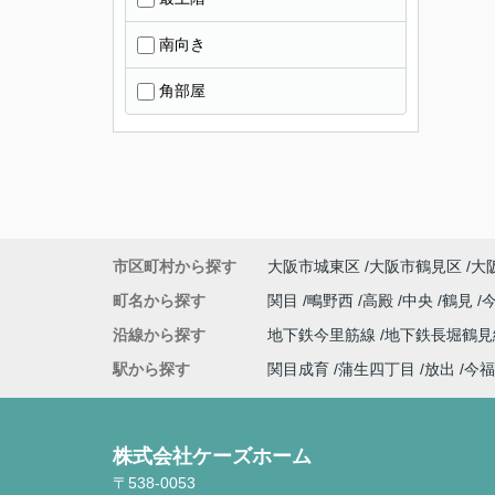
南向き
角部屋
市区町村から探す
大阪市城東区
大阪市鶴見区
大
町名から探す
関目
鴫野西
高殿
中央
鶴見
沿線から探す
地下鉄今里筋線
地下鉄長堀鶴
駅から探す
関目成育
蒲生四丁目
放出
今福
株式会社ケーズホーム
〒538-0053