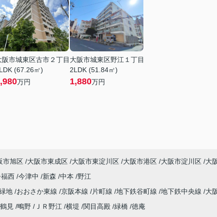
大阪市城東区古市２丁目
大阪市城東区野江１丁目
LDK (67.26㎡)
2LDK (51.84㎡)
,980
1,880
万円
万円
阪市旭区
大阪市東成区
大阪市東淀川区
大阪市港区
大阪市淀川区
大
今福西
今津中
新森
中本
野江
見緑地
おおさか東線
京阪本線
片町線
地下鉄谷町線
地下鉄中央線
大
鶴見
鴫野
ＪＲ野江
横堤
関目高殿
緑橋
徳庵