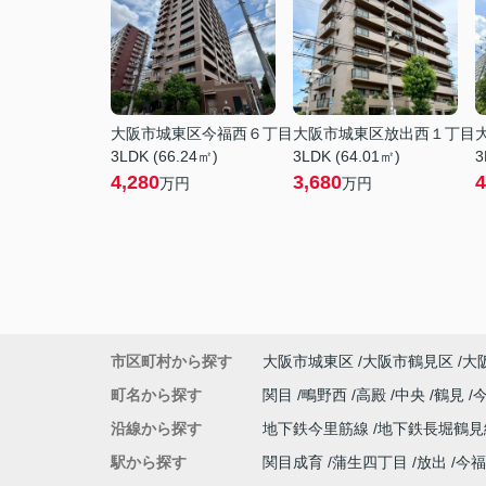
大阪市城東区今福西６丁目
大阪市城東区放出西１丁目
3LDK (66.24㎡)
3LDK (64.01㎡)
3
4,280
3,680
4
万円
万円
市区町村から探す
大阪市城東区
大阪市鶴見区
大
町名から探す
関目
鴫野西
高殿
中央
鶴見
沿線から探す
地下鉄今里筋線
地下鉄長堀鶴
駅から探す
関目成育
蒲生四丁目
放出
今福