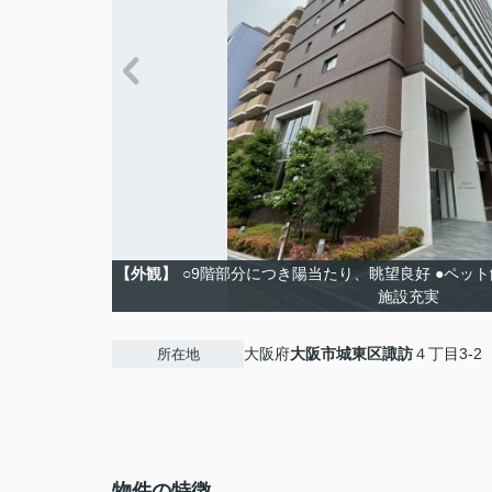
【外観】
○9階部分につき陽当たり、眺望良好 ●ペット
施設充実
大阪府
大阪市城東区
諏訪
４丁目3-2
所在地
物件の特徴