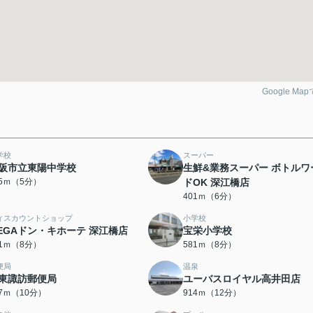
Google Ma
学校
スーパー
阪市立東陽中学校
生鮮&業務スーパー ボトルワ
25ｍ（5分）
ドOK 深江橋店
401ｍ（6分）
ィスカウントショップ
小学校
EGAドン・キホーテ 深江橋店
宝栄小学校
61ｍ（8分）
581ｍ（8分）
便局
温泉
東諏訪郵便局
ユーバスロイヤル高井田店
87ｍ（10分）
914ｍ（12分）