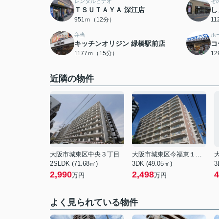
レンタルビデオ
そ
ＴＳＵＴＡＹＡ 深江店
し
951ｍ（12分）
1
弁当
ホ
キッチンオリジン 緑橋駅前店
コ
1177ｍ（15分）
1
近隣の物件
大阪市城東区中央３丁目
大阪市城東区今福東１丁目
2SLDK (71.68㎡)
3DK (49.05㎡)
3
2,990
2,498
4
万円
万円
よく見られている物件