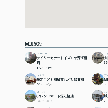
周辺施設
スーパー
中
デイリーカナートイズミヤ深江橋
大
店
3
172ｍ（3分）
保育園
デ
認定こども園城東ちどり保育園
M
405ｍ（6分）
5
スーパー
郵
フレンドマート深江橋店
城
639ｍ（8分）
7