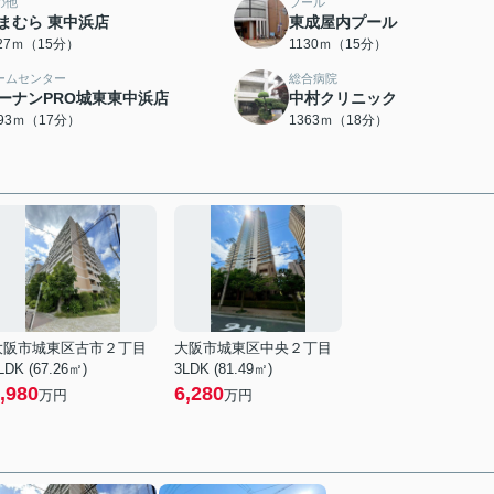
の他
プール
まむら 東中浜店
東成屋内プール
127ｍ（15分）
1130ｍ（15分）
ームセンター
総合病院
ーナンPRO城東東中浜店
中村クリニック
293ｍ（17分）
1363ｍ（18分）
大阪市城東区古市２丁目
大阪市城東区中央２丁目
LDK (67.26㎡)
3LDK (81.49㎡)
,980
6,280
万円
万円