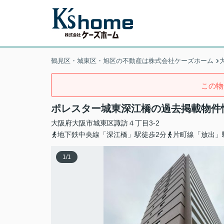
鶴見区・城東区・旭区の不動産は株式会社ケーズホーム
この物
ポレスター城東深江橋の過去掲載物件
大阪府
大阪市城東区
諏訪
４丁目3-2
地下鉄中央線「深江橋」駅徒歩2分
片町線「放出」
1
/
1