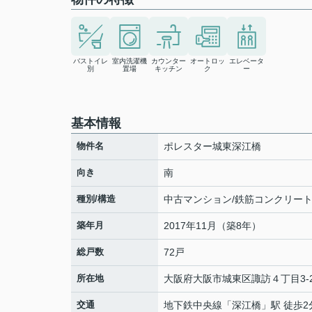
バストイレ
室内洗濯機
カウンター
オートロッ
エレベータ
別
置場
キッチン
ク
ー
基本情報
物件名
ポレスター城東深江橋
向き
南
種別/構造
中古マンション/鉄筋コンクリー
築年月
2017年11月（築8年）
総戸数
72戸
所在地
大阪府
大阪市城東区
諏訪
４丁目3-
交通
地下鉄中央線
「
深江橋
」駅 徒歩2