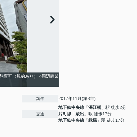
飼育可（規約あり） ○周辺商業
2017年11月(築8年)
築年
地下鉄中央線
「
深江橋
」駅 徒歩2分
片町線
「
放出
」駅 徒歩17分
交通
地下鉄中央線
「
緑橋
」駅 徒歩17分