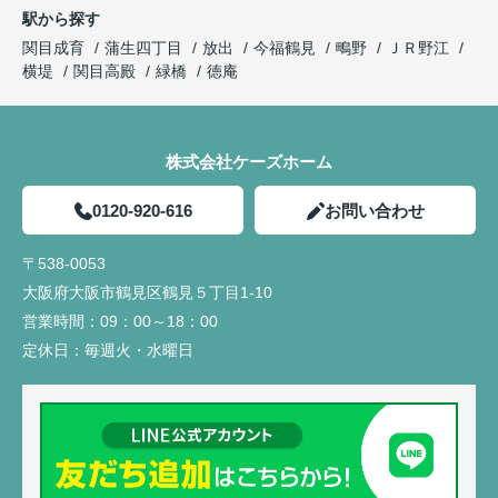
駅から探す
関目成育
蒲生四丁目
放出
今福鶴見
鴫野
ＪＲ野江
横堤
関目高殿
緑橋
徳庵
株式会社ケーズホーム
0120-920-616
お問い合わせ
〒538-0053
大阪府大阪市鶴見区鶴見５丁目1-10
営業時間：
09：00～18：00
定休日：
毎週火・水曜日