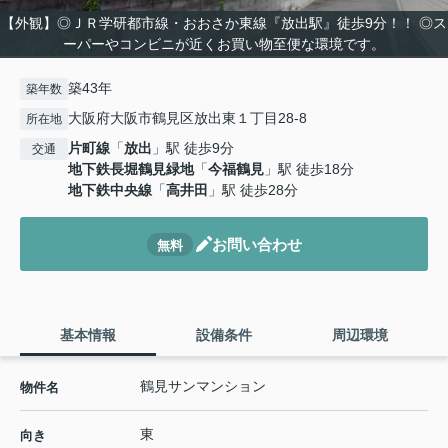
【外観】◎ＪＲ学研都市線・おおさか東線『放出駅』徒歩9分！！ ◎ス
ーパーやコンビニが近くお買い物至便な環境です。
築43年
築年数
大阪府大阪市鶴見区放出東１丁目28-8
所在地
片町線
「
放出
」駅 徒歩9分
交通
地下鉄長堀鶴見緑地
「
今福鶴見
」駅 徒歩18分
地下鉄中央線
「
高井田
」駅 徒歩28分
お問い合わせ
無料
基本情報
設備条件
周辺環境
鶴見サンマンション
物件名
東
向き