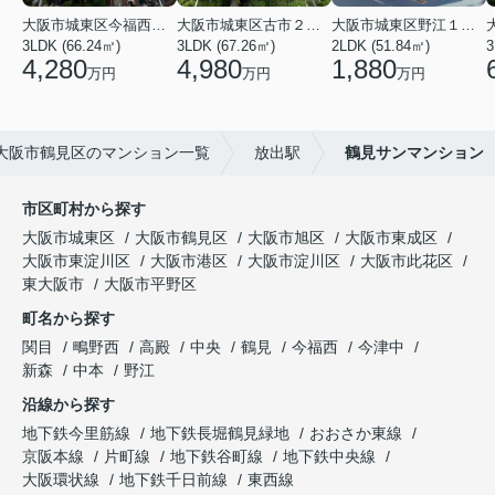
大阪市城東区今福西６丁目
大阪市城東区古市２丁目
大阪市城東区野江１丁目
3LDK (66.24㎡)
3LDK (67.26㎡)
2LDK (51.84㎡)
3
4,280
4,980
1,880
万円
万円
万円
大阪市鶴見区のマンション一覧
放出駅
鶴見サンマンション
市区町村から探す
大阪市城東区
大阪市鶴見区
大阪市旭区
大阪市東成区
大阪市東淀川区
大阪市港区
大阪市淀川区
大阪市此花区
東大阪市
大阪市平野区
町名から探す
関目
鴫野西
高殿
中央
鶴見
今福西
今津中
新森
中本
野江
沿線から探す
地下鉄今里筋線
地下鉄長堀鶴見緑地
おおさか東線
京阪本線
片町線
地下鉄谷町線
地下鉄中央線
大阪環状線
地下鉄千日前線
東西線