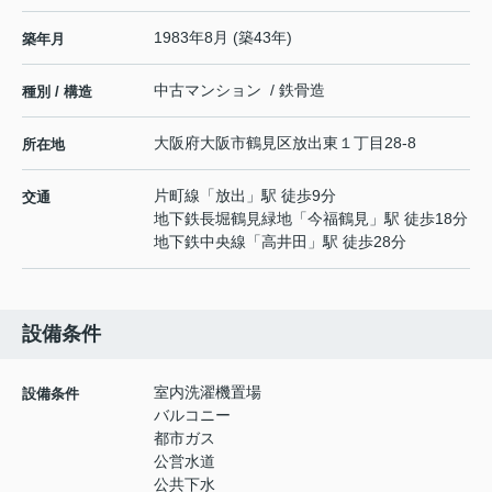
1983年8月 (築43年)
築年月
中古マンション / 鉄骨造
種別 / 構造
大阪府
大阪市鶴見区
放出東
１丁目28-8
所在地
片町線
「
放出
」駅 徒歩9分
交通
地下鉄長堀鶴見緑地
「
今福鶴見
」駅 徒歩18分
地下鉄中央線
「
高井田
」駅 徒歩28分
設備条件
室内洗濯機置場
設備条件
バルコニー
都市ガス
公営水道
公共下水