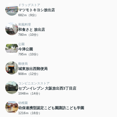
ドラッグストア
マツモトキヨシ放出店
682ｍ（9分）
和風料理
和食さと 放出店
780ｍ（10分）
公園
今津公園
795ｍ（10分）
郵便局
城東放出西郵便局
908ｍ（12分）
コンビニエンスストア
セブンイレブン 大阪放出西3丁目店
1048ｍ（14分）
幼稚園
幼保連携型認定こども園諏訪こども学園
1216ｍ（16分）