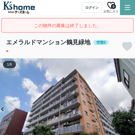
0
ログイン
お気に入り
この物件の募集は終了しました。
エメラルドマンション鶴見緑地
空室0
-
1
/
6