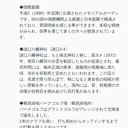
◆国際庭園
平成2（1990）年花博に出展されたメモリアルガーデン
です。55の国や国際機関よる庭園と日本庭園で構成さ
れており、異国情緒を感じる事ができます。多様な植物
がみられ、四季を通じて多くの方々が散策されていま
す。
◆諸口八幡神社〈諸口2-4〉
諸口八幡神社は、もと南北神社と称し、延久4（1072）
年、誉田八幡宮の分霊を勧請したものが起源とされ、建
武年間には、楠木正成の家来、源義明が徳庵城に居た
頃、当社を祈願所と定めたともいわれます。この辺り
は、見渡す限り田んぼで、秋になると黄金色の稲穂が美
しい景観を作っていました。境内には、昔、村相撲の力
自慢が自然石を積みあげた石灯篭があります。
◆鶴見緑地パークゴルフ場〈鶴見緑地内〉
パークゴルフはグランドゴルフがアレンジされて北海道
で誕生しました。
1本のクラブを使い、打ち初めからカップインするまで
の打数を競うスポーツです。