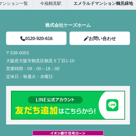
マンション一覧
今福鶴見駅
エメラルドマンション鶴見緑地
株式会社ケーズホーム
0120-920-616
お問い合わせ
〒538-0053
大阪府大阪市鶴見区鶴見５丁目1-10
営業時間：
09：00～18：00
定休日：
毎週火・水曜日