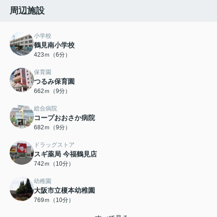
周辺施設
小学校
鶴見南小学校
423ｍ（6分）
保育園
つるみ保育園
662ｍ（9分）
総合病院
コープおおさか病院
682ｍ（9分）
ドラッグストア
スギ薬局 今福鶴見店
742ｍ（10分）
幼稚園
大阪市立榎本幼稚園
769ｍ（10分）