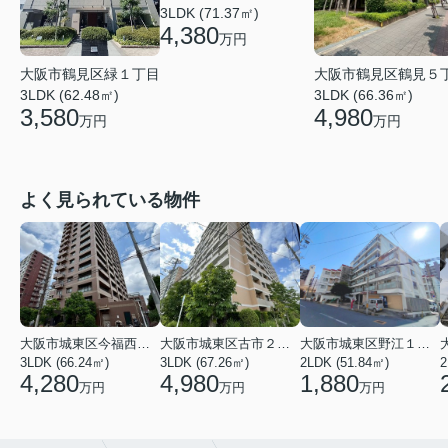
3LDK (71.37㎡)
4,380
万円
大阪市鶴見区鶴見５
大阪市鶴見区緑１丁目
3LDK (66.36㎡)
3LDK (62.48㎡)
4,980
3,580
万円
万円
よく見られている物件
大阪市城東区今福西６丁目
大阪市城東区古市２丁目
大阪市城東区野江１丁目
3LDK (66.24㎡)
3LDK (67.26㎡)
2LDK (51.84㎡)
4,280
4,980
1,880
万円
万円
万円