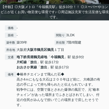
【外観】◎大阪メトロ『今福鶴見駅』徒歩10分！！ ◎スーパーやコン
ビニが近くお買い物至便な環境です♪ ◎周辺施設充実で生活至便な環境
です。
-
価格
-
3LDK
面積
間取り
築39年
7階/8階建
築年数
所在階
大阪府
大阪市鶴見区
鶴見
１丁目
所在地
地下鉄長堀鶴見緑地
「
今福鶴見
」駅 徒歩9分
交通
片町線
「
放出
」駅 徒歩17分
おおさか東線
「
放出
」駅 徒歩17分
◆椿本チエインまで飛んだ石◆
備考
高さ4ｍにもなる大石は２００年ほど前に、大峰講の有
志の手によって持ち帰られたと伝えられています。
戦争中には、空襲で落とされた爆弾の風圧で、元”椿本
チェイン”があった場所までふきとばされてしまい、付
近の住民がみんなで担いでこの場所まで戻したそうで
す。