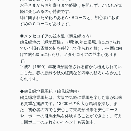
お子さまからお年寄りまで経験うを問わず、だれもが気
軽に楽しめるのが特徴です。
緑に囲まれた変化のあるA・Bコースと、初心者におす
すめのＣコースがあります。
◆メタセコイアの並木道〈鶴見緑地内〉
鶴見緑地の「緑地西橋」（明治6年に長堀川に架けられ
ていた旧心斎橋の桁を移設して作られた橋）から西に向
けて約480ｍにわたり、メタセコイアの並木がありま
す。
平成2（1990）年花博が開催される前から植えられてい
ました。春の新緑や秋の紅葉など四季の移ろいをかんじ
られます。
◆鶴見緑地乗馬苑〈鶴見緑地内〉
鶴見緑地乗馬苑は、大阪で気軽に乗馬を楽しむ事が出来
る貴重な施設です。13200㎡の広大な馬場を持ち、ま
た、初心者の方でも安心して乗馬が出来る安心コース
や、ポニーの引馬乗馬を体験することができます。毎月
１回ポニーのふれあいイベントも実施中。