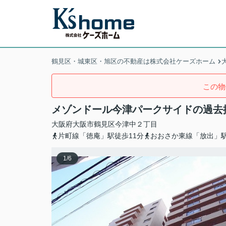
鶴見区・城東区・旭区の不動産は株式会社ケーズホーム
この物
メゾンドール今津パークサイドの過去
大阪府
大阪市鶴見区
今津中
２丁目
片町線「徳庵」駅徒歩11分
おおさか東線「放出」駅
1
/
6