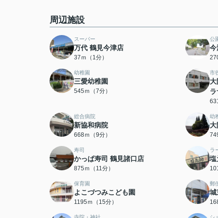
周辺施設
スーパー
公
万代 鶴見今津店
今
37ｍ（1分）
2
幼稚園
市
三愛幼稚園
大
545ｍ（7分）
ラ
6
総合病院
幼
新協和病院
大
668ｍ（9分）
7
寿司
ラ
かっぱ寿司 鶴見諸口店
塩
875ｍ（11分）
1
保育園
郵
よこづつみこども園
城
1195ｍ（15分）
1
寺院・神社
シ