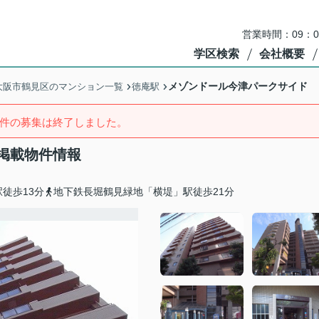
営業時間：09：
学区検索
会社概要
メゾンドール今津パークサイド
大阪市鶴見区のマンション一覧
徳庵駅
件の募集は終了しました。
掲載物件情報
徒歩13分
地下鉄長堀鶴見緑地「横堤」駅徒歩21分