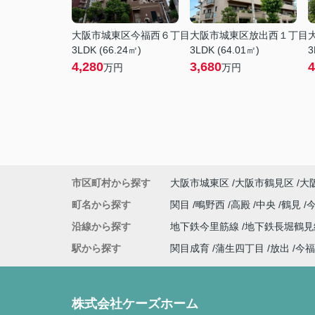
大阪市城東区今福西６丁目
大阪市城東区放出西１丁目
3LDK (66.24㎡)
3LDK (64.01㎡)
3
4,280
3,680
4
万円
万円
市区町村から探す
大阪市城東区
大阪市鶴見区
大
町名から探す
関目
鴫野西
高殿
中央
鶴見
沿線から探す
地下鉄今里筋線
地下鉄長堀鶴
駅から探す
関目成育
蒲生四丁目
放出
今福
株式会社ケーズホーム