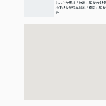
おおさか東線
「
放出
」駅 徒歩13
地下鉄長堀鶴見緑地
「
横堤
」駅 徒
分