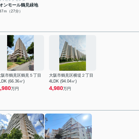
オンモール鶴見緑地
137ｍ（27分）
大阪市鶴見区鶴見５丁目
大阪市鶴見区横堤２丁目
LDK (66.36㎡)
4LDK (94.04㎡)
,980
4,980
万円
万円