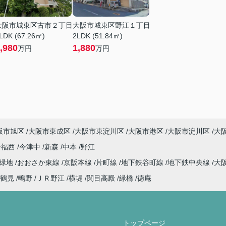
大阪市城東区古市２丁目
大阪市城東区野江１丁目
LDK (67.26㎡)
2LDK (51.84㎡)
,980
1,880
万円
万円
阪市旭区
大阪市東成区
大阪市東淀川区
大阪市港区
大阪市淀川区
大
今福西
今津中
新森
中本
野江
見緑地
おおさか東線
京阪本線
片町線
地下鉄谷町線
地下鉄中央線
大
鶴見
鴫野
ＪＲ野江
横堤
関目高殿
緑橋
徳庵
トップページ