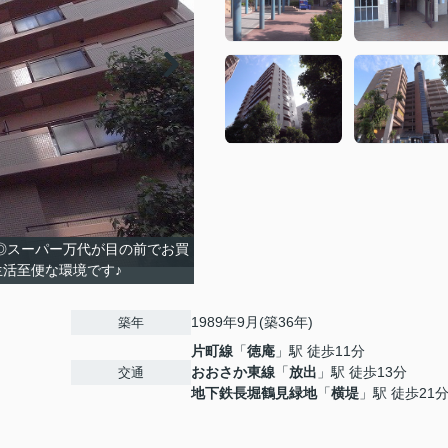
 ◎スーパー万代が目の前でお買
生活至便な環境です♪
1989年9月(築36年)
築年
片町線
「
徳庵
」駅 徒歩11分
おおさか東線
「
放出
」駅 徒歩13分
交通
地下鉄長堀鶴見緑地
「
横堤
」駅 徒歩21