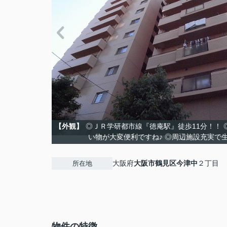
【外観】
◎ＪＲ学研都市線『徳庵駅』徒歩11分！！
い物が大変便利ですね♪ ◎周辺施設充実で
大阪府
大阪市鶴見区
今津中
２丁目
所在地
物件の特徴