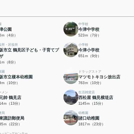
園
中学校
津公園
今津中学校
70ｍ（4分）
523ｍ（7分）
役所・区役所
小学校
阪市立 鶴見区子ども・子育てプ
今津小学校
ザ
651ｍ（9分）
31ｍ（8分）
稚園
ドラッグストア
阪市立榎本幼稚園
マツモトキヨシ放出店
49ｍ（10分）
763ｍ（10分）
ーメン
生活雑貨店
元帥 鶴見店
西松屋 鶴見横堤店
014ｍ（13分）
1145ｍ（15分）
便局
幼稚園
東諏訪郵便局
諸口幼稚園
685ｍ（22分）
1817ｍ（23分）
ョッピングセンター