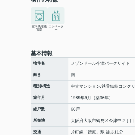
室内洗濯機
エレベータ
置場
ー
基本情報
物件名
メゾンドール今津パークサイド
向き
南
種別/構造
中古マンション/鉄骨鉄筋コンク
築年月
1989年9月（築36年）
総戸数
66戸
所在地
大阪府
大阪市鶴見区
今津中
２丁目
交通
片町線
「
徳庵
」駅 徒歩11分