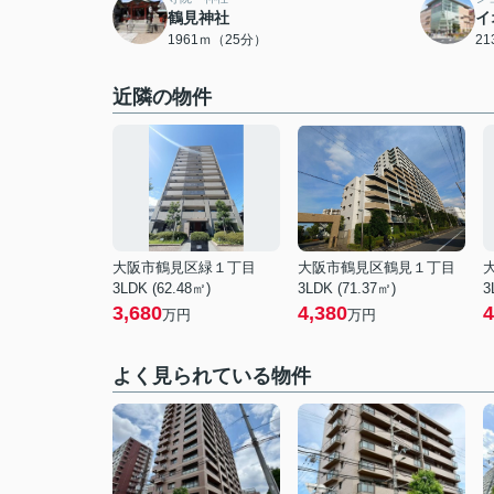
鶴見神社
イ
1961ｍ（25分）
2
近隣の物件
大阪市鶴見区緑１丁目
大阪市鶴見区鶴見１丁目
3LDK (62.48㎡)
3LDK (71.37㎡)
3
3,680
4,380
4
万円
万円
よく見られている物件