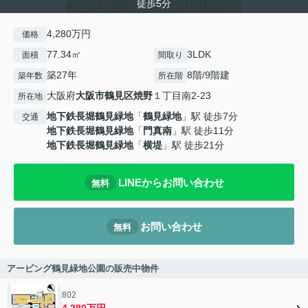
徒歩5分
4,280万円
価格
77.34㎡
3LDK
面積
間取り
築27年
8階/9階建
築年数
所在階
大阪府
大阪市鶴見区
焼野
１丁目南2-23
所在地
地下鉄長堀鶴見緑地
「
鶴見緑地
」駅 徒歩7分
交通
地下鉄長堀鶴見緑地
「
門真南
」駅 徒歩11分
地下鉄長堀鶴見緑地
「
横堤
」駅 徒歩21分
LINEからお問い合わせ
無料
お問い合わせ
無料
アービング鶴見緑地公園の販売中物件
802
4,280万円