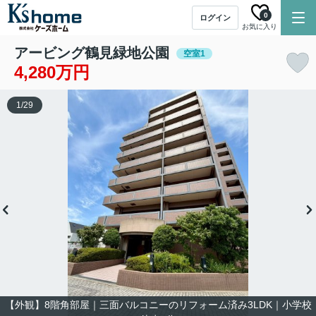
0
ログイン
お気に入り
アービング鶴見緑地公園
空室1
4,280万円
1
/
29
【外観】8階角部屋｜三面バルコニーのリフォーム済み3LDK｜小学校