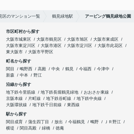
見区のマンション一覧
鶴見緑地駅
アービング鶴見緑地公園
市区町村から探す
大阪市城東区
大阪市鶴見区
大阪市旭区
大阪市東成区
大阪市東淀川区
大阪市港区
大阪市淀川区
大阪市此花区
東大阪市
大阪市平野区
町名から探す
関目
鴫野西
高殿
中央
鶴見
今福西
今津中
新森
中本
野江
沿線から探す
地下鉄今里筋線
地下鉄長堀鶴見緑地
おおさか東線
京阪本線
片町線
地下鉄谷町線
地下鉄中央線
大阪環状線
地下鉄千日前線
東西線
駅から探す
関目成育
蒲生四丁目
放出
今福鶴見
鴫野
ＪＲ野江
横堤
関目高殿
緑橋
徳庵