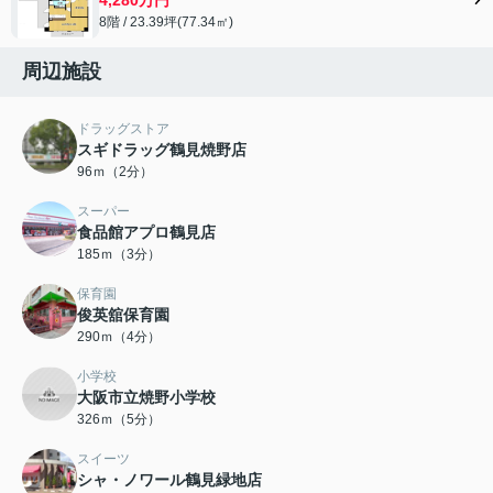
8階 / 23.39坪(77.34㎡)
周辺施設
ドラッグストア
スギドラッグ鶴見焼野店
96ｍ（2分）
スーパー
食品館アプロ鶴見店
185ｍ（3分）
保育園
俊英舘保育園
290ｍ（4分）
小学校
大阪市立焼野小学校
326ｍ（5分）
スイーツ
シャ・ノワール鶴見緑地店