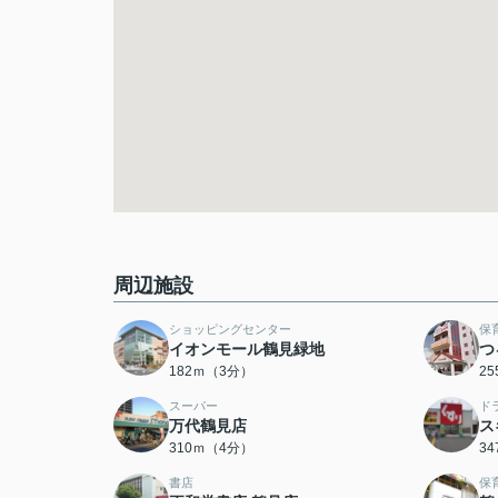
周辺施設
ショッピングセンター
保
イオンモール鶴見緑地
つ
182ｍ（3分）
2
スーパー
ド
万代鶴見店
ス
310ｍ（4分）
3
書店
保