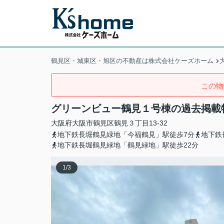
鶴見区・城東区・旭区の不動産は株式会社ケーズホーム
この物
グリーンビュー鶴見１号棟の過去掲載
大阪府
大阪市鶴見区
鶴見
３丁目13-32
地下鉄長堀鶴見緑地「今福鶴見」駅徒歩7分
地下鉄
地下鉄長堀鶴見緑地「鶴見緑地」駅徒歩22分
1
/
3