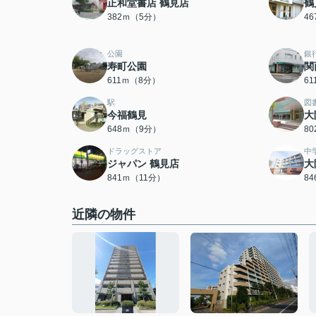
正和堂書店 鶴見店
鶴
382ｍ（5分）
4
公園
銀
寿町公園
関
611ｍ（8分）
6
駅
図
今福鶴見
大
648ｍ（9分）
8
ドラッグストア
中
ジャパン 鶴見店
大
841ｍ（11分）
8
近隣の物件