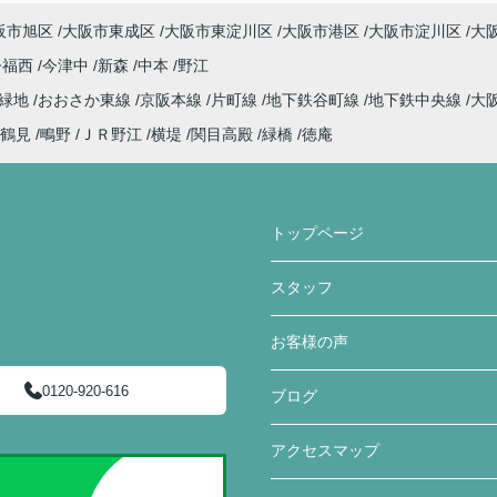
阪市旭区
大阪市東成区
大阪市東淀川区
大阪市港区
大阪市淀川区
大
今福西
今津中
新森
中本
野江
見緑地
おおさか東線
京阪本線
片町線
地下鉄谷町線
地下鉄中央線
大
鶴見
鴫野
ＪＲ野江
横堤
関目高殿
緑橋
徳庵
トップページ
スタッフ
お客様の声
0120-920-616
ブログ
アクセスマップ