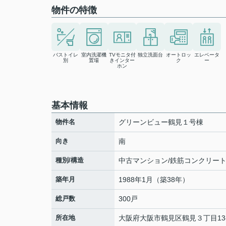
物件の特徴
バストイレ
室内洗濯機
TVモニタ付
独立洗面台
オートロッ
エレベータ
別
置場
きインター
ク
ー
ホン
基本情報
物件名
グリーンビュー鶴見１号棟
向き
南
種別/構造
中古マンション/鉄筋コンクリー
築年月
1988年1月（築38年）
総戸数
300戸
所在地
大阪府
大阪市鶴見区
鶴見
３丁目13