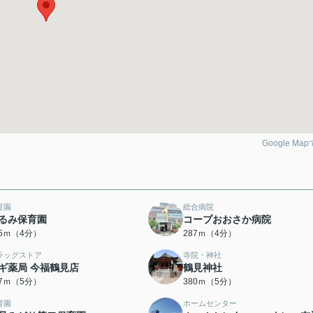
Google Ma
育園
総合病院
るみ保育園
コープおおさか病院
55ｍ（4分）
287ｍ（4分）
ラッグストア
寺院・神社
ギ薬局 今福鶴見店
鶴見神社
47ｍ（5分）
380ｍ（5分）
育園
ホームセンター