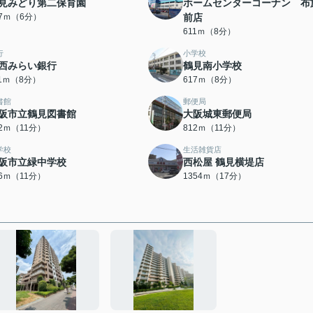
見みどり第二保育園
ホームセンターコーナン 布
67ｍ（6分）
前店
611ｍ（8分）
行
小学校
西みらい銀行
鶴見南小学校
11ｍ（8分）
617ｍ（8分）
書館
郵便局
阪市立鶴見図書館
大阪城東郵便局
02ｍ（11分）
812ｍ（11分）
学校
生活雑貨店
阪市立緑中学校
西松屋 鶴見横堤店
46ｍ（11分）
1354ｍ（17分）