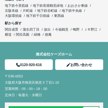
地下鉄今里筋線
地下鉄長堀鶴見緑地
おおさか東線
京阪本線
片町線
地下鉄谷町線
地下鉄中央線
大阪環状線
地下鉄千日前線
東西線
駅から探す
関目成育
蒲生四丁目
放出
今福鶴見
鴫野
ＪＲ野江
横堤
関目高殿
緑橋
徳庵
株式会社ケーズホーム
0120-920-616
お問い合わせ
〒538-0053
大阪府大阪市鶴見区鶴見５丁目1-10
営業時間：
09：00～18：00
定休日：
毎週火・水曜日