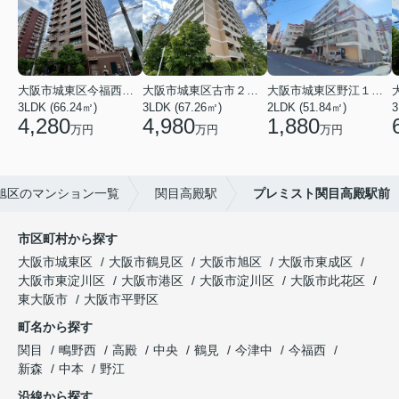
大阪市城東区今福西６丁目
大阪市城東区古市２丁目
大阪市城東区野江１丁目
3LDK (66.24㎡)
3LDK (67.26㎡)
2LDK (51.84㎡)
3
4,280
4,980
1,880
万円
万円
万円
旭区のマンション一覧
関目高殿駅
プレミスト関目高殿駅前
市区町村から探す
大阪市城東区
大阪市鶴見区
大阪市旭区
大阪市東成区
大阪市東淀川区
大阪市港区
大阪市淀川区
大阪市此花区
東大阪市
大阪市平野区
町名から探す
関目
鴫野西
高殿
中央
鶴見
今津中
今福西
新森
中本
野江
沿線から探す