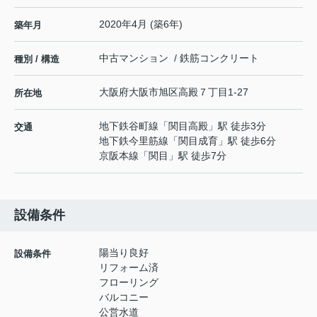
2020年4月 (築6年)
築年月
中古マンション / 鉄筋コンクリート
種別 / 構造
大阪府
大阪市旭区
高殿
７丁目1-27
所在地
地下鉄谷町線
「
関目高殿
」駅 徒歩3分
交通
地下鉄今里筋線
「
関目成育
」駅 徒歩6分
京阪本線
「
関目
」駅 徒歩7分
設備条件
陽当り良好
設備条件
リフォーム済
フローリング
バルコニー
公営水道