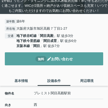
【外観】リビング・ダイニングに温水式床暖房完備！寒い冬もあたたか
く過ごせます。WICが2箇所＋納戸があり収納スペースも充実！いつで
もご内覧いただけますのでお気軽にお問い合わせください！
築6年
築年数
大阪府大阪市旭区高殿７丁目1-27
所在地
地下鉄谷町線
「
関目高殿
」駅 徒歩3分
交通
地下鉄今里筋線
「
関目成育
」駅 徒歩6分
京阪本線
「
関目
」駅 徒歩7分
お問い合わせ
無料
基本情報
設備条件
周辺環境
プレミスト関目高殿駅前
物件名
西
向き