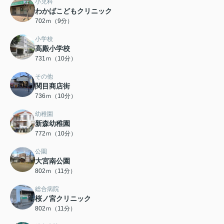
小児科
わかばこどもクリニック
702ｍ（9分）
小学校
高殿小学校
731ｍ（10分）
その他
関目商店街
736ｍ（10分）
幼稚園
新森幼稚園
772ｍ（10分）
公園
大宮南公園
802ｍ（11分）
総合病院
桜ノ宮クリニック
802ｍ（11分）