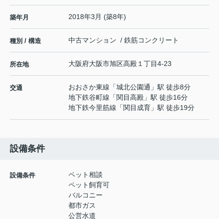
2018年3月 (築8年)
築年月
中古マンション / 鉄筋コンクリート
種別 / 構造
大阪府
大阪市旭区
高殿
１丁目4-23
所在地
おおさか東線
「
城北公園通
」駅 徒歩8分
交通
地下鉄谷町線
「
関目高殿
」駅 徒歩16分
地下鉄今里筋線
「
関目成育
」駅 徒歩19分
設備条件
ペット相談
設備条件
ペット飼育可
バルコニー
都市ガス
公営水道