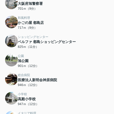
大阪府旭警察署
701ｍ（9分）
和風料理
かごの屋 都島店
717ｍ（9分）
ショッピングセンター
ベルファ 都島ショッピングセンター
825ｍ（11分）
公園
旭公園
901ｍ（12分）
総合病院
医療法人新明会神原病院
946ｍ（12分）
小学校
高殿小学校
947ｍ（12分）
イタリア料理