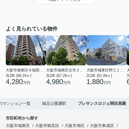
よく見られている物件
大阪市城東区今福西６丁目
大阪市城東区古市２丁目
大阪市城東区野江１丁目
3LDK (66.24㎡)
3LDK (67.26㎡)
2LDK (51.84㎡)
3
4,280
4,980
1,880
万円
万円
万円
のマンション一覧
城北公園通駅
プレサンスロジェ関目高殿
市区町村から探す
大阪市城東区
大阪市鶴見区
大阪市旭区
大阪市東成区