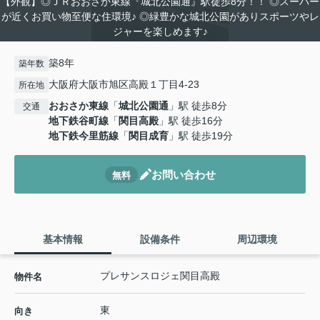
【外観】◎ＪＲおおさか東線『城北公園通』駅徒歩8分！！ ◎スーパー
が近くお買い物至便な住環境♪ ◎緑豊かな城北公園がありスポーツやレ
ジャーを楽しめます♪
築8年
築年数
大阪府大阪市旭区高殿１丁目4-23
所在地
おおさか東線
「
城北公園通
」駅 徒歩8分
交通
地下鉄谷町線
「
関目高殿
」駅 徒歩16分
地下鉄今里筋線
「
関目成育
」駅 徒歩19分
お問い合わせ
無料
基本情報
設備条件
周辺環境
プレサンスロジェ関目高殿
物件名
東
向き