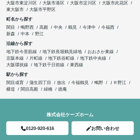
大阪市東淀川区
大阪市港区
大阪市淀川区
大阪市此花区
東大阪市
大阪市平野区
町名から探す
関目
鴫野西
高殿
中央
鶴見
今津中
今福西
新森
中本
野江
沿線から探す
地下鉄今里筋線
地下鉄長堀鶴見緑地
おおさか東線
京阪本線
片町線
地下鉄谷町線
地下鉄中央線
大阪環状線
地下鉄千日前線
東西線
駅から探す
関目成育
蒲生四丁目
放出
今福鶴見
鴫野
ＪＲ野江
横堤
関目高殿
緑橋
徳庵
株式会社ケーズホーム
0120-920-616
お問い合わせ