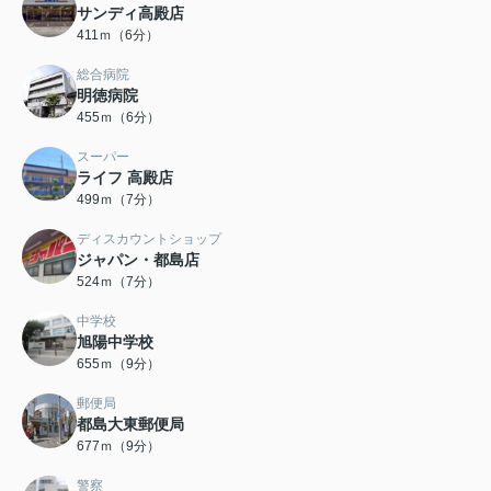
サンディ高殿店
411ｍ（6分）
総合病院
明徳病院
455ｍ（6分）
スーパー
ライフ 高殿店
499ｍ（7分）
ディスカウントショップ
ジャパン・都島店
524ｍ（7分）
中学校
旭陽中学校
655ｍ（9分）
郵便局
都島大東郵便局
677ｍ（9分）
警察