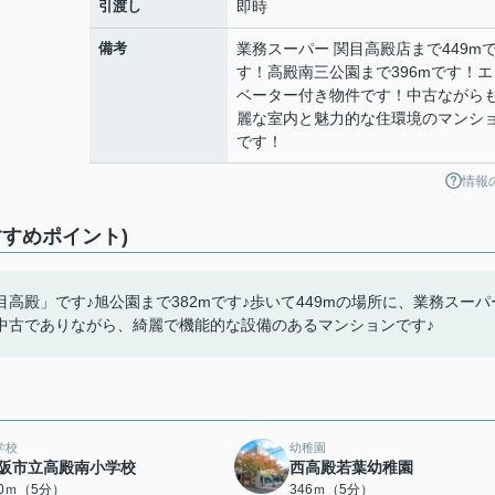
引渡し
即時
備考
業務スーパー 関目高殿店まで449m
す！高殿南三公園まで396mです！エ
ベーター付き物件です！中古ながら
麗な室内と魅力的な住環境のマンシ
です！
情報
すめポイント)
殿」です♪旭公園まで382mです♪歩いて449mの場所に、業務スーパ
中古でありながら、綺麗で機能的な設備のあるマンションです♪
学校
幼稚園
阪市立高殿南小学校
西高殿若葉幼稚園
40ｍ（5分）
346ｍ（5分）