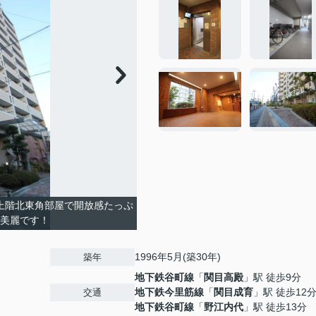
最上階北東角部屋で開放感たっぷ
変美麗です！
1996年5月(築30年)
築年
地下鉄谷町線
「
関目高殿
」駅 徒歩9分
地下鉄今里筋線
「
関目成育
」駅 徒歩12
交通
地下鉄谷町線
「
野江内代
」駅 徒歩13分