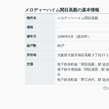
メロディーハイム関目高殿の基本情報
物件名
メロディーハイム関目高殿
価格
-
築年月
1996年5月（築30年）
総戸数
85戸
所在地
大阪府
大阪市旭区
高殿
３丁目27-1
交通
地下鉄谷町線
「
関目高殿
」駅 徒歩
地下鉄今里筋線
「
関目成育
」駅 徒
分
地下鉄谷町線
「
野江内代
」駅 徒歩