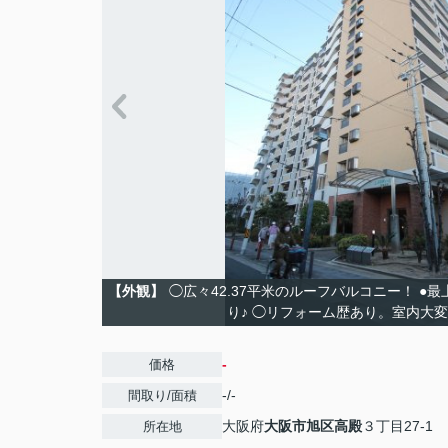
【外観】
◯広々42.37平米のルーフバルコニー！ ●
り♪ ◯リフォーム歴あり。室内大
-
価格
-/-
間取り/面積
大阪府
大阪市旭区
高殿
３丁目27-1
所在地