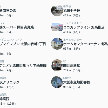
園
中学校
殿南三公園
旭陽中学校
96ｍ（5分）
412ｍ（6分）
ーパー
ドラッグストア
務スーパー 関目高殿店
ココカラファイン 旭高殿店
49ｍ（6分）
451ｍ（6分）
ンビニエンスストア
ホームセンター
ブンイレブン 大阪内代町2丁目
ホームセンターコーナン 都
637ｍ（8分）
76ｍ（8分）
稚園
駅
定こども園関目聖マリア幼稚園
関目高殿駅
96ｍ（9分）
769ｍ（10分）
合病院
図書館
沢クリニック
大阪市立旭図書館
98ｍ（12分）
962ｍ（13分）
合病院
徳病院
143ｍ（15分）