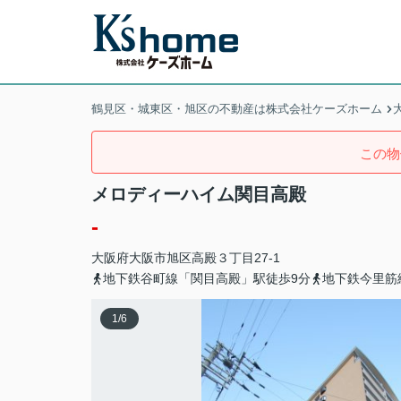
鶴見区・城東区・旭区の不動産は株式会社ケーズホーム
この物
メロディーハイム関目高殿
-
大阪府
大阪市旭区
高殿
３丁目27-1
地下鉄谷町線「関目高殿」駅徒歩9分
地下鉄今里筋
1
/
6