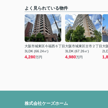
よく見られている物件
大阪市城東区今福西６丁目
大阪市城東区古市２丁目
大
3LDK (66.24㎡)
3LDK (67.26㎡)
2LD
4,280
4,980
1,
万円
万円
株式会社ケーズホーム