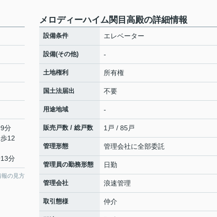
メロディーハイム関目高殿の詳細情報
設備条件
エレベーター
設備(その他)
-
土地権利
所有権
国土法届出
不要
用途地域
-
9分
販売戸数 / 総戸数
1戸 / 85戸
歩12
管理形態
管理会社に全部委託
13分
管理員の勤務形態
日勤
情報の見方
管理会社
浪速管理
取引態様
仲介