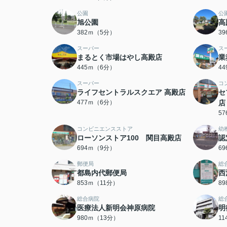
公園
公
旭公園
高
382ｍ（5分）
3
スーパー
ス
まるとく市場はやし高殿店
業
445ｍ（6分）
4
スーパー
コ
ライフセントラルスクエア 高殿店
セ
477ｍ（6分）
店
5
コンビニエンスストア
幼
ローソンストア100 関目高殿店
認
694ｍ（9分）
6
郵便局
総
都島内代郵便局
西
853ｍ（11分）
8
総合病院
総
医療法人新明会神原病院
明
980ｍ（13分）
1