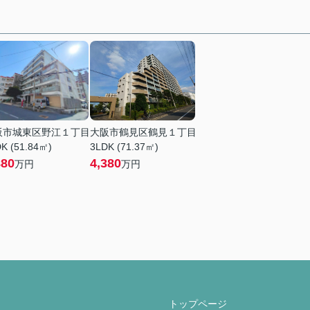
阪市城東区野江１丁目
大阪市鶴見区鶴見１丁目
K (51.84㎡)
3LDK (71.37㎡)
880
4,380
万円
万円
トップページ