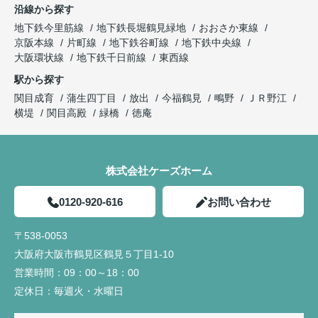
沿線から探す
地下鉄今里筋線
地下鉄長堀鶴見緑地
おおさか東線
京阪本線
片町線
地下鉄谷町線
地下鉄中央線
大阪環状線
地下鉄千日前線
東西線
駅から探す
関目成育
蒲生四丁目
放出
今福鶴見
鴫野
ＪＲ野江
横堤
関目高殿
緑橋
徳庵
株式会社ケーズホーム
0120-920-616
お問い合わせ
〒538-0053
大阪府大阪市鶴見区鶴見５丁目1-10
営業時間：
09：00～18：00
定休日：
毎週火・水曜日