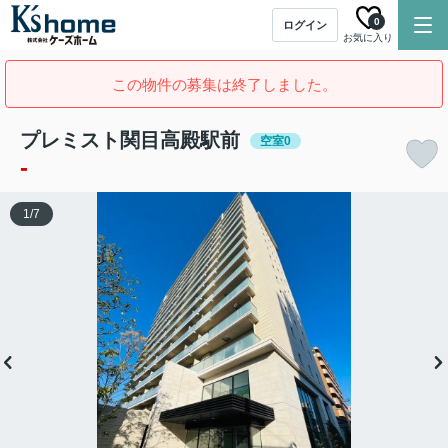
0
ログイン
お気に入り
この物件の募集は終了しました。
プレミスト関目高殿駅前
空室0
-
1
/
7