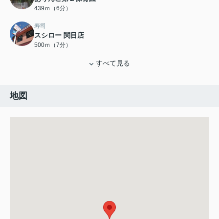
439ｍ（6分）
寿司
スシロー 関目店
500ｍ（7分）
すべて見る
地図