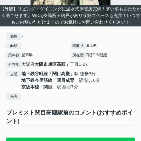
【外観】リビング・ダイニングに温水式床暖房完備！寒い冬もあたたか
く過ごせます。WICが2箇所＋納戸があり収納スペースも充実！いつで
もご内覧いただけますのでお気軽にお問い合わせください！
-
価格
-
3LDK
面積
間取り
築6年
7階/15階建
築年数
所在階
大阪府
大阪市旭区
高殿
７丁目1-27
所在地
地下鉄谷町線
「
関目高殿
」駅 徒歩3分
交通
地下鉄今里筋線
「
関目成育
」駅 徒歩6分
京阪本線
「
関目
」駅 徒歩7分
備考
プレミスト関目高殿駅前のコメント(おすすめポイ
ント)