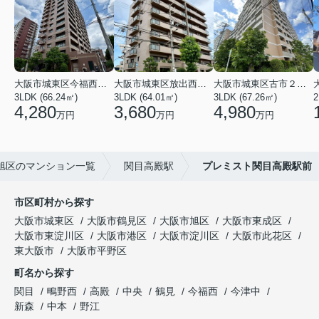
大阪市城東区今福西６丁目
大阪市城東区放出西１丁目
大阪市城東区古市２丁目
3LDK (66.24㎡)
3LDK (64.01㎡)
3LDK (67.26㎡)
2
4,280
3,680
4,980
万円
万円
万円
旭区のマンション一覧
関目高殿駅
プレミスト関目高殿駅前
市区町村から探す
大阪市城東区
大阪市鶴見区
大阪市旭区
大阪市東成区
大阪市東淀川区
大阪市港区
大阪市淀川区
大阪市此花区
東大阪市
大阪市平野区
町名から探す
関目
鴫野西
高殿
中央
鶴見
今福西
今津中
新森
中本
野江