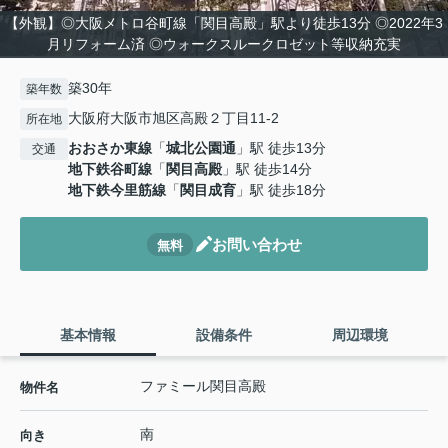
【外観】◎大阪メトロ谷町線「関目高殿」駅より徒歩13分 ◎2022年3
月リフォーム済 ◎ウォークスルークロゼット等収納充実
築30年
築年数
大阪府大阪市旭区高殿２丁目11-2
所在地
おおさか東線
「
城北公園通
」駅 徒歩13分
交通
地下鉄谷町線
「
関目高殿
」駅 徒歩14分
地下鉄今里筋線
「
関目成育
」駅 徒歩18分
お問い合わせ
無料
基本情報
設備条件
周辺環境
ファミール関目高殿
物件名
南
向き