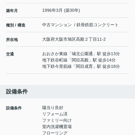
1996年3月 (築30年)
築年月
中古マンション / 鉄骨鉄筋コンクリート
種別 / 構造
大阪府
大阪市旭区
高殿
２丁目11-2
所在地
おおさか東線
「
城北公園通
」駅 徒歩13分
交通
地下鉄谷町線
「
関目高殿
」駅 徒歩14分
地下鉄今里筋線
「
関目成育
」駅 徒歩18分
設備条件
陽当り良好
設備条件
リフォーム済
ファミリー向け
室内洗濯機置場
フローリング