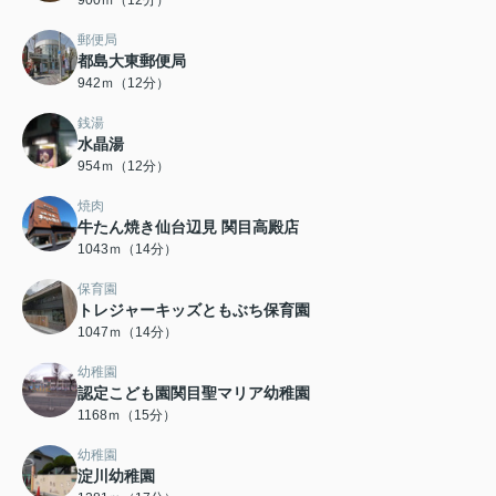
900ｍ（12分）
郵便局
都島大東郵便局
942ｍ（12分）
銭湯
水晶湯
954ｍ（12分）
焼肉
牛たん焼き仙台辺見 関目高殿店
1043ｍ（14分）
保育園
トレジャーキッズともぶち保育園
1047ｍ（14分）
幼稚園
認定こども園関目聖マリア幼稚園
1168ｍ（15分）
幼稚園
淀川幼稚園