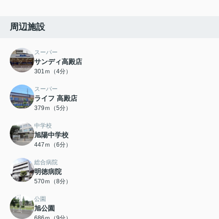
周辺施設
スーパー
サンディ高殿店
301ｍ（4分）
スーパー
ライフ 高殿店
379ｍ（5分）
中学校
旭陽中学校
447ｍ（6分）
総合病院
明徳病院
570ｍ（8分）
公園
旭公園
686ｍ（9分）