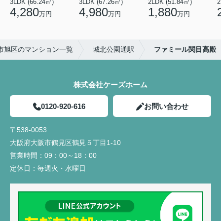
3LDK (66.24㎡)
3LDK (67.26㎡)
2LDK (51.84㎡)
4,280
4,980
1,880
万円
万円
万円
市旭区のマンション一覧
城北公園通駅
ファミール関目高殿
株式会社ケーズホーム
0120-920-616
お問い合わせ
〒538-0053
大阪府大阪市鶴見区鶴見５丁目1-10
営業時間：
09：00～18：00
定休日：
毎週火・水曜日