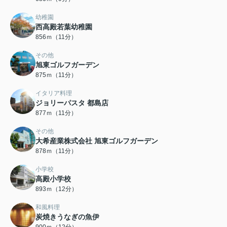
幼稚園
西高殿若葉幼稚園
856ｍ（11分）
その他
旭東ゴルフガーデン
875ｍ（11分）
イタリア料理
ジョリーパスタ 都島店
877ｍ（11分）
その他
大希産業株式会社 旭東ゴルフガーデン
878ｍ（11分）
小学校
高殿小学校
893ｍ（12分）
和風料理
炭焼きうなぎの魚伊