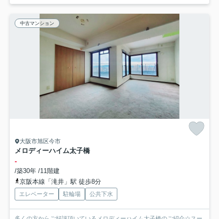
中古マンション
大阪市旭区今市
メロディーハイム太子橋
-
/築30年 /11階建
京阪本線「滝井」駅 徒歩8分
エレベーター
駐輪場
公共下水
多くの方からご好評頂いているメロディーハイム太子橋のご紹介☆スー