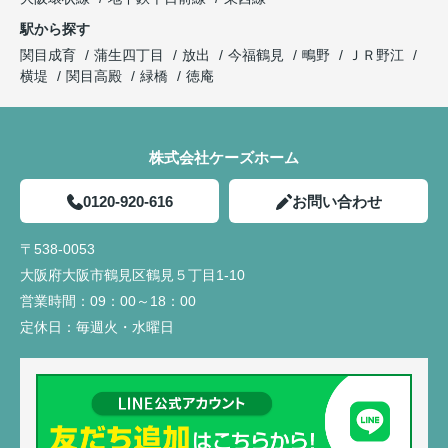
駅から探す
関目成育
蒲生四丁目
放出
今福鶴見
鴫野
ＪＲ野江
横堤
関目高殿
緑橋
徳庵
株式会社ケーズホーム
0120-920-616
お問い合わせ
〒538-0053
大阪府大阪市鶴見区鶴見５丁目1-10
営業時間：
09：00～18：00
定休日：
毎週火・水曜日