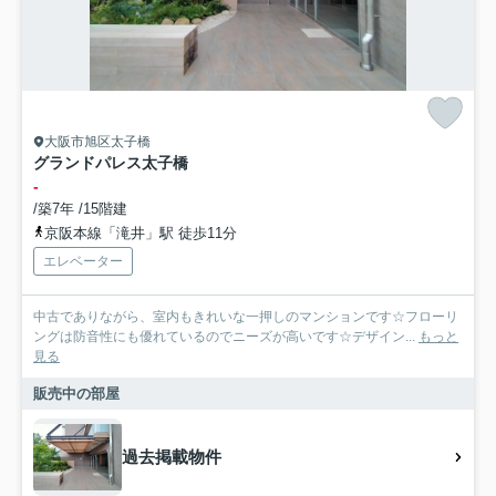
大阪市旭区太子橋
グランドパレス太子橋
-
/築7年 /15階建
京阪本線「滝井」駅 徒歩11分
エレベーター
中古でありながら、室内もきれいな一押しのマンションです☆フローリ
ングは防音性にも優れているのでニーズが高いです☆デザイン...
もっと
見る
販売中の部屋
過去掲載物件