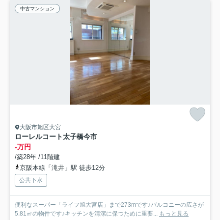
中古マンション
大阪市旭区大宮
ローレルコート太子橋今市
-万円
/築28年 /11階建
京阪本線「滝井」駅 徒歩12分
公共下水
便利なスーパー「ライフ旭大宮店」まで273mです♪バルコニーの広さが
5.81㎡の物件です♪キッチンを清潔に保つために重要...
もっと見る