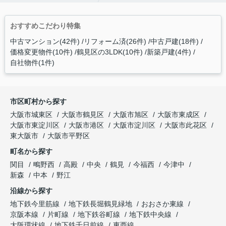
おすすめこだわり特集
中古マンション(42件)
リフォーム済(26件)
中古戸建(18件)
価格変更物件(10件)
鶴見区の3LDK(10件)
新築戸建(4件)
自社物件(1件)
市区町村から探す
大阪市城東区
大阪市鶴見区
大阪市旭区
大阪市東成区
大阪市東淀川区
大阪市港区
大阪市淀川区
大阪市此花区
東大阪市
大阪市平野区
町名から探す
関目
鴫野西
高殿
中央
鶴見
今福西
今津中
新森
中本
野江
沿線から探す
地下鉄今里筋線
地下鉄長堀鶴見緑地
おおさか東線
京阪本線
片町線
地下鉄谷町線
地下鉄中央線
大阪環状線
地下鉄千日前線
東西線