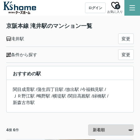
0
ログイン
お気に入り
京阪本線 滝井駅のマンション一覧
滝井駅
変更
条件から探す
変更
おすすめの駅
関目成育駅
/
蒲生四丁目駅
/
放出駅
/
今福鶴見駅
/
ＪＲ野江駅
/
鴫野駅
/
横堤駅
/
関目高殿駅
/
緑橋駅
/
新森古市駅
4
棟
6
件