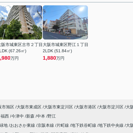
大阪市城東区古市２丁目
大阪市城東区野江１丁目
LDK (67.26㎡)
2LDK (51.84㎡)
,980
1,880
万円
万円
阪市旭区
大阪市東成区
大阪市東淀川区
大阪市港区
大阪市淀川区
大
今福西
今津中
新森
中本
野江
見緑地
おおさか東線
京阪本線
片町線
地下鉄谷町線
地下鉄中央線
大