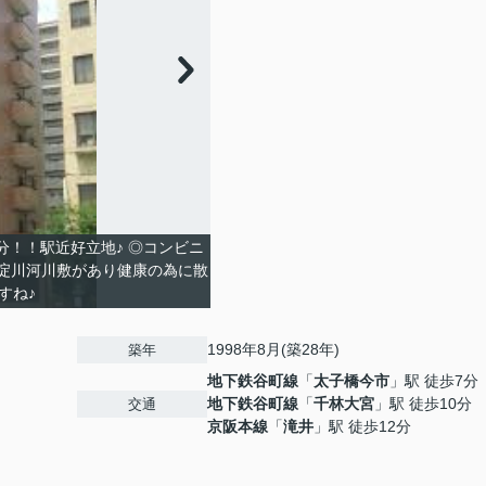
分！！駅近好立地♪ ◎コンビニ
淀川河川敷があり健康の為に散
すね♪
1998年8月(築28年)
築年
地下鉄谷町線
「
太子橋今市
」駅 徒歩7分
地下鉄谷町線
「
千林大宮
」駅 徒歩10分
交通
京阪本線
「
滝井
」駅 徒歩12分