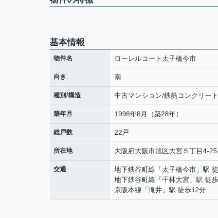
基本情報
物件名
ローレルコート太子橋今市
向き
南
種別/構造
中古マンション/鉄筋コンクリー
築年月
1998年8月（築28年）
総戸数
22戸
所在地
大阪府
大阪市旭区
大宮
５丁目4-25
交通
地下鉄谷町線
「
太子橋今市
」駅 
地下鉄谷町線
「
千林大宮
」駅 徒歩
京阪本線
「
滝井
」駅 徒歩12分