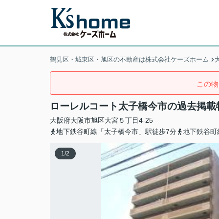
鶴見区・城東区・旭区の不動産は株式会社ケーズホーム
この物
ローレルコート太子橋今市の過去掲載
大阪府
大阪市旭区
大宮
５丁目4-25
地下鉄谷町線「太子橋今市」駅徒歩7分
地下鉄谷町
1
/
2