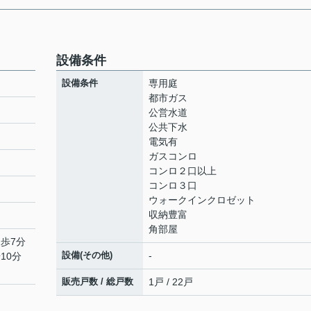
設備条件
設備条件
専用庭
都市ガス
公営水道
公共下水
ト
電気有
ガスコンロ
コンロ２口以上
コンロ３口
ウォークインクロゼット
収納豊富
角部屋
徒歩7分
設備(その他)
-
10分
販売戸数 / 総戸数
1戸 / 22戸