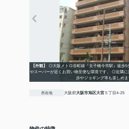
【外観】
◎大阪メトロ谷町線『太子橋今市駅』徒歩5
やスーパーが近くお買い物至便な環境です。 ◎近隣に
歩やジョギング等も楽しめま
大阪府
大阪市旭区
大宮
５丁目4-25
所在地
物件の特徴