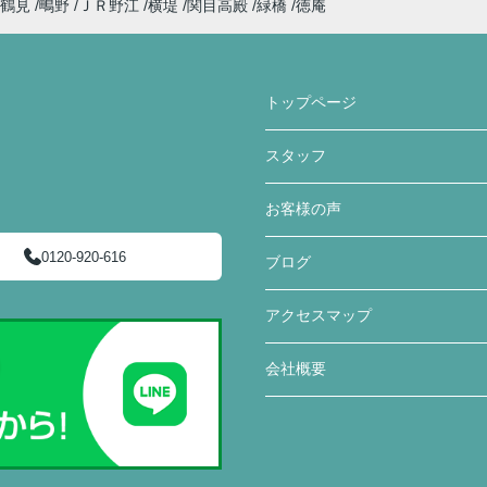
鶴見
鴫野
ＪＲ野江
横堤
関目高殿
緑橋
徳庵
トップページ
スタッフ
お客様の声
0120-920-616
ブログ
アクセスマップ
会社概要