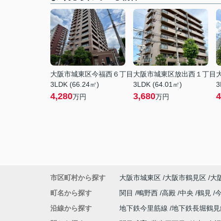
大阪市城東区今福西６丁目
大阪市城東区放出西１丁目
3LDK (66.24㎡)
3LDK (64.01㎡)
3
4,280
3,680
4
万円
万円
市区町村から探す
大阪市城東区
大阪市鶴見区
大
町名から探す
関目
鴫野西
高殿
中央
鶴見
沿線から探す
地下鉄今里筋線
地下鉄長堀鶴