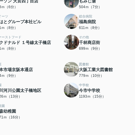
ーソン 大宮四丁目店
もみじ湯
48ｍ（6分）
504ｍ（7分）
イーツ
総合病院
はとグループ本社ビル
福島病院
81ｍ（8分）
611ｍ（8分）
ァーストフード
その他
クドナルド １号線太子橋店
千林商店街
31ｍ（8分）
699ｍ（9分）
店
図書館
本市場京阪本通店
大阪工業大図書館
04ｍ（9分）
779ｍ（10分）
園
中学校
川河川公園太子橋地区
今市中学校
026ｍ（13分）
1193ｍ（15分）
稚園
森幼稚園
271ｍ（16分）