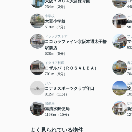
大阪ＹＷＣＡ大宮保育園
ロ
234ｍ（3分）
4
小学校
ス
大宮小学校
白
519ｍ（7分）
5
ドラッグストア
フ
ココカラファイン京阪本通太子橋
マ
駅前店
6
628ｍ（8分）
イタリア料理
書
ロザルバ（ＲＯＳＡＬＢＡ）
古
701ｍ（9分）
7
ジム
公
コナミスポーツクラブ守口
淀
812ｍ（11分）
1
郵便局
幼
旭清水郵便局
新
1198ｍ（15分）
1
よく見られている物件