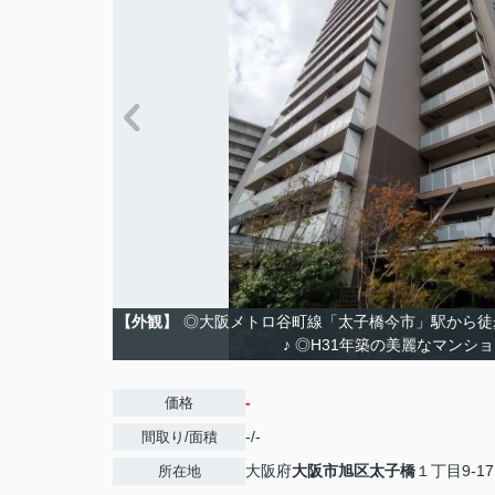
【外観】
◎大阪メトロ谷町線「太子橋今市」駅から徒
♪ ◎H31年築の美麗なマンシ
-
価格
-/-
間取り/面積
大阪府
大阪市旭区
太子橋
１丁目9-17
所在地