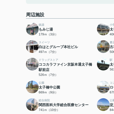
周辺施設
銭湯
小
もみじ湯
太
179ｍ（3分）
4
スイーツ
書
白はとグループ本社ビル
古
497ｍ（7分）
5
ドラッグストア
駅
ココカラファイン京阪本通太子橋
太
駅前店
5
526ｍ（7分）
公園
コ
太子橋中公園
ロ
669ｍ（9分）
6
総合病院
公
関西医科大学総合医療センター
淀
741ｍ（10分）
8