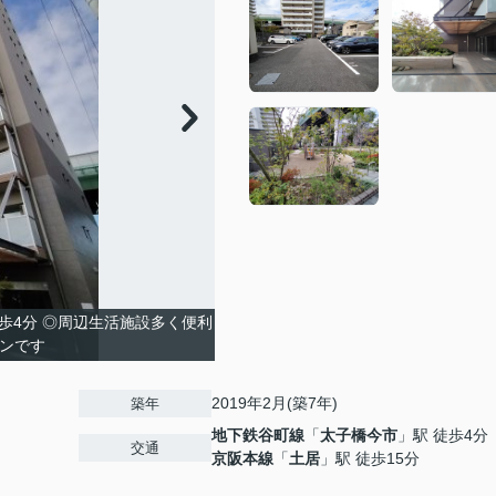
歩4分 ◎周辺生活施設多く便利
ョンです
2019年2月(築7年)
築年
地下鉄谷町線
「
太子橋今市
」駅 徒歩4分
交通
京阪本線
「
土居
」駅 徒歩15分