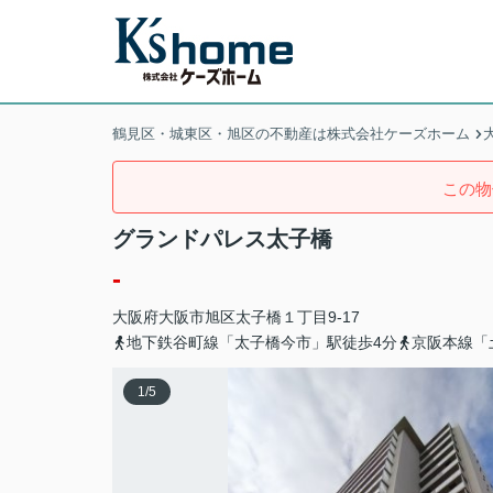
鶴見区・城東区・旭区の不動産は株式会社ケーズホーム
この物
グランドパレス太子橋
-
大阪府
大阪市旭区
太子橋
１丁目9-17
地下鉄谷町線「太子橋今市」駅徒歩4分
京阪本線「
1
/
5