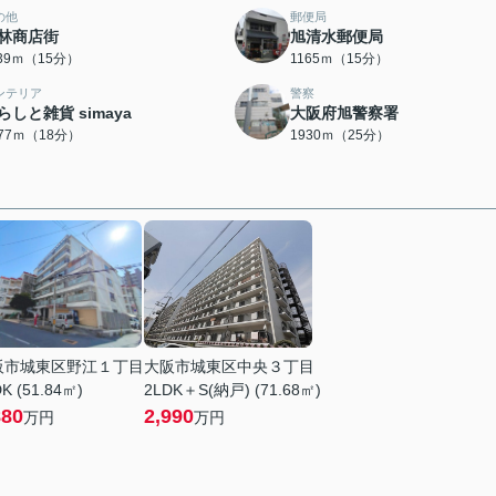
の他
郵便局
林商店街
旭清水郵便局
139ｍ（15分）
1165ｍ（15分）
ンテリア
警察
らしと雑貨 simaya
大阪府旭警察署
377ｍ（18分）
1930ｍ（25分）
阪市城東区野江１丁目
大阪市城東区中央３丁目
K (51.84㎡)
2LDK＋S(納戸) (71.68㎡)
880
2,990
万円
万円