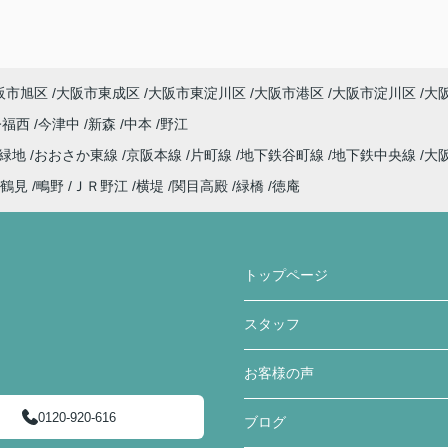
阪市旭区
大阪市東成区
大阪市東淀川区
大阪市港区
大阪市淀川区
大
今福西
今津中
新森
中本
野江
見緑地
おおさか東線
京阪本線
片町線
地下鉄谷町線
地下鉄中央線
大
鶴見
鴫野
ＪＲ野江
横堤
関目高殿
緑橋
徳庵
トップページ
スタッフ
お客様の声
0120-920-616
ブログ