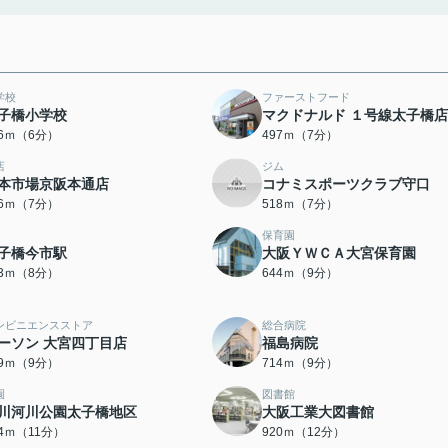
学校
ファーストフード
子橋小学校
マクドナルド １号線太子橋店
06ｍ（6分）
497ｍ（7分）
店
ジム
本市場京阪本通店
コナミスポーツクラブ守口
06ｍ（7分）
518ｍ（7分）
保育園
子橋今市駅
大阪ＹＷＣＡ大宮保育園
63ｍ（8分）
644ｍ（9分）
ンビニエンスストア
総合病院
ーソン 大宮四丁目店
福島病院
79ｍ（9分）
714ｍ（9分）
園
図書館
川河川公園太子橋地区
大阪工業大図書館
44ｍ（11分）
920ｍ（12分）