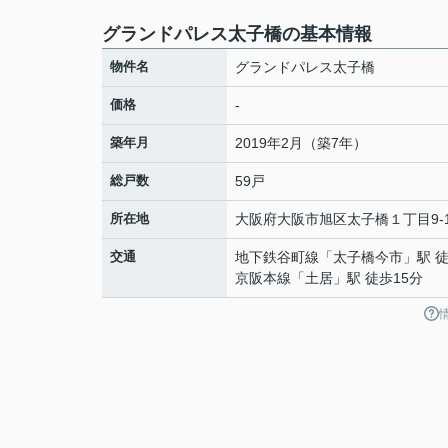
グランドパレス太子橋の基本情報
物件名
グランドパレス太子橋
価格
-
築年月
2019年2月（築7年）
総戸数
59戸
所在地
大阪府
大阪市旭区
太子橋
１丁目9-
交通
地下鉄谷町線
「
太子橋今市
」駅 
京阪本線
「
土居
」駅 徒歩15分