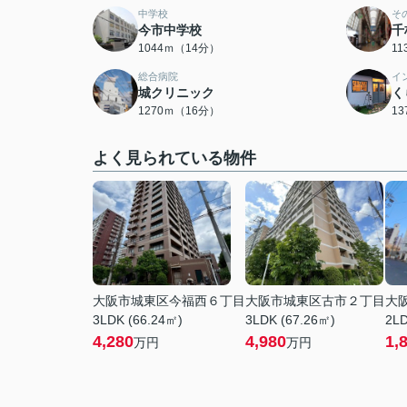
中学校
そ
今市中学校
千
1044ｍ（14分）
1
総合病院
イ
城クリニック
く
1270ｍ（16分）
1
よく見られている物件
大阪市城東区今福西６丁目
大阪市城東区古市２丁目
大
3LDK (66.24㎡)
3LDK (67.26㎡)
2LD
4,280
4,980
1,
万円
万円