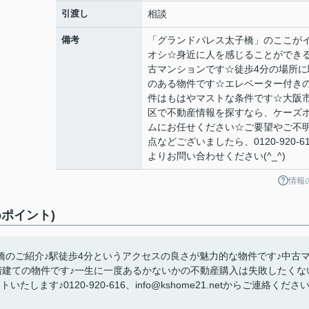
引渡し
相談
備考
「グランドパレス太子橋」のここが
オシ☆身近に人を感じることができ
古マンションです☆徒歩4分の場所に
のある物件です☆エレベーター付き
件はもはやマストな条件です☆大阪
区で不動産情報を探すなら、ケーズ
ムにお任せください☆ご要望やご不
点などございましたら、0120-920-61
よりお問い合わせください(^_^)
情報
ポイント)
のご紹介♪駅徒歩4分というアクセスの良さが魅力的な物件です♪中古
階建ての物件です♪一生に一度あるかないかの不動産購入は失敗したくな
す♪0120-920-616、info@kshome21.netからご連絡くださ