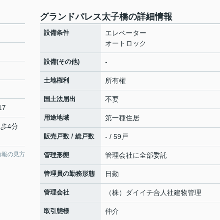
グランドパレス太子橋の詳細情報
設備条件
エレベーター
オートロック
設備(その他)
-
土地権利
所有権
国土法届出
不要
17
用途地域
第一種住居
徒歩4分
販売戸数 / 総戸数
- / 59戸
情報の見方
管理形態
管理会社に全部委託
管理員の勤務形態
日勤
管理会社
（株）ダイイチ合人社建物管理
取引態様
仲介