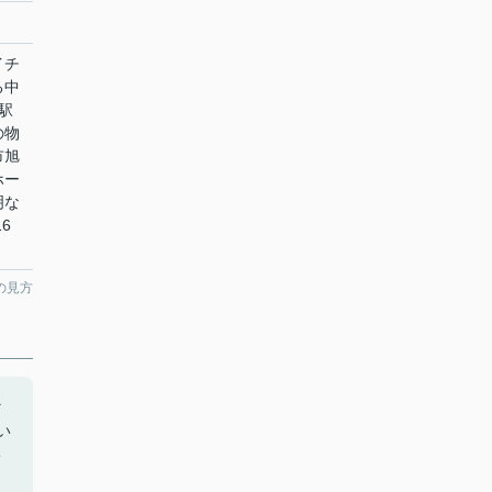
イチ
る中
駅
の物
市旭
ホー
明な
6
の見方
マ
い
い