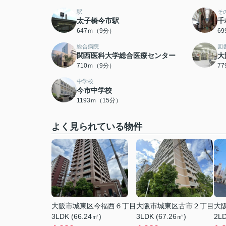
駅
そ
太子橋今市駅
千
647ｍ（9分）
6
総合病院
図
関西医科大学総合医療センター
大
710ｍ（9分）
7
中学校
今市中学校
1193ｍ（15分）
よく見られている物件
大阪市城東区今福西６丁目
大阪市城東区古市２丁目
大
3LDK (66.24㎡)
3LDK (67.26㎡)
2LD