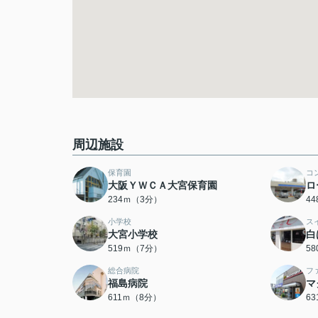
周辺施設
保育園
コ
大阪ＹＷＣＡ大宮保育園
ロ
234ｍ（3分）
4
小学校
ス
大宮小学校
白
519ｍ（7分）
5
総合病院
フ
福島病院
マ
611ｍ（8分）
6