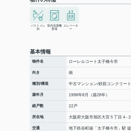
バストイレ
室内洗濯機
エレベータ
別
置場
ー
基本情報
物件名
ローレルコート太子橋今市
向き
南
種別/構造
中古マンション/鉄筋コンクリー
築年月
1998年8月（築28年）
総戸数
22戸
所在地
大阪府
大阪市旭区
大宮
５丁目４-
交通
地下鉄谷町線
「
太子橋今市
」駅 