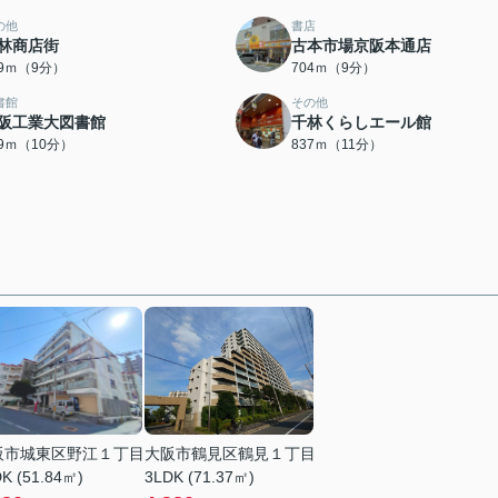
の他
書店
林商店街
古本市場京阪本通店
99ｍ（9分）
704ｍ（9分）
書館
その他
阪工業大図書館
千林くらしエール館
79ｍ（10分）
837ｍ（11分）
阪市城東区野江１丁目
大阪市鶴見区鶴見１丁目
K (51.84㎡)
3LDK (71.37㎡)