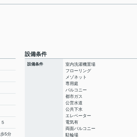
設備条件
設備条件
室内洗濯機置場
フローリング
メゾネット
専用庭
ト
バルコニー
都市ガス
公営水道
公共下水
エレベーター
電気有
２５
両面バルコニー
徒歩5分
駐輪場