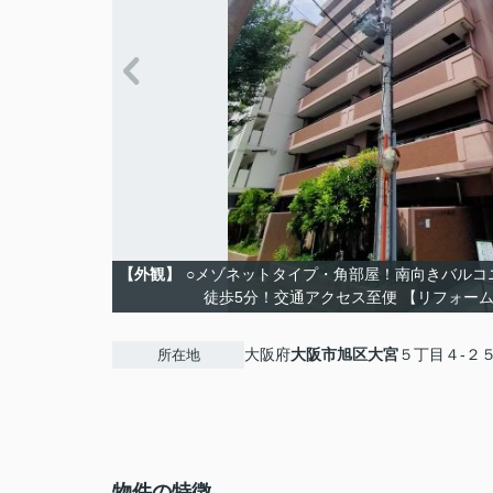
【外観】
○メゾネットタイプ・角部屋！南向きバルコニー 
徒歩5分！交通アクセス至便 【リフォーム完
大阪府
大阪市旭区
大宮
５丁目４-２
所在地
物件の特徴