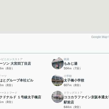
Google Ma
ンビニエンスストア
銭湯
ーソン 大宮四丁目店
もみじ湯
48ｍ（6分）
504ｍ（7分）
イーツ
小学校
はとグループ本社ビル
太子橋小学校
80ｍ（8分）
607ｍ（8分）
ァーストフード
ドラッグストア
クドナルド １号線太子橋店
ココカラファイン京阪本通太
31ｍ（8分）
駅前店
644ｍ（9分）