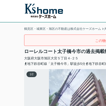
鶴見区・城東区・旭区の不動産は株式会社ケーズホーム
この物
ローレルコート太子橋今市の過去掲載
大阪府
大阪市旭区
大宮
５丁目４-２５
地下鉄谷町線「太子橋今市」駅徒歩5分
地下鉄谷町
1
/
2