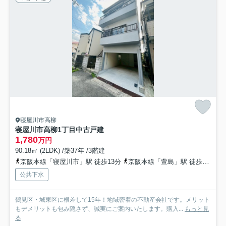
寝屋川市高柳
寝屋川市高柳1丁目中古戸建
1,780
万円
90.18㎡ (2LDK) /築37年 /3階建
京阪本線「寝屋川市」駅 徒歩13分
京阪本線「萱島」駅 徒歩29分
公共下水
鶴見区・城東区に根差して15年！地域密着の不動産会社です。メリット
もデメリットも包み隠さず、誠実にご案内いたします。購入...
もっと見
る