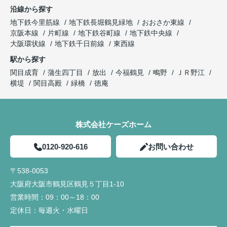
沿線から探す
地下鉄今里筋線
地下鉄長堀鶴見緑地
おおさか東線
京阪本線
片町線
地下鉄谷町線
地下鉄中央線
大阪環状線
地下鉄千日前線
東西線
駅から探す
関目成育
蒲生四丁目
放出
今福鶴見
鴫野
ＪＲ野江
横堤
関目高殿
緑橋
徳庵
株式会社ケーズホーム
0120-920-616
お問い合わせ
〒538-0053
大阪府大阪市鶴見区鶴見５丁目1-10
営業時間：
09：00～18：00
定休日：
毎週火・水曜日