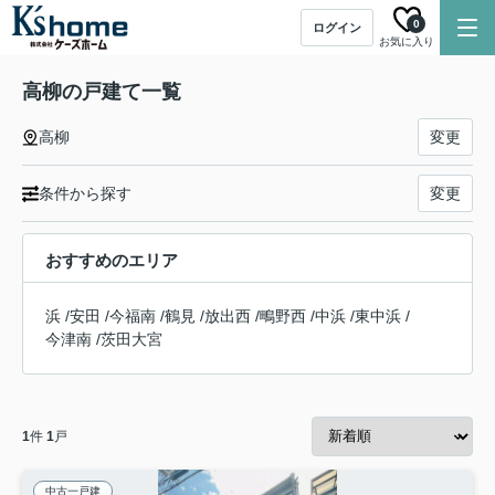
0
ログイン
お気に入り
高柳の戸建て一覧
高柳
変更
条件から探す
変更
おすすめのエリア
浜
/
安田
/
今福南
/
鶴見
/
放出西
/
鴫野西
/
中浜
/
東中浜
/
今津南
/
茨田大宮
1
件
1
戸
中古一戸建