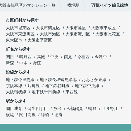
大阪市鶴見区のマンション一覧
横堤駅
万葉ハイツ鶴見緑地
市区町村から探す
大阪市城東区
大阪市鶴見区
大阪市旭区
大阪市東成区
大阪市東淀川区
大阪市港区
大阪市淀川区
大阪市此花区
東大阪市
大阪市平野区
町名から探す
関目
鴫野西
高殿
中央
鶴見
今福西
今津中
新森
中本
野江
沿線から探す
地下鉄今里筋線
地下鉄長堀鶴見緑地
おおさか東線
京阪本線
片町線
地下鉄谷町線
地下鉄中央線
大阪環状線
地下鉄千日前線
東西線
駅から探す
関目成育
蒲生四丁目
放出
今福鶴見
鴫野
ＪＲ野江
横堤
関目高殿
緑橋
徳庵