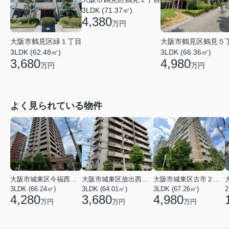
3LDK (71.37㎡)
4,380
万円
大阪市鶴見区鶴見５
大阪市鶴見区緑１丁目
3LDK (66.36㎡)
3LDK (62.48㎡)
4,980
3,680
万円
万円
よく見られている物件
大阪市城東区今福西６丁目
大阪市城東区放出西１丁目
大阪市城東区古市２丁目
3LDK (66.24㎡)
3LDK (64.01㎡)
3LDK (67.26㎡)
2
4,280
3,680
4,980
万円
万円
万円