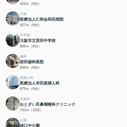
425ｍ（6分）
介護
医療法人仁和会和田病院
427ｍ（6分）
中学校
大阪市立茨田中学校
605ｍ（8分）
歯科
前田歯科医院
636ｍ（8分）
産婦人科
医療法人米田産婦人科
675ｍ（9分）
耳鼻科
おとざい耳鼻咽喉科クリニック
733ｍ（10分）
公園
諸口中公園