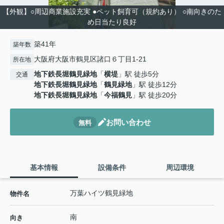
【外観】○周辺商業施設充実 ●ペット飼育可（規約あり） ○南向きのた
め日当たり良好
築41年
築年数
大阪府大阪市鶴見区諸口６丁目1-21
所在地
地下鉄長堀鶴見緑地
「
横堤
」駅 徒歩5分
交通
地下鉄長堀鶴見緑地
「
鶴見緑地
」駅 徒歩12分
地下鉄長堀鶴見緑地
「
今福鶴見
」駅 徒歩20分
お問い合わせ
無料
基本情報
設備条件
周辺環境
万葉ハイツ鶴見緑地
物件名
南
向き