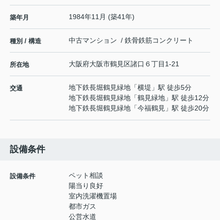
1984年11月 (築41年)
築年月
中古マンション / 鉄骨鉄筋コンクリート
種別 / 構造
大阪府
大阪市鶴見区
諸口
６丁目1-21
所在地
地下鉄長堀鶴見緑地
「
横堤
」駅 徒歩5分
交通
地下鉄長堀鶴見緑地
「
鶴見緑地
」駅 徒歩12分
地下鉄長堀鶴見緑地
「
今福鶴見
」駅 徒歩20分
設備条件
ペット相談
設備条件
陽当り良好
室内洗濯機置場
都市ガス
公営水道