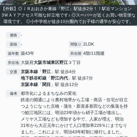
【外観】◎ＪＲおおさか東線『野江』駅徒歩2分！！駅近マンション
3ＷＡＹアクセス可能な好立地です♪ ◎スーパーが近くお買い物至便な
環境です。 ◎小中学校が徒歩10分圏内でお子様の通学が安心です。
-
価格
-
2LDK
面積
間取り
築43年
4階/11階建
築年数
所在階
大阪府
大阪市城東区
野江
３丁目
所在地
京阪本線
「
野江
」駅 徒歩4分
交通
地下鉄谷町線
「
野江内代
」駅 徒歩7分
京阪本線
「
関目
」駅 徒歩12分
都市化によるまちなみの変化
備考
鉄道の開通により農村地帯から工場・商店・住宅が目立
つようになった京橋・蒲生・新喜多新田などの集落を持
つ鯰江地区には、明治23年頃から硝子工場が進出し、
メリヤス工場なども増加する中で、人家が増え、明治
21年から大正元年にかけて人口増加率229％にまでなり
ました。これにより、明治43年町制に移行しました。