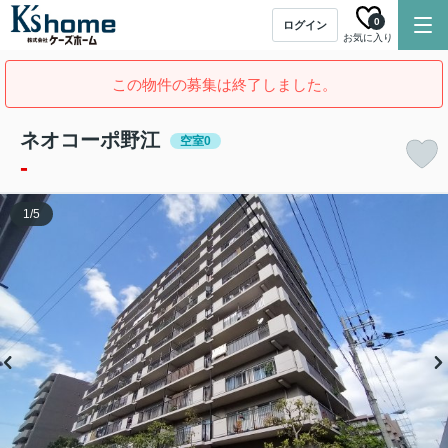
0
ログイン
お気に入り
この物件の募集は終了しました。
ネオコーポ野江
空室0
-
1
/
5