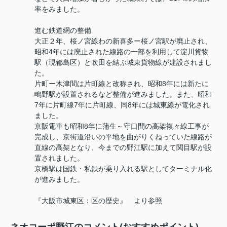
率をみました。
進む鉄道網の整備
大正２年、桜ノ宮線わの新喜多ー桜ノ宮駅が廃止され、
昭和4年には廃止された線路の一部を利用して淀川貨物
駅（現都島区）と吹田を結ぶ城東貨物線が建設されまし
た。
片町ー木津間は片町線と改称され、昭和8年には新たに
鴫野駅が設置されるなど整備が進みました。また、昭和
7年に片町線7年に片町線、同8年には城東線が電化され
ました。
京阪電車も昭和8年に蒲生～守口間の高架複々線工事が
完成し、京街道沿いの平地を曲がりくねっていた線路が
直線の高架となり、今までの野江駅に加えて関目駅が設
置されました。
京橋駅は国鉄・私鉄が乗り入れる駅としてターミナル化
が進みました。
『大阪市城東区：区の歴史』 より参照