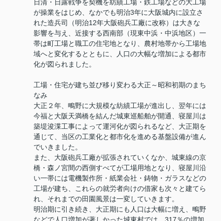
日清・日露戦争を契機を紡績工場・鉄工場などの大工場
が操業をはじめ、なかでも明治3年に大阪城内に設立さ
れた造兵司（明治12年大阪砲兵工廠に改称）は大きな
影響を与え、近接する西南部（現東中浜・中浜地区）一
帯は町工場と職工の住宅地となり、農村地帯から工場地
域へと変化するとともに、人口の大幅な増加による都市
化が図られました。
工場・住宅が建ち並び移り変わる大正～昭和初期のまち
なみ
大正２年、鴫野に大規模な紡績工場が進出し、翌年には
今福と大阪天満橋を結んだ城東巡船舶が開通、寝屋川は
築堤浚渫工事によって運河化が図られるなど、大正期を
通じて、当区の工業化と都市化を進める基盤設備が進ん
でいきました。
また、大阪砲兵工廠が拡張されていくなか、城東線の京
橋・森ノ宮間の西側すべてが工場用地となり、寝屋川沿
い一帯には電機製作所・紙業会社・鋳物・ガラスなどの
工場が建ち、これらの就労者向けの借家も次々と建てら
れ、それまでの田園風景は一変していきます。
明治期に引き続き、大正期にも人口は大幅に増え、鴫野
などで人口増加が著しかった城東村では、317％の増加