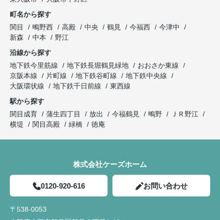
町名から探す
関目
鴫野西
高殿
中央
鶴見
今福西
今津中
新森
中本
野江
沿線から探す
地下鉄今里筋線
地下鉄長堀鶴見緑地
おおさか東線
京阪本線
片町線
地下鉄谷町線
地下鉄中央線
大阪環状線
地下鉄千日前線
東西線
駅から探す
関目成育
蒲生四丁目
放出
今福鶴見
鴫野
ＪＲ野江
横堤
関目高殿
緑橋
徳庵
株式会社ケーズホーム
0120-920-616
お問い合わせ
〒538-0053