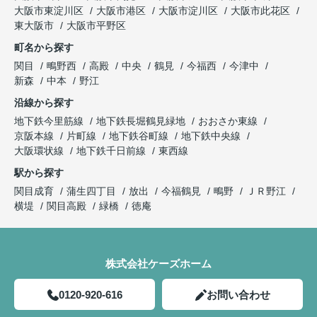
大阪市東淀川区
大阪市港区
大阪市淀川区
大阪市此花区
東大阪市
大阪市平野区
町名から探す
関目
鴫野西
高殿
中央
鶴見
今福西
今津中
新森
中本
野江
沿線から探す
地下鉄今里筋線
地下鉄長堀鶴見緑地
おおさか東線
京阪本線
片町線
地下鉄谷町線
地下鉄中央線
大阪環状線
地下鉄千日前線
東西線
駅から探す
関目成育
蒲生四丁目
放出
今福鶴見
鴫野
ＪＲ野江
横堤
関目高殿
緑橋
徳庵
株式会社ケーズホーム
0120-920-616
お問い合わせ