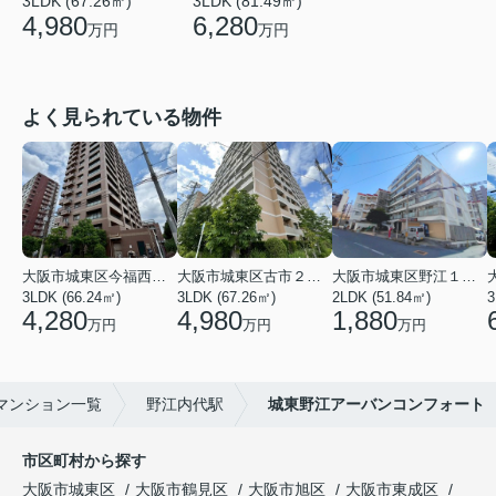
3LDK (81.49㎡)
3LDK (67.26㎡)
6,280
4,980
万円
万円
よく見られている物件
大阪市城東区今福西６丁目
大阪市城東区古市２丁目
大阪市城東区野江１丁目
3LDK (66.24㎡)
3LDK (67.26㎡)
2LDK (51.84㎡)
3
4,280
4,980
1,880
万円
万円
万円
マンション一覧
野江内代駅
城東野江アーバンコンフォート
市区町村から探す
大阪市城東区
大阪市鶴見区
大阪市旭区
大阪市東成区