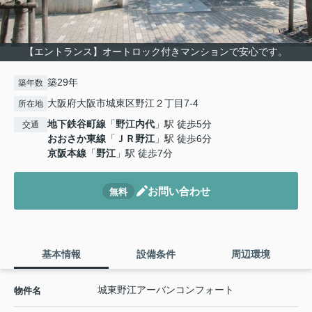
【エントランス】オートロック付きマンションで安心です。
築29年
築年数
大阪府大阪市城東区野江２丁目7-4
所在地
地下鉄谷町線
「
野江内代
」駅 徒歩5分
交通
おおさか東線
「
ＪＲ野江
」駅 徒歩6分
京阪本線
「
野江
」駅 徒歩7分
お問い合わせ
無料
基本情報
設備条件
周辺環境
城東野江アーバンコンフォート
物件名