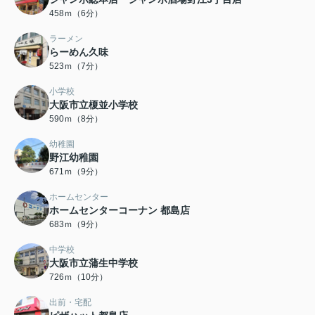
458ｍ（6分）
ラーメン
らーめん久味
523ｍ（7分）
小学校
大阪市立榎並小学校
590ｍ（8分）
幼稚園
野江幼稚園
671ｍ（9分）
ホームセンター
ホームセンターコーナン 都島店
683ｍ（9分）
中学校
大阪市立蒲生中学校
726ｍ（10分）
出前・宅配