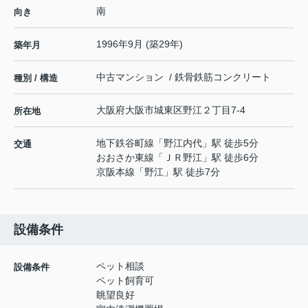
南
向き
1996年9月 (築29年)
築年月
中古マンション / 鉄骨鉄筋コンクリート
種別 / 構造
大阪府
大阪市城東区
野江
２丁目7-4
所在地
地下鉄谷町線
「
野江内代
」駅 徒歩5分
交通
おおさか東線
「
ＪＲ野江
」駅 徒歩6分
京阪本線
「
野江
」駅 徒歩7分
設備条件
ペット相談
設備条件
ペット飼育可
眺望良好