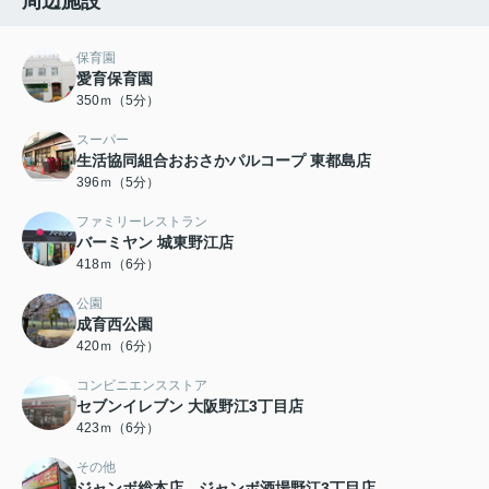
周辺施設
保育園
愛育保育園
350ｍ（5分）
スーパー
生活協同組合おおさかパルコープ 東都島店
396ｍ（5分）
ファミリーレストラン
バーミヤン 城東野江店
418ｍ（6分）
公園
成育西公園
420ｍ（6分）
コンビニエンスストア
セブンイレブン 大阪野江3丁目店
423ｍ（6分）
その他
ジャンボ総本店 ジャンボ酒場野江3丁目店