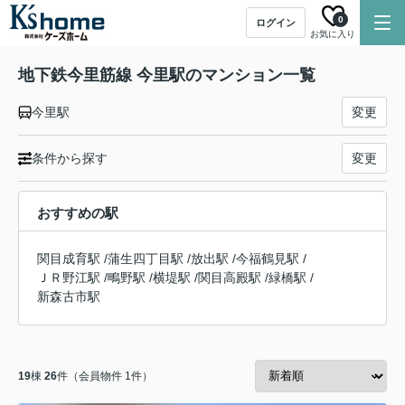
0
ログイン
お気に入り
地下鉄今里筋線 今里駅のマンション一覧
今里駅
変更
条件から探す
変更
おすすめの駅
関目成育駅
/
蒲生四丁目駅
/
放出駅
/
今福鶴見駅
/
ＪＲ野江駅
/
鴫野駅
/
横堤駅
/
関目高殿駅
/
緑橋駅
/
新森古市駅
19
棟
26
件（会員物件 1件）