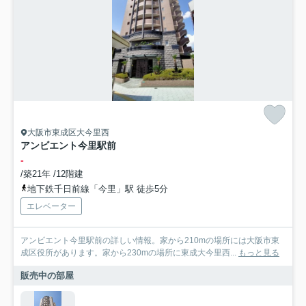
大阪市東成区大今里西
アンビエント今里駅前
-
/築21年 /12階建
地下鉄千日前線「今里」駅 徒歩5分
エレベーター
アンビエント今里駅前の詳しい情報。家から210mの場所には大阪市東
成区役所があります。家から230mの場所に東成大今里西...
もっと見る
販売中の部屋