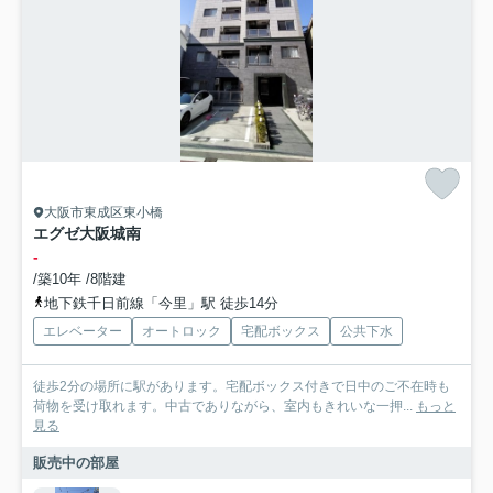
大阪市東成区東小橋
エグゼ大阪城南
-
/築10年 /8階建
地下鉄千日前線「今里」駅 徒歩14分
エレベーター
オートロック
宅配ボックス
公共下水
徒歩2分の場所に駅があります。宅配ボックス付きで日中のご不在時も
荷物を受け取れます。中古でありながら、室内もきれいな一押...
もっと
見る
販売中の部屋