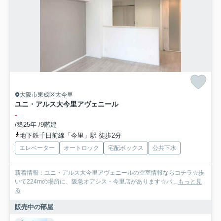
大阪市東成区大今里
ユニ・アルス大今里アヴェニール
-
/築25年 /9階建
地下鉄千日前線「今里」駅 徒歩2分
エレベーター
オートロック
宅配ボックス
公共下水
新着情報：ユニ・アルス大今里アヴェニールの空室情報ならコチラ☆歩
いて224mの場所に、阪急オアシス・今里店があります☆バ...
もっと見
る
販売中の部屋