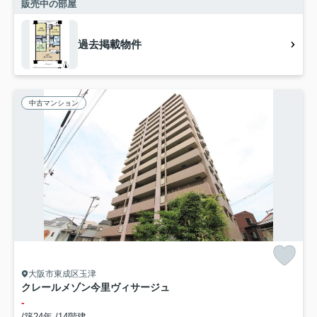
販売中の部屋
過去掲載物件
中古マンション
大阪市東成区玉津
クレールメゾン今里ヴィサージュ
-
/築24年 /14階建