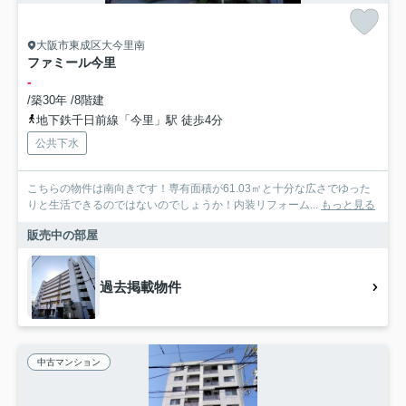
大阪市東成区大今里南
ファミール今里
-
/築30年 /8階建
地下鉄千日前線「今里」駅 徒歩4分
公共下水
こちらの物件は南向きです！専有面積が61.03㎡と十分な広さでゆった
りと生活できるのではないのでしょうか！内装リフォーム...
もっと見る
販売中の部屋
過去掲載物件
中古マンション