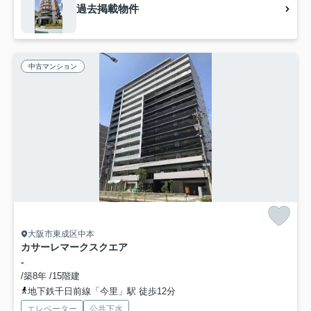
過去掲載物件
中古マンション
大阪市東成区中本
カサーレマークスクエア
-
/築8年 /15階建
地下鉄千日前線「今里」駅 徒歩12分
エレベーター
公共下水