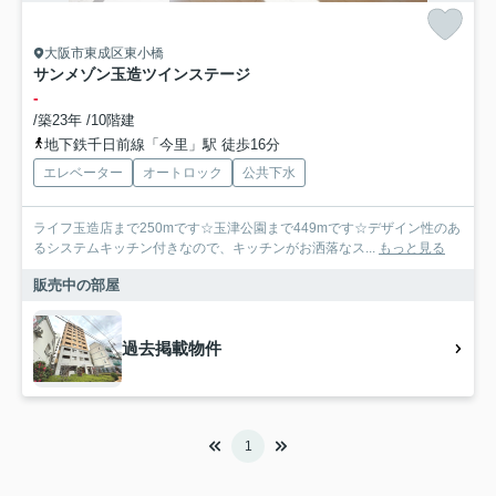
大阪市東成区東小橋
サンメゾン玉造ツインステージ
-
/築23年 /10階建
地下鉄千日前線「今里」駅 徒歩16分
エレベーター
オートロック
公共下水
ライフ玉造店まで250mです☆玉津公園まで449mです☆デザイン性のあ
るシステムキッチン付きなので、キッチンがお洒落なス...
もっと見る
販売中の部屋
過去掲載物件
1