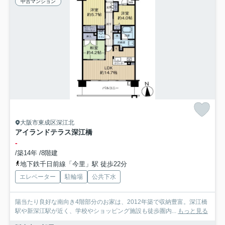
中古マンション
大阪市東成区深江北
アイランドテラス深江橋
-
/築14年 /8階建
地下鉄千日前線「今里」駅 徒歩22分
エレベーター
駐輪場
公共下水
陽当たり良好な南向き4階部分のお家は、2012年築で収納豊富。深江橋
駅や新深江駅が近く、学校やショッピング施設も徒歩圏内...
もっと見る