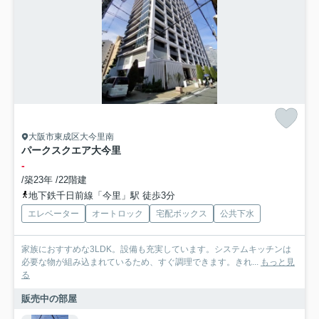
大阪市東成区大今里南
パークスクエア大今里
-
/築23年 /22階建
地下鉄千日前線「今里」駅 徒歩3分
エレベーター
オートロック
宅配ボックス
公共下水
家族におすすめな3LDK。設備も充実しています。システムキッチンは
必要な物が組み込まれているため、すぐ調理できます。きれ...
もっと見
る
販売中の部屋