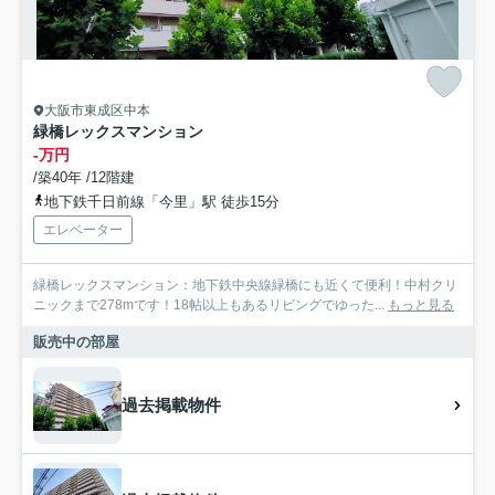
大阪市東成区中本
緑橋レックスマンション
-万円
/築40年 /12階建
地下鉄千日前線「今里」駅 徒歩15分
エレベーター
緑橋レックスマンション：地下鉄中央線緑橋にも近くて便利！中村クリ
ニックまで278mです！18帖以上もあるリビングでゆった...
もっと見る
販売中の部屋
過去掲載物件