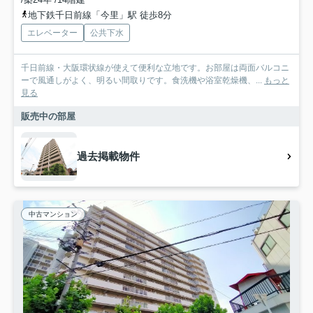
地下鉄千日前線「今里」駅 徒歩8分
エレベーター
公共下水
千日前線・大阪環状線が使えて便利な立地です。お部屋は両面バルコニ
ーで風通しがよく、明るい間取りです。食洗機や浴室乾燥機、...
もっと
見る
販売中の部屋
過去掲載物件
中古マンション