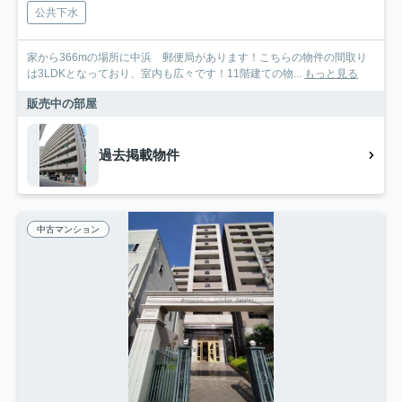
公共下水
家から366mの場所に中浜 郵便局があります！こちらの物件の間取り
は3LDKとなっており、室内も広々です！11階建ての物...
もっと見る
販売中の部屋
過去掲載物件
中古マンション