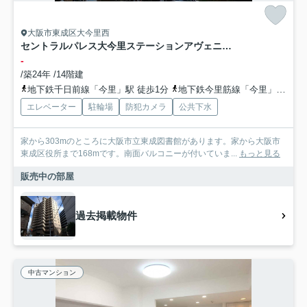
大阪市東成区大今里西
セントラルパレス大今里ステーションアヴェニュー
-
/築24年 /14階建
地下鉄千日前線「今里」駅 徒歩1分
地下鉄今里筋線「今里」駅 徒歩3分
エレベーター
駐輪場
防犯カメラ
公共下水
家から303mのところに大阪市立東成図書館があります。家から大阪市
東成区役所まで168mです。南面バルコニーが付いていま...
もっと見る
販売中の部屋
過去掲載物件
中古マンション