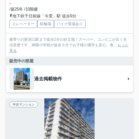
-
/築25年 /10階建
地下鉄千日前線「今里」駅 徒歩9分
エレベーター
駐輪場
バイク置場あり
最寄りの新深江駅まで徒歩2分の好立地！スーパー、コンビニが近く生
活至便です。神路小学校が徒歩３分でお子様の通学も安心。食...
もっと
見る
販売中の部屋
過去掲載物件
中古マンション