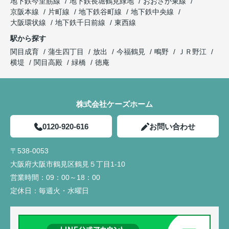
地下鉄今里筋線
地下鉄長堀鶴見緑地
おおさか東線
京阪本線
片町線
地下鉄谷町線
地下鉄中央線
大阪環状線
地下鉄千日前線
東西線
駅から探す
関目成育
蒲生四丁目
放出
今福鶴見
鴫野
ＪＲ野江
横堤
関目高殿
緑橋
徳庵
株式会社ケーズホーム
0120-920-616
お問い合わせ
〒538-0053
大阪府大阪市鶴見区鶴見５丁目1-10
営業時間：
09：00～18：00
定休日：
毎週火・水曜日