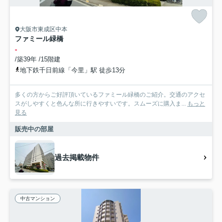
大阪市東成区中本
ファミール緑橋
-
/築39年 /15階建
地下鉄千日前線「今里」駅 徒歩13分
多くの方からご好評頂いているファミール緑橋のご紹介。交通のアクセ
スがしやすくと色んな所に行きやすいです。スムーズに購入ま...
もっと
見る
販売中の部屋
過去掲載物件
中古マンション