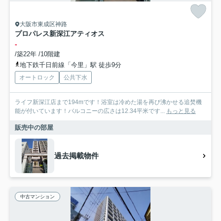
大阪市東成区神路
プロパレス新深江アティオス
-
/築22年 /10階建
地下鉄千日前線「今里」駅 徒歩9分
オートロック
公共下水
ライフ新深江店まで194mです！浴室は冷めた湯を再び沸かせる追焚機
能が付いています！バルコニーの広さは12.34平米です...
もっと見る
販売中の部屋
過去掲載物件
中古マンション