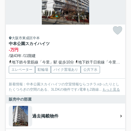
大阪市東成区中本
中本公園スカイハイツ
-万円
/築43年 /11階建
地下鉄今里筋線「今里」駅 徒歩10分
地下鉄千日前線「今里」駅 徒歩15分
エレベーター
駐輪場
バイク置場あり
公共下水
新着情報：中本公園スカイハイツの空室情報ならコチラ♪ゆったりとし
たくつろぎの空間のある、3LDKの物件です♪電車も2路線...
もっと見る
販売中の部屋
過去掲載物件