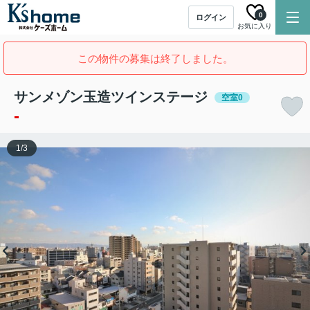
0
ログイン
お気に入り
この物件の募集は終了しました。
サンメゾン玉造ツインステージ
空室0
-
1
/
3