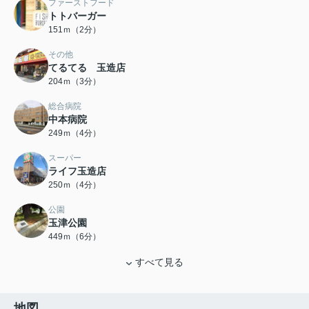
ファーストフード
トトバーガー
151ｍ（2分）
その他
てるてる 玉造店
204ｍ（3分）
総合病院
中本病院
249ｍ（4分）
スーパー
ライフ玉造店
250ｍ（4分）
公園
玉津公園
449ｍ（6分）
すべて見る
地図