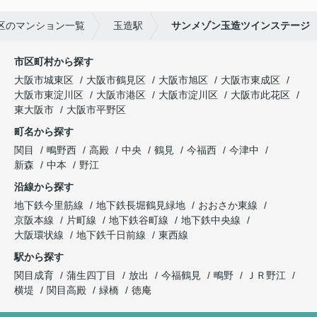
区のマンション一覧
玉造駅
サンメゾン玉造ツインステージ
市区町村から探す
大阪市城東区
大阪市鶴見区
大阪市旭区
大阪市東成区
大阪市東淀川区
大阪市港区
大阪市淀川区
大阪市此花区
東大阪市
大阪市平野区
町名から探す
関目
鴫野西
高殿
中央
鶴見
今福西
今津中
新森
中本
野江
沿線から探す
地下鉄今里筋線
地下鉄長堀鶴見緑地
おおさか東線
京阪本線
片町線
地下鉄谷町線
地下鉄中央線
大阪環状線
地下鉄千日前線
東西線
駅から探す
関目成育
蒲生四丁目
放出
今福鶴見
鴫野
ＪＲ野江
横堤
関目高殿
緑橋
徳庵