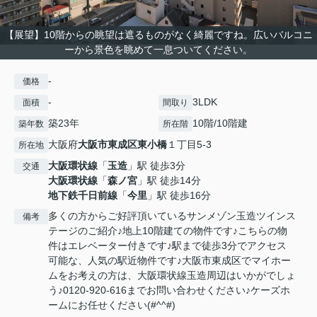
【展望】10階からの眺望は遮るものがなく綺麗ですね。広いバルコニ
ーから景色を眺めて一息ついてください。
-
価格
-
3LDK
面積
間取り
築23年
10階/10階建
築年数
所在階
大阪府
大阪市東成区
東小橋
１丁目5-3
所在地
大阪環状線
「
玉造
」駅 徒歩3分
交通
大阪環状線
「
森ノ宮
」駅 徒歩14分
地下鉄千日前線
「
今里
」駅 徒歩16分
多くの方からご好評頂いているサンメゾン玉造ツインス
備考
テージのご紹介♪地上10階建ての物件です♪こちらの物
件はエレベーター付きです♪駅まで徒歩3分でアクセス
可能な、人気の駅近物件です♪大阪市東成区でマイホー
ムをお考えの方は、大阪環状線玉造周辺はいかがでしょ
う♪0120-920-616までお問い合わせください♪ケーズホ
ームにお任せください(#^^#)